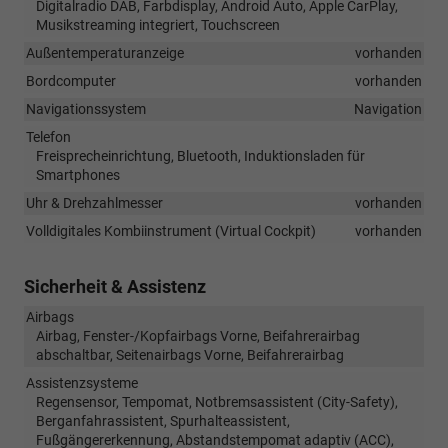
Digitalradio DAB, Farbdisplay, Android Auto, Apple CarPlay,
Musikstreaming integriert, Touchscreen
Außentemperaturanzeige
vorhanden
Bordcomputer
vorhanden
Navigationssystem
Navigation
Telefon
Freisprecheinrichtung, Bluetooth, Induktionsladen für
Smartphones
Uhr & Drehzahlmesser
vorhanden
Volldigitales Kombiinstrument (Virtual Cockpit)
vorhanden
Sicherheit & Assistenz
Airbags
Airbag, Fenster-/Kopfairbags Vorne, Beifahrerairbag
abschaltbar, Seitenairbags Vorne, Beifahrerairbag
Assistenzsysteme
Regensensor, Tempomat, Notbremsassistent (City-Safety),
Berganfahrassistent, Spurhalteassistent,
Fußgängererkennung, Abstandstempomat adaptiv (ACC),