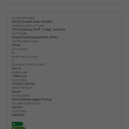
AUSSENFARBE
[5X5X] Graphit Grau Metallic
INNENAUSSTATTUNG
[TB] Sitzbezug Stoff "Lodge" Schwarz
GETRIEBE
Doppelkupplungsgetriebe (DSG)
ANTRIEBSACHSE
Allrad
ZYLINDER
4
PARTIKELFILTER
1
SCHADSTOFFKLASSE
Euro 6
HUBRAUM
1.968 ccm
LEISTUNG
110 kW (150 PS)
KRAFTSTOFF
Diesel
KATEGORIE
SUV/Geländewagen/Pickup
KILOMETERSTAND
620 km
ZUSTAND
unfallfrei