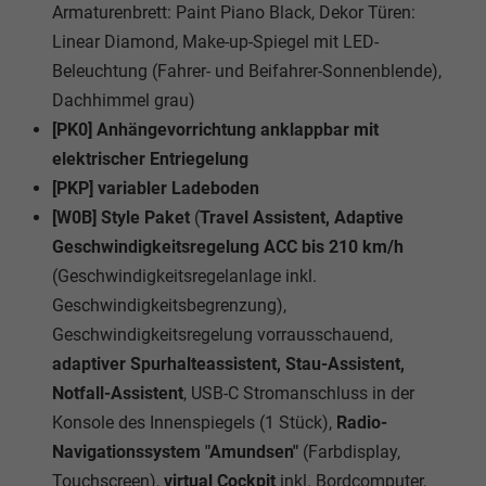
Armaturenbrett: Paint Piano Black, Dekor Türen:
Linear Diamond, Make-up-Spiegel mit LED-
Beleuchtung (Fahrer- und Beifahrer-Sonnenblende),
Dachhimmel grau)
[PK0] Anhängevorrichtung anklappbar mit
elektrischer Entriegelung
[PKP] variabler Ladeboden
[W0B] Style Paket
(
Travel Assistent, Adaptive
Geschwindigkeitsregelung ACC bis 210 km/h
(Geschwindigkeitsregelanlage inkl.
Geschwindigkeitsbegrenzung),
Geschwindigkeitsregelung vorrausschauend,
adaptiver Spurhalteassistent, Stau-Assistent,
Notfall-Assistent
, USB-C Stromanschluss in der
Konsole des Innenspiegels (1 Stück),
Radio-
Navigationssystem "Amundsen"
(Farbdisplay,
Touchscreen),
virtual Cockpit
inkl. Bordcomputer,