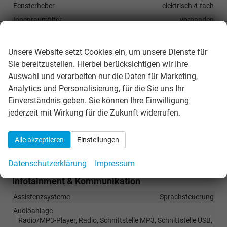
Fensterheber
elektrisch 4-fach
Innenraumfilter
vorhanden
Wir respektieren Ihre Privatsphäre
Klimatisierung
Klimaautomatik, 2-Zonen-Klimaautomatik
Laderaumabdeckung
vorhanden
Unsere Website setzt Cookies ein, um unsere Dienste für
Lenkrad
Sie bereitzustellen. Hierbei berücksichtigen wir Ihre
in Leder, höhenverstellbar, mit Multifunktionen, mit
Auswahl und verarbeiten nur die Daten für Marketing,
Lenkradheizung, mit Schaltwippen
Analytics und Personalisierung, für die Sie uns Ihr
Sitze
Einverständnis geben. Sie können Ihre Einwilligung
Komfortsitze, Isofix (Kindersitzbefestigung), Rücksitzbank
jederzeit mit Wirkung für die Zukunft widerrufen.
hinten geteilt, Sitzheizung
Sitze: Lordosenstütze
Fahrer und Beifahrer
Alle akzeptieren
Einstellungen
Sitze: Verstellbarkeit
Höhenverstellbarer Fahrer- und Beifahrersitz
Datenschutzerklärung
Impressum
Infotainment & Kommunikation
Assistenzsysteme
Sprachsteuerung
Audioanlage
Radio/MP3-Player, Radio, Schnittstelle MP3, Schnittstelle USB,