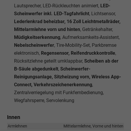
Lautsprecher, LED-Rückleuchten animiert,
LED-
Scheinwerfer inkl. LED-Tagfahrlicht
, Lichtsensor,
Lederlenkrad beheizbar, 16 Zoll Leichtmetallräder,
Mittelarmlehne vorn und hinten
, Getränkehalter,
Müdigkeitserkennung
, Aufmerksamkeits-Assistent,
Nebelscheinwerfer
, Tire-Mobility-Set, Parkbremse
elektronisch,
Regensensor, Reifendruckkontrolle
,
Rücksitzlehne geteilt umklappbar,
Scheiben ab der
B-Säule abgedunkelt
,
Scheinwerfer-
Reinigungsanlage, Sitzheizung vorn, Wireless App-
Connect, Verkehrszeichenerkennung
,
Zentralverriegelung mit Funkfernbedienung,
Wegfahrsperre, Servolenkung
Innen
Armlehnen
Mittelarmlehne, Vorne und hinten