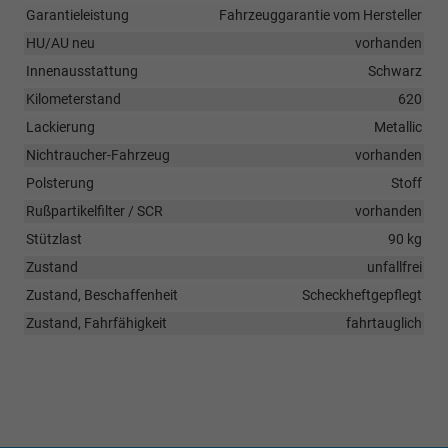
Garantieleistung
Fahrzeuggarantie vom Hersteller
HU/AU neu
vorhanden
Innenausstattung
Schwarz
Kilometerstand
620
Lackierung
Metallic
Nichtraucher-Fahrzeug
vorhanden
Polsterung
Stoff
Rußpartikelfilter / SCR
vorhanden
Stützlast
90 kg
Zustand
unfallfrei
Zustand, Beschaffenheit
Scheckheftgepflegt
Zustand, Fahrfähigkeit
fahrtauglich