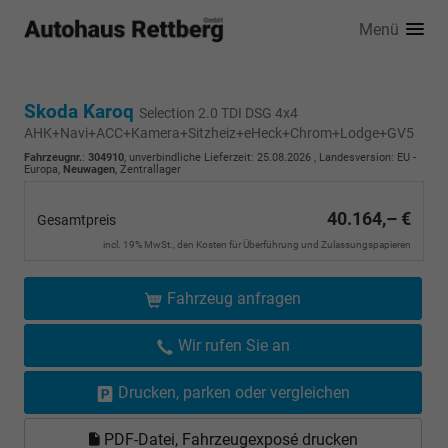
Menü
Skoda Karoq
Selection 2.0 TDI DSG 4x4
AHK+Navi+ACC+Kamera+Sitzheiz+eHeck+Chrom+Lodge+GV5
Fahrzeugnr.
:
304910
, unverbindliche Lieferzeit:
25.08.2026
, Landesversion: EU -
Europa,
Neuwagen
, Zentrallager
40.164,– €
Gesamtpreis
incl. 19% MwSt., den Kosten für Überführung und Zulassungspapieren
Fahrzeug anfragen
Wir rufen Sie an
Drucken, parken oder vergleichen
PDF-Datei, Fahrzeugexposé drucken