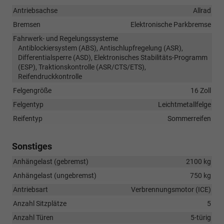
Antriebsachse
Allrad
Bremsen
Elektronische Parkbremse
Fahrwerk- und Regelungssysteme
Antiblockiersystem (ABS), Antischlupfregelung (ASR),
Differentialsperre (ASD), Elektronisches Stabilitäts-Programm
(ESP), Traktionskontrolle (ASR/CTS/ETS),
Reifendruckkontrolle
Felgengröße
16 Zoll
Felgentyp
Leichtmetallfelge
Reifentyp
Sommerreifen
Sonstiges
Anhängelast (gebremst)
2100 kg
Anhängelast (ungebremst)
750 kg
Antriebsart
Verbrennungsmotor (ICE)
Anzahl Sitzplätze
5
Anzahl Türen
5-türig