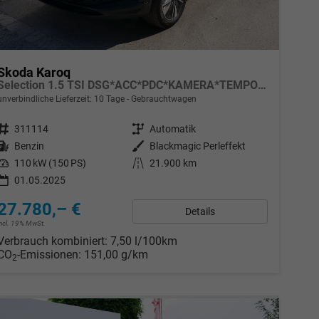
Skoda Karoq
Selection 1.5 TSI DSG*ACC*PDC*KAMERA*TEMPOMAT*LED*SMARTLINK*KLIMA*RADIO*17-ZOLL
unverbindliche Lieferzeit:
10 Tage
Gebrauchtwagen
Fahrzeugnr.
311114
Getriebe
Automatik
Kraftstoff
Benzin
Außenfarbe
Blackmagic Perleffekt
Leistung
110 kW (150 PS)
Kilometerstand
21.900 km
01.05.2025
27.780,– €
Details
incl. 19% MwSt.
Verbrauch kombiniert:
7,50 l/100km
CO
-Emissionen:
151,00 g/km
2