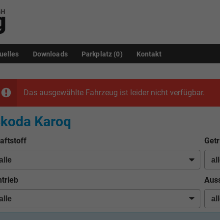
uelles
Downloads
Parkplatz (
0
)
Kontakt
Das ausgewählte Fahrzeug ist leider nicht verfügbar.
koda Karoq
aftstoff
Getr
trieb
Auss