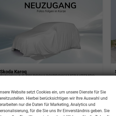
Skoda Karoq
Selection 1.5 TSI DSG*ACC*PDC*KAMERA*TEMPOMAT*LED*SMARTLINK*KLIMA*RADIO*17-ZOLL
Wir respektieren Ihre Privatsphäre
unverbindliche Lieferzeit:
10 Tage
Gebrauchtwagen
nsere Website setzt Cookies ein, um unsere Dienste für Sie
Fahrzeugnr.
311955
Getriebe
Automatik
ereitzustellen. Hierbei berücksichtigen wir Ihre Auswahl und
Kraftstoff
Benzin
Außenfarbe
Blackmagic Perleffekt
erarbeiten nur die Daten für Marketing, Analytics und
Leistung
110 kW (150 PS)
Kilometerstand
29.000 km
ersonalisierung, für die Sie uns Ihr Einverständnis geben. Sie
01.04.2025