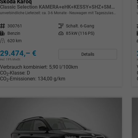
Skoda Karoq
Classic Selection KAMERA+eHK+KESSY+SHZ+SMARTLINK+LED+16" ALU
unverbindliche Lieferzeit: ca. 3-6 Monate
Neuwagen mit Tageszulassung
Fahrzeugnr.
300761
Getriebe
Schalt. 6-Gang
Kraftstoff
Benzin
Leistung
85 kW (116 PS)
Kilometerstand
620 km
29.474,– €
Details
incl. 19% MwSt.
Verbrauch kombiniert:
5,90 l/100km
CO
-Klasse:
D
2
CO
-Emissionen:
134,00 g/km
2