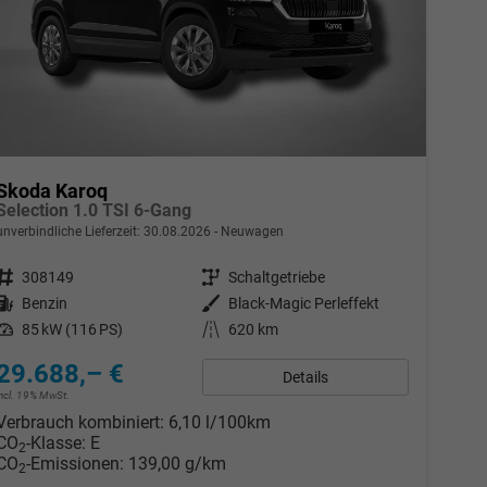
Skoda Karoq
Selection 1.0 TSI 6-Gang
unverbindliche Lieferzeit:
30.08.2026
Neuwagen
Fahrzeugnr.
308149
Getriebe
Schaltgetriebe
Kraftstoff
Benzin
Außenfarbe
Black-Magic Perleffekt
Leistung
85 kW (116 PS)
Kilometerstand
620 km
29.688,– €
Details
incl. 19% MwSt.
Verbrauch kombiniert:
6,10 l/100km
CO
-Klasse:
E
2
CO
-Emissionen:
139,00 g/km
2