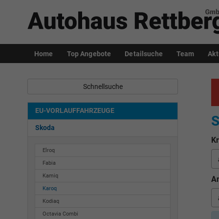
Home
Top Angebote
Detailsuche
Team
Akt
Schnellsuche
EU-VORLAUFFAHRZEUGE
S
Skoda
Kr
Elroq
Fabia
Kamiq
An
Karoq
Kodiaq
Octavia Combi