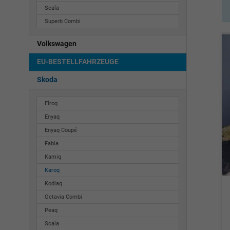
Scala
Superb Combi
Volkswagen
EU-BESTELLFAHRZEUGE
Skoda
Elroq
Enyaq
Enyaq Coupé
Fabia
Kamiq
Karoq
Kodiaq
Octavia Combi
Peaq
Scala