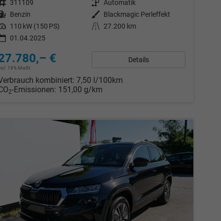
Fahrzeugnr.
311109
Getriebe
Automatik
Kraftstoff
Benzin
Außenfarbe
Blackmagic Perleffekt
Leistung
110 kW (150 PS)
Kilometerstand
27.200 km
01.04.2025
27.780,– €
Details
incl. 19% MwSt.
Verbrauch kombiniert:
7,50 l/100km
CO
-Emissionen:
151,00 g/km
2