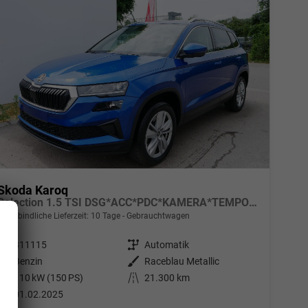
Skoda Karoq
Selection 1.5 TSI DSG*ACC*PDC*KAMERA*TEMPOMAT*LED*SMARTLINK*KLIMA*RADIO*17-ZOLL
unverbindliche Lieferzeit:
10 Tage
Gebrauchtwagen
Fahrzeugnr.
311115
Getriebe
Automatik
Kraftstoff
Benzin
Außenfarbe
Raceblau Metallic
Leistung
110 kW (150 PS)
Kilometerstand
21.300 km
01.02.2025