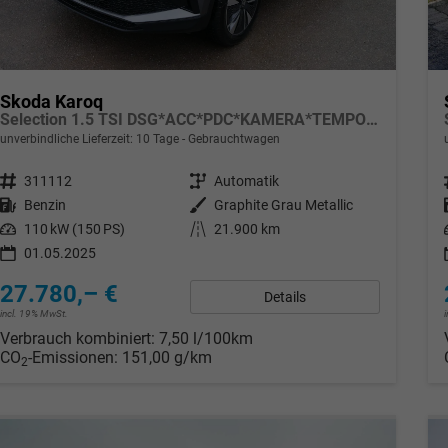
Skoda Karoq
Selection 1.5 TSI DSG*ACC*PDC*KAMERA*TEMPOMAT*LED*SMARTLINK*KLIMA*RADIO*17-ZOLL
unverbindliche Lieferzeit:
10 Tage
Gebrauchtwagen
Fahrzeugnr.
311112
Getriebe
Automatik
Kraftstoff
Benzin
Außenfarbe
Graphite Grau Metallic
Leistung
110 kW (150 PS)
Kilometerstand
21.900 km
01.05.2025
27.780,– €
Details
incl. 19% MwSt.
Verbrauch kombiniert:
7,50 l/100km
CO
-Emissionen:
151,00 g/km
2