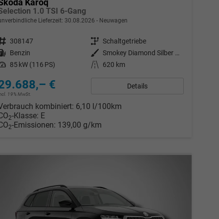
Skoda Karoq
Selection 1.0 TSI 6-Gang
unverbindliche Lieferzeit:
30.08.2026
Neuwagen
Fahrzeugnr.
308147
Getriebe
Schaltgetriebe
Kraftstoff
Benzin
Außenfarbe
Smokey Diamond Silber Metallic
Leistung
85 kW (116 PS)
Kilometerstand
620 km
29.688,– €
Details
incl. 19% MwSt.
Verbrauch kombiniert:
6,10 l/100km
CO
-Klasse:
E
2
CO
-Emissionen:
139,00 g/km
2