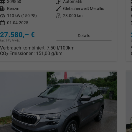
Fahrzeugnr.
309850
Getriebe
Automatik
Kraftstoff
Benzin
Außenfarbe
Gletscherweiß Metallic
Leistung
110 kW (150 PS)
Kilometerstand
23.000 km
01.04.2025
27.580,– €
Details
incl. 19% MwSt.
Verbrauch kombiniert:
7,50 l/100km
CO
-Emissionen:
151,00 g/km
2