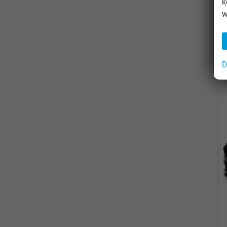
k
w
D