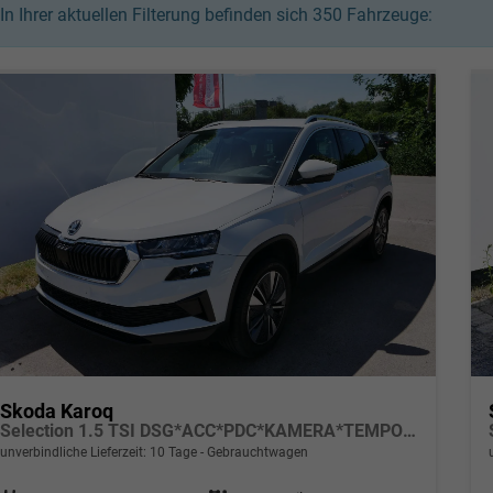
In Ihrer aktuellen Filterung befinden sich
350
Fahrzeuge:
Skoda Karoq
Selection 1.5 TSI DSG*ACC*PDC*KAMERA*TEMPOMAT*LED*SMARTLINK*KLIMA*RADIO*17-ZOLL
unverbindliche Lieferzeit:
10 Tage
Gebrauchtwagen