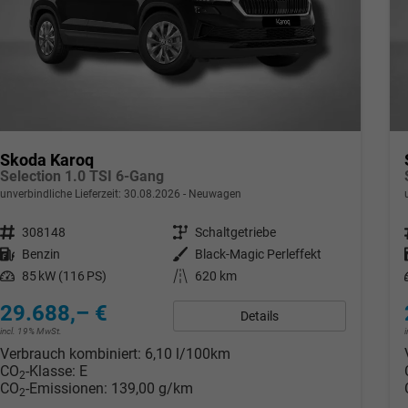
Skoda Karoq
Selection 1.0 TSI 6-Gang
unverbindliche Lieferzeit:
30.08.2026
Neuwagen
Fahrzeugnr.
308148
Getriebe
Schaltgetriebe
Kraftstoff
Benzin
Außenfarbe
Black-Magic Perleffekt
Leistung
85 kW (116 PS)
Kilometerstand
620 km
29.688,– €
Details
incl. 19% MwSt.
Verbrauch kombiniert:
6,10 l/100km
CO
-Klasse:
E
2
CO
-Emissionen:
139,00 g/km
2