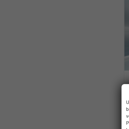
U
b
v
P