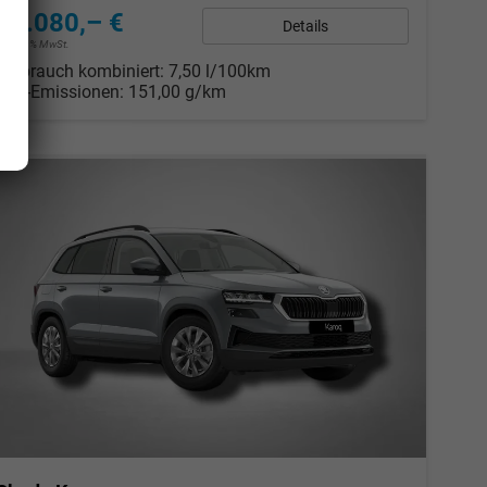
28.080,– €
Details
incl. 19% MwSt.
Verbrauch kombiniert:
7,50 l/100km
CO
-Emissionen:
151,00 g/km
2