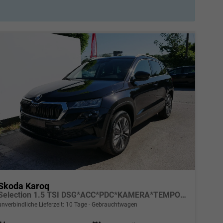
Skoda Karoq
Selection 1.5 TSI DSG*ACC*PDC*KAMERA*TEMPOMAT*LED*SMARTLINK*KLIMA*RADIO*17-ZOLL
unverbindliche Lieferzeit:
10 Tage
Gebrauchtwagen