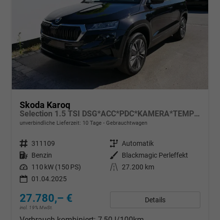
Skoda Karoq
Selection 1.5 TSI DSG*ACC*PDC*KAMERA*TEMPOMAT*LED*SMARTLINK*KLIMA*RADIO*17-ZOLL
unverbindliche Lieferzeit:
10 Tage
Gebrauchtwagen
Fahrzeugnr.
311109
Getriebe
Automatik
Kraftstoff
Benzin
Außenfarbe
Blackmagic Perleffekt
Leistung
110 kW (150 PS)
Kilometerstand
27.200 km
01.04.2025
27.780,– €
Details
incl. 19% MwSt.
Verbrauch kombiniert:
7,50 l/100km