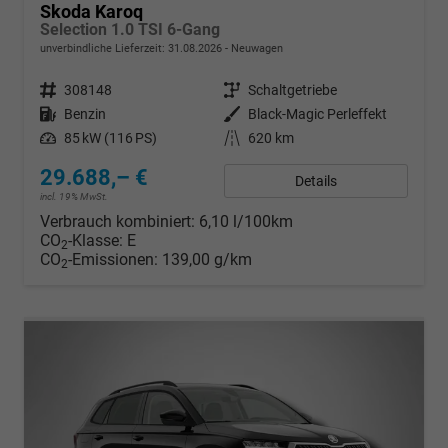
Skoda Karoq
Selection 1.0 TSI 6-Gang
unverbindliche Lieferzeit:
31.08.2026
Neuwagen
Fahrzeugnr.
308148
Getriebe
Schaltgetriebe
Kraftstoff
Benzin
Außenfarbe
Black-Magic Perleffekt
Leistung
85 kW (116 PS)
Kilometerstand
620 km
29.688,– €
Details
incl. 19% MwSt.
Verbrauch kombiniert:
6,10 l/100km
CO
-Klasse:
E
2
CO
-Emissionen:
139,00 g/km
2