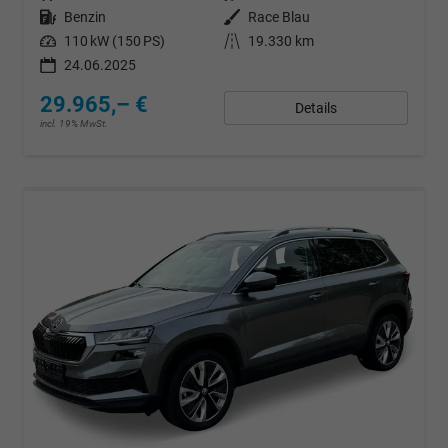
Kraftstoff
Benzin
Außenfarbe
Race Blau
Leistung
110 kW (150 PS)
Kilometerstand
19.330 km
24.06.2025
29.965,– €
Details
incl. 19% MwSt.