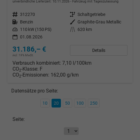
unverbindliche Lieferzeit:
10.11.2026
Fahrzeug mit Tageszulassung
Fahrzeugnr.
312270
Getriebe
Schaltgetriebe
Kraftstoff
Benzin
Außenfarbe
Graphite-Grau Metallic
Leistung
110 kW (150 PS)
Kilometerstand
620 km
01.08.2026
31.186,– €
Details
incl. 19% MwSt.
Verbrauch kombiniert:
7,10 l/100km
CO
-Klasse:
F
2
CO
-Emissionen:
162,00 g/km
2
Datensätze pro Seite:
10
20
50
100
250
Seite: