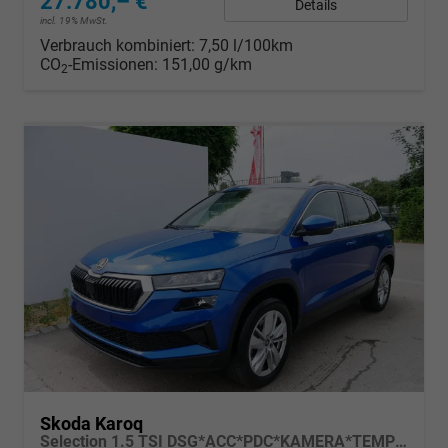
27.780,– €
Details
incl. 19% MwSt.
Verbrauch kombiniert:
7,50 l/100km
CO
-Emissionen:
151,00 g/km
2
Skoda Karoq
Selection 1.5 TSI DSG*ACC*PDC*KAMERA*TEMPOMAT*LED*SMARTLINK*KLIMA*RADIO*17-ZOLL