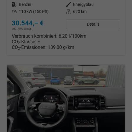
Kraftstoff
Benzin
Außenfarbe
Energyblau
Leistung
110 kW (150 PS)
Kilometerstand
620 km
30.544,– €
Details
incl. 19% MwSt.
Verbrauch kombiniert:
6,20 l/100km
CO
-Klasse:
E
2
CO
-Emissionen:
139,00 g/km
2