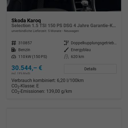
Skoda Karoq
Selection 1.5 TSI 150 PS DSG 4 Jahre Garantie-Keyless Start-AppleCarPlay-AndroidAuto-Sunset-Tempomat-2-Zonen-Klima-16''Alu
unverbindliche Lieferzeit:
5 Monate
Neuwagen
Fahrzeugnr.
310857
Getriebe
Doppelkupplungsgetriebe (DSG)
Kraftstoff
Benzin
Außenfarbe
Energyblau
Leistung
110 kW (150 PS)
Kilometerstand
620 km
30.544,– €
Details
incl. 19% MwSt.
Verbrauch kombiniert:
6,20 l/100km
CO
-Klasse:
E
2
CO
-Emissionen:
139,00 g/km
2