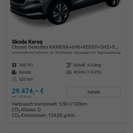
Skoda Karoq
Classic Selection KAMERA+eHK+KESSY+SHZ+SMARTLINK+LED+16" ALU
unverbindliche Lieferzeit: ca. 3-6 Monate
Neuwagen mit Tageszulassung
Fahrzeugnr.
300761
Getriebe
Schalt. 6-Gang
Kraftstoff
Benzin
Leistung
85 kW (116 PS)
Kilometerstand
620 km
29.474,– €
Details
incl. 19% MwSt.
Verbrauch kombiniert:
5,90 l/100km
CO
-Klasse:
D
2
CO
-Emissionen:
134,00 g/km
2