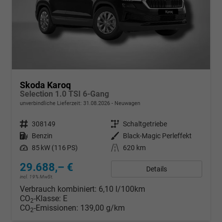
Skoda Karoq
Selection 1.0 TSI 6-Gang
unverbindliche Lieferzeit:
31.08.2026
Neuwagen
Fahrzeugnr.
308149
Getriebe
Schaltgetriebe
Kraftstoff
Benzin
Außenfarbe
Black-Magic Perleffekt
Leistung
85 kW (116 PS)
Kilometerstand
620 km
29.688,– €
Details
incl. 19% MwSt.
Verbrauch kombiniert:
6,10 l/100km
CO
-Klasse:
E
2
CO
-Emissionen:
139,00 g/km
2