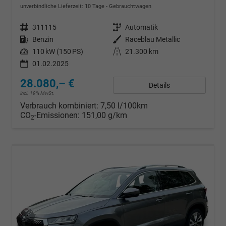
unverbindliche Lieferzeit:
10 Tage
Gebrauchtwagen
Fahrzeugnr.
311115
Getriebe
Automatik
Kraftstoff
Benzin
Außenfarbe
Raceblau Metallic
Leistung
110 kW (150 PS)
Kilometerstand
21.300 km
01.02.2025
28.080,– €
Details
incl. 19% MwSt.
Verbrauch kombiniert:
7,50 l/100km
CO
-Emissionen:
151,00 g/km
2