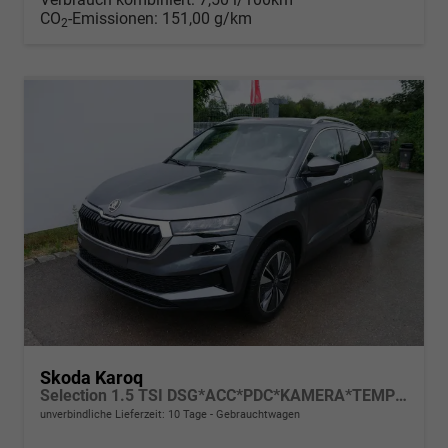
CO
-Emissionen:
151,00 g/km
2
Skoda Karoq
Selection 1.5 TSI DSG*ACC*PDC*KAMERA*TEMPOMAT*LED*SMARTLINK*KLIMA*RADIO*17-ZOLL
unverbindliche Lieferzeit:
10 Tage
Gebrauchtwagen