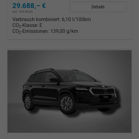
29.688,– €
Details
incl. 19% MwSt.
Verbrauch kombiniert:
6,10 l/100km
CO
-Klasse:
E
2
CO
-Emissionen:
139,00 g/km
2