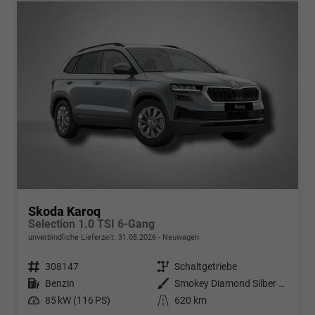
Skoda Karoq
Selection 1.0 TSI 6-Gang
unverbindliche Lieferzeit:
31.08.2026
Neuwagen
Fahrzeugnr.
308147
Getriebe
Schaltgetriebe
Kraftstoff
Benzin
Außenfarbe
Smokey Diamond Silber Metallic
Leistung
85 kW (116 PS)
Kilometerstand
620 km