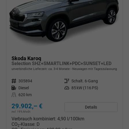
Skoda Karoq
Selection SHZ+SMARTLINK+PDC+SUNSET+LED
unverbindliche Lieferzeit: ca. 3-4 Monate
Neuwagen mit Tageszulassung
Fahrzeugnr.
305894
Getriebe
Schalt. 6-Gang
Kraftstoff
Diesel
Leistung
85 kW (116 PS)
Kilometerstand
620 km
29.902,– €
Details
incl. 19% MwSt.
Verbrauch kombiniert:
4,90 l/100km
CO
-Klasse:
D
2