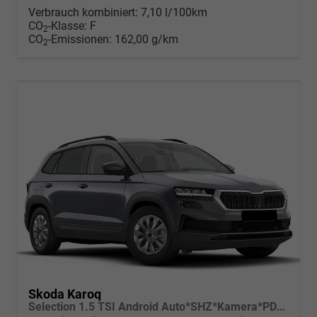
Verbrauch kombiniert:
7,10 l/100km
CO
-Klasse:
F
2
CO
-Emissionen:
162,00 g/km
2
Skoda Karoq
Selection 1.5 TSI Android Auto*SHZ*Kamera*PDC v/h*Klimaauto*SUNSET*LED