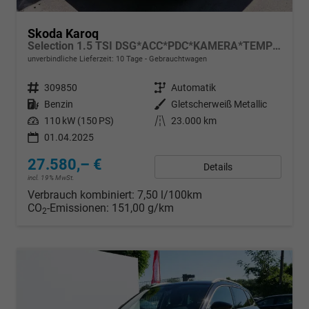
Skoda Karoq
Selection 1.5 TSI DSG*ACC*PDC*KAMERA*TEMPOMAT*LED*SMARTLINK*KLIMA*RADIO*17-ZOLL
unverbindliche Lieferzeit:
10 Tage
Gebrauchtwagen
Fahrzeugnr.
309850
Getriebe
Automatik
Kraftstoff
Benzin
Außenfarbe
Gletscherweiß Metallic
Leistung
110 kW (150 PS)
Kilometerstand
23.000 km
01.04.2025
27.580,– €
Details
incl. 19% MwSt.
Verbrauch kombiniert:
7,50 l/100km
CO
-Emissionen:
151,00 g/km
2