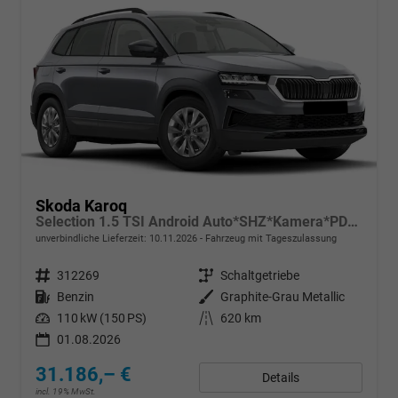
Skoda Karoq
Selection 1.5 TSI Android Auto*SHZ*Kamera*PDC v/h*Klimaauto*SUNSET*LED
unverbindliche Lieferzeit:
10.11.2026
Fahrzeug mit Tageszulassung
Fahrzeugnr.
312269
Getriebe
Schaltgetriebe
Kraftstoff
Benzin
Außenfarbe
Graphite-Grau Metallic
Leistung
110 kW (150 PS)
Kilometerstand
620 km
01.08.2026
31.186,– €
Details
incl. 19% MwSt.