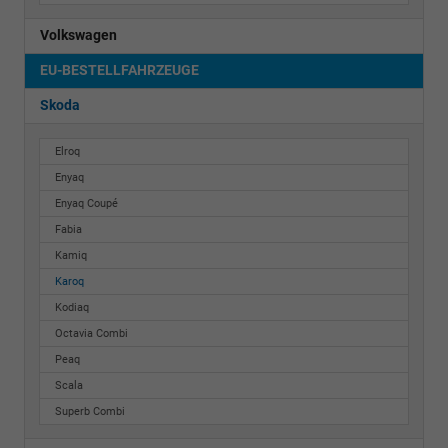
Volkswagen
EU-BESTELLFAHRZEUGE
Skoda
Elroq
Enyaq
Enyaq Coupé
Fabia
Kamiq
Karoq
Kodiaq
Octavia Combi
Peaq
Scala
Superb Combi