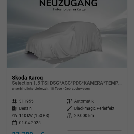
Skoda Karoq
Selection 1.5 TSI DSG*ACC*PDC*KAMERA*TEMPOMAT*LED*SMARTLINK*KLIMA*RADIO*17-ZOLL
unverbindliche Lieferzeit:
10 Tage
Gebrauchtwagen
Fahrzeugnr.
311955
Getriebe
Automatik
Kraftstoff
Benzin
Außenfarbe
Blackmagic Perleffekt
Leistung
110 kW (150 PS)
Kilometerstand
29.000 km
01.04.2025