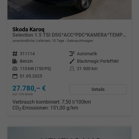
Skoda Karoq
Selection 1.5 TSI DSG*ACC*PDC*KAMERA*TEMPOMAT*LED*SMARTLINK*KLIMA*RADIO*17-ZOLL
unverbindliche Lieferzeit:
10 Tage
Gebrauchtwagen
Fahrzeugnr.
311114
Getriebe
Automatik
Kraftstoff
Benzin
Außenfarbe
Blackmagic Perleffekt
Leistung
110 kW (150 PS)
Kilometerstand
21.900 km
01.05.2025
27.780,– €
Details
incl. 19% MwSt.
Verbrauch kombiniert:
7,50 l/100km
CO
-Emissionen:
151,00 g/km
2