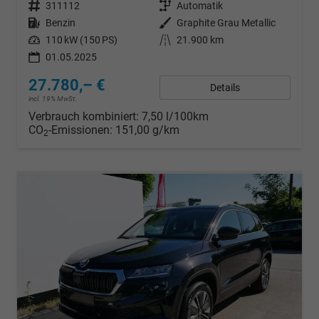
Fahrzeugnr.
311112
Getriebe
Automatik
Kraftstoff
Benzin
Außenfarbe
Graphite Grau Metallic
Leistung
110 kW (150 PS)
Kilometerstand
21.900 km
01.05.2025
27.780,– €
Details
incl. 19% MwSt.
Verbrauch kombiniert:
7,50 l/100km
CO
-Emissionen:
151,00 g/km
2