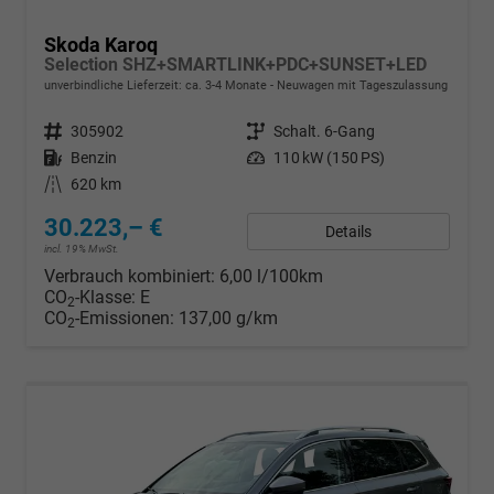
Skoda Karoq
Selection SHZ+SMARTLINK+PDC+SUNSET+LED
unverbindliche Lieferzeit: ca. 3-4 Monate
Neuwagen mit Tageszulassung
Fahrzeugnr.
305902
Getriebe
Schalt. 6-Gang
Kraftstoff
Benzin
Leistung
110 kW (150 PS)
Kilometerstand
620 km
30.223,– €
Details
incl. 19% MwSt.
Verbrauch kombiniert:
6,00 l/100km
CO
-Klasse:
E
2
CO
-Emissionen:
137,00 g/km
2