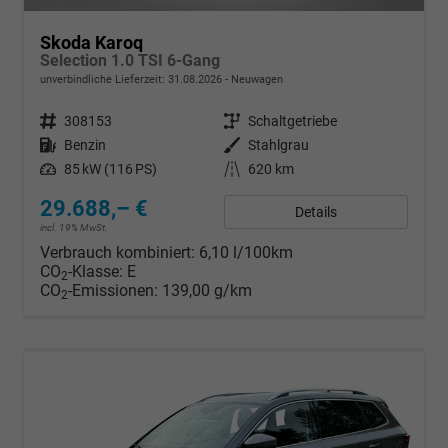
Skoda Karoq
Selection 1.0 TSI 6-Gang
unverbindliche Lieferzeit:
31.08.2026
Neuwagen
Fahrzeugnr.
308153
Getriebe
Schaltgetriebe
Kraftstoff
Benzin
Außenfarbe
Stahlgrau
Leistung
85 kW (116 PS)
Kilometerstand
620 km
29.688,– €
Details
incl. 19% MwSt.
Verbrauch kombiniert:
6,10 l/100km
CO
-Klasse:
E
2
CO
-Emissionen:
139,00 g/km
2