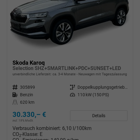
Skoda Karoq
Selection SHZ+SMARTLINK+PDC+SUNSET+LED
unverbindliche Lieferzeit: ca. 3-4 Monate
Neuwagen mit Tageszulassung
Fahrzeugnr.
305899
Getriebe
Doppelkupplungsgetriebe (DSG)
Kraftstoff
Benzin
Leistung
110 kW (150 PS)
Kilometerstand
620 km
30.330,– €
Details
incl. 19% MwSt.
Verbrauch kombiniert:
6,10 l/100km
CO
-Klasse:
E
2