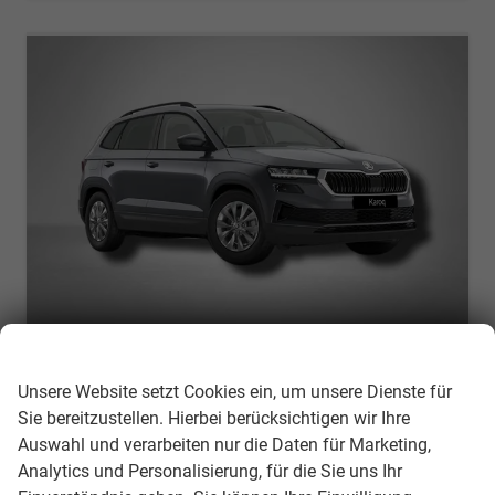
Wir respektieren Ihre Privatsphäre
Skoda Karoq
Selection 1.0 TSI 6-Gang
Unsere Website setzt Cookies ein, um unsere Dienste für
unverbindliche Lieferzeit:
31.08.2026
Neuwagen
Sie bereitzustellen. Hierbei berücksichtigen wir Ihre
Auswahl und verarbeiten nur die Daten für Marketing,
Fahrzeugnr.
308152
Getriebe
Schaltgetriebe
Analytics und Personalisierung, für die Sie uns Ihr
Kraftstoff
Benzin
Außenfarbe
Graphite-Grau Metallic