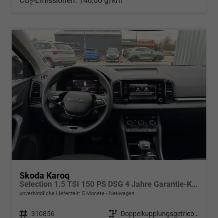
CO
-Emissionen:
140,00 g/km
2
Skoda Karoq
Selection 1.5 TSI 150 PS DSG 4 Jahre Garantie-Keyless Start-AppleCarPlay-AndroidAuto-Sunset-Tempomat-2-Zonen-Klima-16''Alu
unverbindliche Lieferzeit:
5 Monate
Neuwagen
Fahrzeugnr.
310856
Getriebe
Doppelkupplungsgetriebe (DSG)