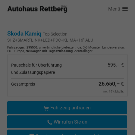
Menü
Skoda Kamiq
Top Selection
SHZ+SMARTLINK+LED+PDC+KLIMA+16" ALU
Fahrzeugnr.
:
295506
, unverbindliche Lieferzeit: ca. 3-6 Monate , Landesversion:
EU - Europa,
Neuwagen mit Tageszulassung
, Zentrallager
595,– €
Pauschale für Überführung
und Zulassungspapiere
26.650,– €
Gesamtpreis
incl. 19% MwSt.
Fahrzeug anfragen
Wir rufen Sie an