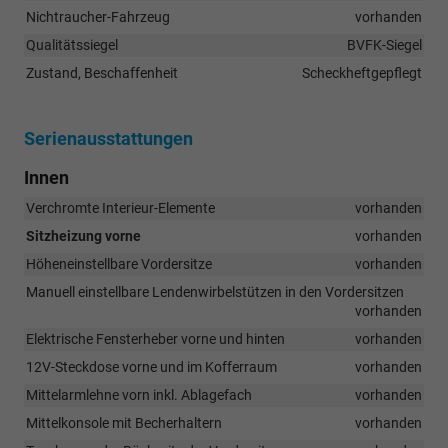
Nichtraucher-Fahrzeug
vorhanden
Qualitätssiegel
BVFK-Siegel
Zustand, Beschaffenheit
Scheckheftgepflegt
Serienausstattungen
Innen
Verchromte Interieur-Elemente
vorhanden
Sitzheizung vorne
vorhanden
Höheneinstellbare Vordersitze
vorhanden
Manuell einstellbare Lendenwirbelstützen in den Vordersitzen
vorhanden
Elektrische Fensterheber vorne und hinten
vorhanden
12V-Steckdose vorne und im Kofferraum
vorhanden
Mittelarmlehne vorn inkl. Ablagefach
vorhanden
Mittelkonsole mit Becherhaltern
vorhanden