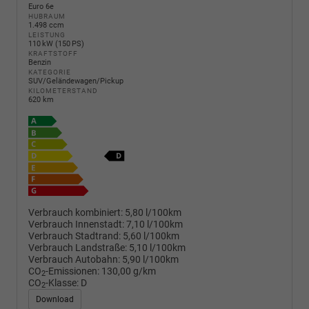
Euro 6e
HUBRAUM
1.498 ccm
LEISTUNG
110 kW (150 PS)
KRAFTSTOFF
Benzin
KATEGORIE
SUV/Geländewagen/Pickup
KILOMETERSTAND
620 km
Verbrauch kombiniert:
5,80 l/100km
Verbrauch Innenstadt:
7,10 l/100km
Verbrauch Stadtrand:
5,60 l/100km
Verbrauch Landstraße:
5,10 l/100km
Verbrauch Autobahn:
5,90 l/100km
CO
-Emissionen:
130,00 g/km
2
CO
-Klasse:
D
2
Download