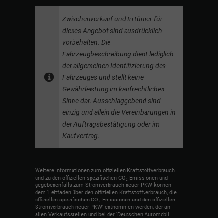
Zwischenverkauf und Irrtümer für
dieses Angebot sind ausdrücklich
vorbehalten. Die
Fahrzeugbeschreibung dient lediglich
der allgemeinen Identifizierung des
Fahrzeuges und stellt keine
Gewährleistung im kaufrechtlichen
Sinne dar. Ausschlaggebend sind
einzig und allein die Vereinbarungen in
der Auftragsbestätigung oder im
Kaufvertrag.
Weitere Informationen zum offiziellen Kraftstoffverbrauch
und zu den offiziellen spezifischen CO
-Emissionen und
2
gegebenenfalls zum Stromverbrauch neuer PKW können
dem 'Leitfaden über den offiziellen Kraftstoffverbrauch, die
offiziellen spezifischen CO
-Emissionen und den offiziellen
2
Stromverbrauch neuer PKW' entnommen werden, der an
allen Verkaufsstellen und bei der 'Deutschen Automobil