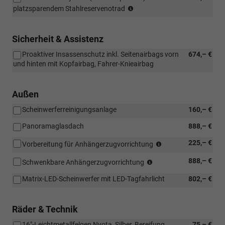
(Nur
äußere
platzsparendem Stahlreservenotrad
in
Rücksitze)
Verbindung
mit:
Sicherheit & Assistenz
[WIT]
Proaktiver Insassenschutz inkl. Seitenairbags vorn
674,– €
Navigations-
und hinten mit Kopfairbag, Fahrer-Knieairbag
Paket)
Außen
Scheinwerferreinigungsanlage
160,– €
Panoramaglasdach
888,– €
(Nicht
225,– €
Vorbereitung für Anhängerzugvorrichtung
in
(Nicht
888,– €
Verbindung
Schwenkbare Anhängerzugvorrichtung
in
mit:
Matrix-LED-Scheinwerfer mit LED-Tagfahrlicht
802,– €
Verbindung
[1M6]
mit:
Schwenkbare
[1D7]
Anhängerzugvorric
Räder & Technik
Vorbereitung
für
16"-Leichtmetallfelgen Nyota, Silber, Bereifung
75,– €