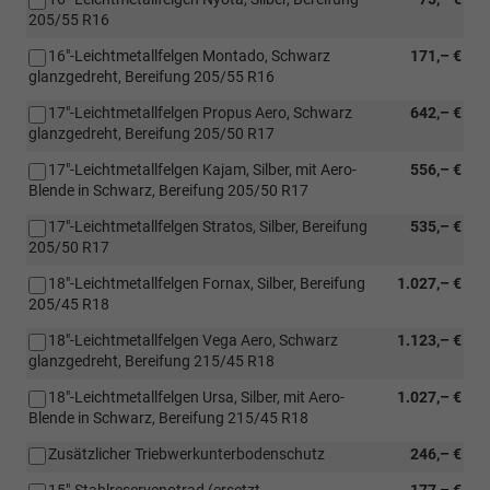
Anhängerzugvorrichtu
205/55 R16
16"-Leichtmetallfelgen Montado, Schwarz
171,– €
glanzgedreht, Bereifung 205/55 R16
17"-Leichtmetallfelgen Propus Aero, Schwarz
642,– €
glanzgedreht, Bereifung 205/50 R17
17"-Leichtmetallfelgen Kajam, Silber, mit Aero-
556,– €
Blende in Schwarz, Bereifung 205/50 R17
17"-Leichtmetallfelgen Stratos, Silber, Bereifung
535,– €
205/50 R17
18"-Leichtmetallfelgen Fornax, Silber, Bereifung
1.027,– €
205/45 R18
18"-Leichtmetallfelgen Vega Aero, Schwarz
1.123,– €
glanzgedreht, Bereifung 215/45 R18
18"-Leichtmetallfelgen Ursa, Silber, mit Aero-
1.027,– €
Blende in Schwarz, Bereifung 215/45 R18
Zusätzlicher Triebwerkunterbodenschutz
246,– €
15"-Stahlreservenotrad (ersetzt
177,– €