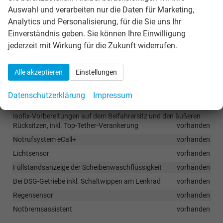
Radfahrern
vorhanden
Auswahl und verarbeiten nur die Daten für Marketing,
Spurhalteassistent (Lane Assist)
vorhanden
Analytics und Personalisierung, für die Sie uns Ihr
Parksensoren hinten
vorhanden
Einverständnis geben. Sie können Ihre Einwilligung
jederzeit mit Wirkung für die Zukunft widerrufen.
Verkehrszeichenerkennung
vorhanden
Müdigkeitserkennung
vorhanden
Alle akzeptieren
Einstellungen
Berganfahrassistent
vorhanden
6x Airbags - 2x Front-, 2x Seiten-, 2x Kopfairbag
vorhanden
Datenschutzerklärung
Impressum
Deaktivierung des Beifahrerairbags
vorhanden
Isofix-Vorbereitungen auf dem Beifahrersitz und den äußeren
Rücksitzen, inkl. Top-Tether-Verankerung
vorhanden
Notrufsystem eCall+
vorhanden
Lichtsensor
vorhanden
Füllstandsanzeige der Scheibenwaschflüssigkeit
vorhanden
Bei DSG-Getriebe inkl. Schaltwippen am Lenkrad
vorhanden
Regensensor
vorhanden
Notbremsassistent
vorhanden