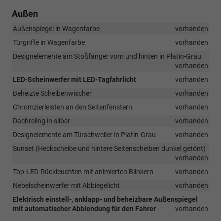
Außen
Außenspiegel in Wagenfarbe
vorhanden
Türgriffe in Wagenfarbe
vorhanden
Designelemente am Stoßfänger vorn und hinten in Platin-Grau
vorhanden
LED-Scheinwerfer mit LED-Tagfahrlicht
vorhanden
Beheizte Scheibenwischer
vorhanden
Chromzierleisten an den Seitenfenstern
vorhanden
Dachreling in silber
vorhanden
Designelemente am Türschweller in Platin-Grau
vorhanden
Sunset (Heckscheibe und hintere Seitenscheiben dunkel getönt)
vorhanden
Top-LED-Rückleuchten mit animierten Blinkern
vorhanden
Nebelscheinwerfer mit Abbiegelicht
vorhanden
Elektrisch einstell-, anklapp- und beheizbare Außenspiegel
mit automatischer Abblendung für den Fahrer
vorhanden