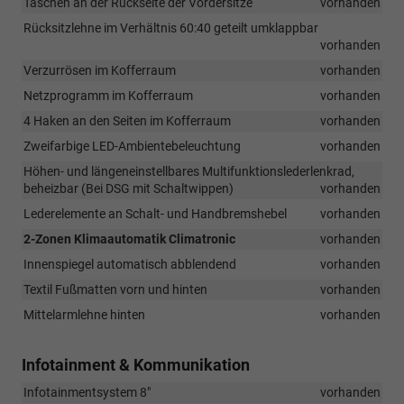
Taschen an der Rückseite der Vordersitze
vorhanden
Rücksitzlehne im Verhältnis 60:40 geteilt umklappbar
vorhanden
Verzurrösen im Kofferraum
vorhanden
Netzprogramm im Kofferraum
vorhanden
4 Haken an den Seiten im Kofferraum
vorhanden
Zweifarbige LED-Ambientebeleuchtung
vorhanden
Höhen- und längeneinstellbares Multifunktionslederlenkrad,
beheizbar (Bei DSG mit Schaltwippen)
vorhanden
Lederelemente an Schalt- und Handbremshebel
vorhanden
2-Zonen Klimaautomatik Climatronic
vorhanden
Innenspiegel automatisch abblendend
vorhanden
Textil Fußmatten vorn und hinten
vorhanden
Mittelarmlehne hinten
vorhanden
Infotainment & Kommunikation
Infotainmentsystem 8"
vorhanden