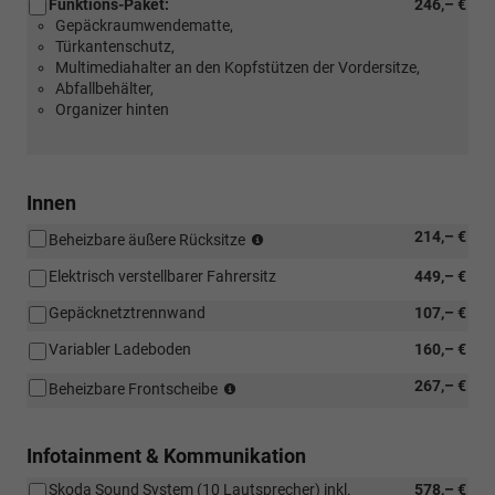
Funktions-Paket:
246,– €
Gepäckraumwendematte,
Türkantenschutz,
Multimediahalter an den Kopfstützen der Vordersitze,
Abfallbehälter,
Organizer hinten
Innen
(Nicht
214,– €
Beheizbare äußere Rücksitze
in
Elektrisch verstellbarer Fahrersitz
449,– €
Verbindung
mit:
Gepäcknetztrennwand
107,– €
[WI3]
Beheizbare
Variabler Ladeboden
160,– €
Frontscheibe)
(Nicht
267,– €
Beheizbare Frontscheibe
in
Verbindung
mit:
Infotainment & Kommunikation
[4A4]
Skoda Sound System (10 Lautsprecher) inkl.
578,– €
Beheizbare