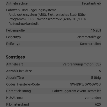
Antriebsachse
Frontantrieb
Fahrwerk- und Regelungssysteme
Antiblockiersystem (ABS), Elektronisches Stabilitäts-
Programm (ESP), Traktionskontrolle (ASR/CTS/ETS),
Reifendruckkontrolle
Felgengröße
16 Zoll
Felgentyp
Leichtmetallfelge
Reifentyp
Sommerreifen
Sonstiges
Antriebsart
Verbrennungsmotor (ICE)
Anzahl Sitzplätze
5
Anzahl Türen
5-türig
Codes: Hersteller-Code
NW4DP5/GW6BW6B
Garantieleistung
Fahrzeuggarantie vom Hersteller
HU/AU neu
vorhanden
Kilometerstand
620