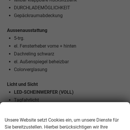
DURCHLADEMÖGLICHKEIT
Gepäckraumabdeckung
Aussenausstattung
5-trg.
el. Fensterheber vorne + hinten
Dachreling schwarz
el. Außenspiegel beheizbar
Colorverglasung
Licht und Sicht
LED-SCHEINWERFER (VOLL)
Tagfahrlicht
LED-Heckleuchten
Wir respektieren Ihre Privatsphäre
Lichtautomatik
Unsere Website setzt Cookies ein, um unsere Dienste für
Coming-Home-Funktion
Sie bereitzustellen. Hierbei berücksichtigen wir Ihre