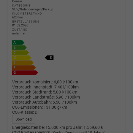
Benzin
KATEGORIE
SUV/Geländewagen/Pickup
KILOMETERSTAND
620 km
ERSTZULASSUNG
01.02.2026
ZUSTAND
unfallfrei
Verbrauch kombiniert:
6,00 l/100km
Verbrauch Innenstadt:
7,40 l/100km
Verbrauch Stadtrand:
5,00 l/100km
Verbrauch Landstraße:
5,90 l/100km
Verbrauch Autobahn:
5,50 l/100km
CO
-Emissionen:
131,00 g/km
2
CO
-Klasse:
D
2
Download
Energiekosten bei 15.000 km pro Jahr:
1.569,60 €
CO2 Kosten (niedrig)
:
(Kosten Durchschnitt 10 Jahre)