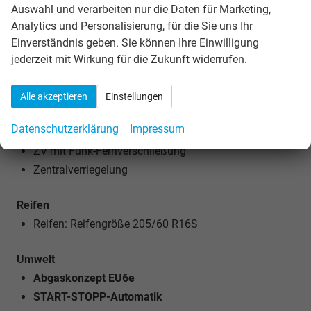
Leaving-Home-Funktion
Auswahl und verarbeiten nur die Daten für Marketing,
NEBELSCHEINWERFER
Analytics und Personalisierung, für die Sie uns Ihr
Einverständnis geben. Sie können Ihre Einwilligung
Technik
jederzeit mit Wirkung für die Zukunft widerrufen.
7-Gang-Automatikgetriebe
Bordcomputer
Alle akzeptieren
Einstellungen
Außentemperaturanzeige
Datenschutzerklärung
Impressum
Servolenkung
ZV mit Funk-Fernverschließung
Zentralverriegelung
Reifen
Reifen: Reifengröße 205/60 R16S
Umwelt
Abgaskonzept EU6e
START-STOPP-Automatik