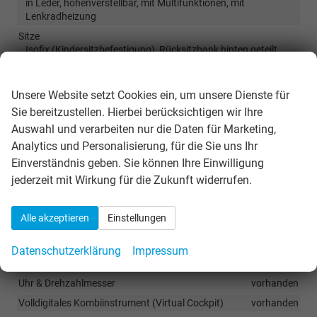
in Leder, höhenverstellbar, mit Multifunktionen, mit
Lenkradheizung
Sitze
Isofix (Kindersitzbefestigung), Rücksitzbank hinten geteilt,
Sitzheizung, Isofix Beifahrersitz
Wir respektieren Ihre Privatsphäre
Sitze: Verstellbarkeit
Höhenverstellbarer Fahrersitz
Unsere Website setzt Cookies ein, um unsere Dienste für
Sie bereitzustellen. Hierbei berücksichtigen wir Ihre
Infotainment & Kommunikation
Auswahl und verarbeiten nur die Daten für Marketing,
Audioanlage
Analytics und Personalisierung, für die Sie uns Ihr
Radio/MP3-Player, Radio, Schnittstelle MP3, Schnittstelle USB,
Einverständnis geben. Sie können Ihre Einwilligung
Digitalradio DAB, Farbdisplay, Android Auto, Apple CarPlay,
jederzeit mit Wirkung für die Zukunft widerrufen.
Musikstreaming integriert, Touchscreen
Außentemperaturanzeige
vorhanden
Alle akzeptieren
Einstellungen
Bordcomputer
vorhanden
Navigationssystem
Navigation
Datenschutzerklärung
Impressum
Telefon
Freisprecheinrichtung, Bluetooth
Uhr & Drehzahlmesser
vorhanden
Volldigitales Kombiinstrument (Virtual Cockpit)
vorhanden