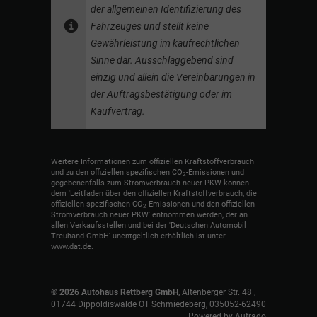
der allgemeinen Identifizierung des
Fahrzeuges und stellt keine
Gewährleistung im kaufrechtlichen
Sinne dar. Ausschlaggebend sind
einzig und allein die Vereinbarungen in
der Auftragsbestätigung oder im
Kaufvertrag.
Weitere Informationen zum offiziellen Kraftstoffverbrauch
und zu den offiziellen spezifischen CO
-Emissionen und
2
gegebenenfalls zum Stromverbrauch neuer PKW können
dem 'Leitfaden über den offiziellen Kraftstoffverbrauch, die
offiziellen spezifischen CO
-Emissionen und den offiziellen
2
Stromverbrauch neuer PKW' entnommen werden, der an
allen Verkaufsstellen und bei der 'Deutschen Automobil
Treuhand GmbH' unentgeltlich erhältlich ist unter
www.dat.de.
© 2026
Autohaus Rettberg GmbH
,
Altenberger Str. 48
,
01744
Dippoldiswalde OT Schmiedeberg,
035052-62490
Powered by Autrado