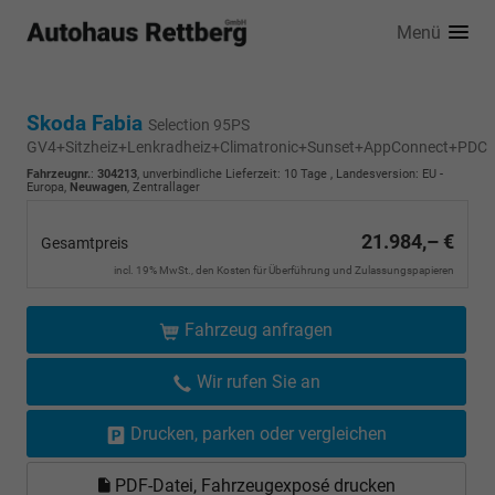
Menü
Skoda Fabia
Selection 95PS
GV4+Sitzheiz+Lenkradheiz+Climatronic+Sunset+AppConnect+PDC
Fahrzeugnr.
:
304213
, unverbindliche Lieferzeit:
10 Tage
, Landesversion: EU -
Europa,
Neuwagen
, Zentrallager
21.984,– €
Gesamtpreis
incl. 19% MwSt., den Kosten für Überführung und Zulassungspapieren
Fahrzeug anfragen
Wir rufen Sie an
Drucken, parken oder vergleichen
PDF-Datei, Fahrzeugexposé drucken