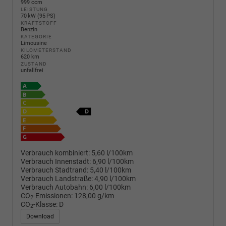
999 ccm
LEISTUNG
70 kW (95 PS)
KRAFTSTOFF
Benzin
KATEGORIE
Limousine
KILOMETERSTAND
620 km
ZUSTAND
unfallfrei
Verbrauch kombiniert:
5,60 l/100km
Verbrauch Innenstadt:
6,90 l/100km
Verbrauch Stadtrand:
5,40 l/100km
Verbrauch Landstraße:
4,90 l/100km
Verbrauch Autobahn:
6,00 l/100km
CO
-Emissionen:
128,00 g/km
2
CO
-Klasse:
D
2
Download