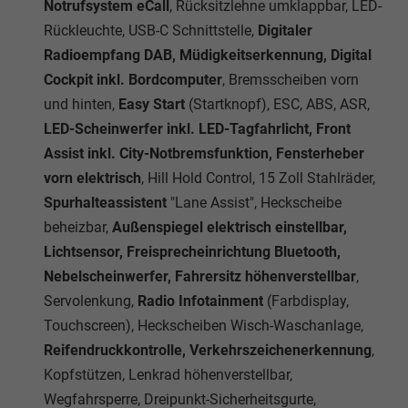
Notrufsystem eCall
, Rücksitzlehne umklappbar, LED-
Rückleuchte, USB-C Schnittstelle,
Digitaler
Radioempfang DAB, Müdigkeitserkennung, Digital
Cockpit inkl. Bordcomputer
, Bremsscheiben vorn
und hinten,
Easy Start
(Startknopf), ESC, ABS, ASR,
LED-Scheinwerfer inkl. LED-Tagfahrlicht, Front
Assist inkl. City-Notbremsfunktion, Fensterheber
vorn elektrisch
, Hill Hold Control, 15 Zoll Stahlräder,
Spurhalteassistent
"Lane Assist", Heckscheibe
beheizbar,
Außenspiegel elektrisch einstellbar,
Lichtsensor, Freisprecheinrichtung Bluetooth,
Nebelscheinwerfer, Fahrersitz höhenverstellbar
,
Servolenkung,
Radio Infotainment
(Farbdisplay,
Touchscreen), Heckscheiben Wisch-Waschanlage,
Reifendruckkontrolle, Verkehrszeichenerkennung
,
Kopfstützen, Lenkrad höhenverstellbar,
Wegfahrsperre, Dreipunkt-Sicherheitsgurte,