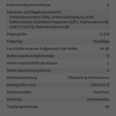
Externe Rollgeräuschklasse
B
Fahrwerk- und Regelungssysteme
Antiblockiersystem (ABS), Antischlupfregelung (ASR),
Elektronisches Stabilitäts-Programm (ESP), Traktionskontrolle
(ASR/CTS/ETS), Reifendruckkontrolle
Felgengröße
15 Zoll
Felgentyp
Stahlfelge
Lautstärke externes Rollgeräusch der Reifen
69 dB
Reifen-Geschwindigkeitsindex
H
Reifen-Kraftstoffeffizienzklasse
C
Reifen-Nasshaftungsklasse
A
Reifenbezeichnung
EfficientGrip Performance
Reifengröße vorne
185/65 R15
Reifenhersteller
GoodYear
Reifentyp
Sommerreifen
Tragfähigkeitsindex
88