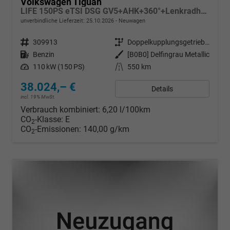
Volkswagen Tiguan
LIFE 150PS eTSI DSG GV5+AHK+360°+Lenkradheiz+IQ.Drive+ACC+App+eHeck+LED
unverbindliche Lieferzeit:
25.10.2026
Neuwagen
Fahrzeugnr.
309913
Getriebe
Doppelkupplungsgetriebe (DSG)
Kraftstoff
Benzin
Außenfarbe
[B0B0] Delfingrau Metallic
Leistung
110 kW (150 PS)
Kilometerstand
550 km
38.024,– €
Details
incl. 19% MwSt.
Verbrauch kombiniert:
6,20 l/100km
CO
-Klasse:
E
2
CO
-Emissionen:
140,00 g/km
2