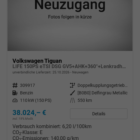
Volkswagen Tiguan
LIFE 150PS eTSI DSG GV5+AHK+360°+Lenkradheiz+IQ.Drive+ACC+App+eHeck+LED
unverbindliche Lieferzeit:
25.10.2026
Neuwagen
Fahrzeugnr.
309917
Getriebe
Doppelkupplungsgetriebe (DSG)
Kraftstoff
Benzin
Außenfarbe
[B0B0] Delfingrau Metallic
Leistung
110 kW (150 PS)
Kilometerstand
550 km
38.024,– €
Details
incl. 19% MwSt.
Verbrauch kombiniert:
6,20 l/100km
CO
-Klasse:
E
2
CO
-Emissionen:
140,00 g/km
2