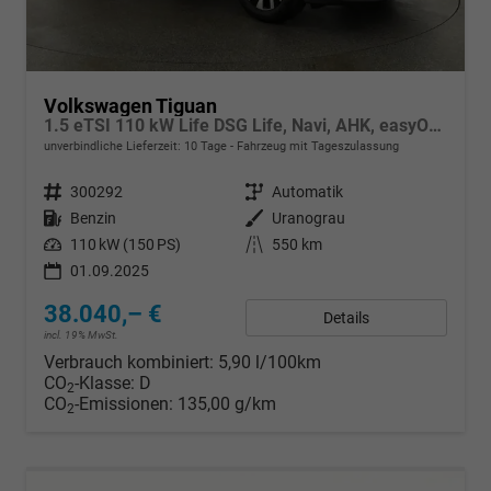
Volkswagen Tiguan
1.5 eTSI 110 kW Life DSG Life, Navi, AHK, easyOpen, LED-Plus, Kamera
unverbindliche Lieferzeit:
10 Tage
Fahrzeug mit Tageszulassung
Fahrzeugnr.
300292
Getriebe
Automatik
Kraftstoff
Benzin
Außenfarbe
Uranograu
Leistung
110 kW (150 PS)
Kilometerstand
550 km
01.09.2025
38.040,– €
Details
incl. 19% MwSt.
Verbrauch kombiniert:
5,90 l/100km
CO
-Klasse:
D
2
CO
-Emissionen:
135,00 g/km
2