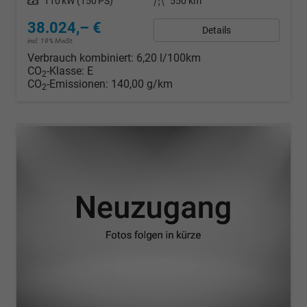
Leistung
110 kW (150 PS)
Kilometerstand
550 km
38.024,– €
Details
incl. 19% MwSt.
Verbrauch kombiniert:
6,20 l/100km
CO
-Klasse:
E
2
CO
-Emissionen:
140,00 g/km
2