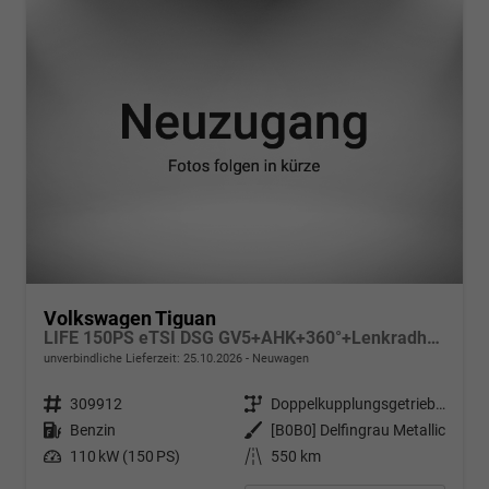
Volkswagen Tiguan
LIFE 150PS eTSI DSG GV5+AHK+360°+Lenkradheiz+IQ.Drive+ACC+App+eHeck+LED
unverbindliche Lieferzeit:
25.10.2026
Neuwagen
Fahrzeugnr.
309912
Getriebe
Doppelkupplungsgetriebe (DSG)
Kraftstoff
Benzin
Außenfarbe
[B0B0] Delfingrau Metallic
Leistung
110 kW (150 PS)
Kilometerstand
550 km