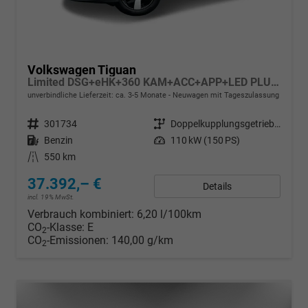
Volkswagen Tiguan
Limited DSG+eHK+360 KAM+ACC+APP+LED PLUS+17" LM+KLIMA
unverbindliche Lieferzeit: ca. 3-5 Monate
Neuwagen mit Tageszulassung
Fahrzeugnr.
301734
Getriebe
Doppelkupplungsgetriebe (DSG)
Kraftstoff
Benzin
Leistung
110 kW (150 PS)
Kilometerstand
550 km
37.392,– €
Details
incl. 19% MwSt.
Verbrauch kombiniert:
6,20 l/100km
CO
-Klasse:
E
2
CO
-Emissionen:
140,00 g/km
2