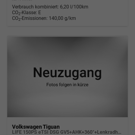
Verbrauch kombiniert:
6,20 l/100km
CO
-Klasse:
E
2
CO
-Emissionen:
140,00 g/km
2
Volkswagen Tiguan
LIFE 150PS eTSI DSG GV5+AHK+360°+Lenkradheiz+IQ.Drive+ACC+App+eHeck+LED