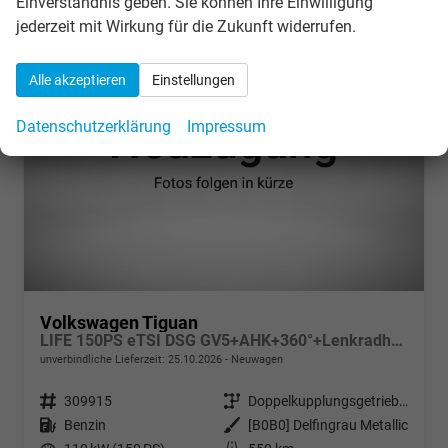
Einverständnis geben. Sie können Ihre Einwilligung
jederzeit mit Wirkung für die Zukunft widerrufen.
Alle akzeptieren
Einstellungen
Datenschutzerklärung
Impressum
Volkswagen Tiguan
LIFE 150PS eTSI DSG GV5+AHK+360°+Lenkradheiz+IQ.Drive+ACC+App+eHeck+LED
unverbindliche Lieferzeit:
25.10.2026
Neuwagen
Fahrzeugnr.
309915
Getriebe
Doppelkupplungsgetriebe (DSG)
Kraftstoff
Benzin
Außenfarbe
[B0B0] Delfingrau Metallic