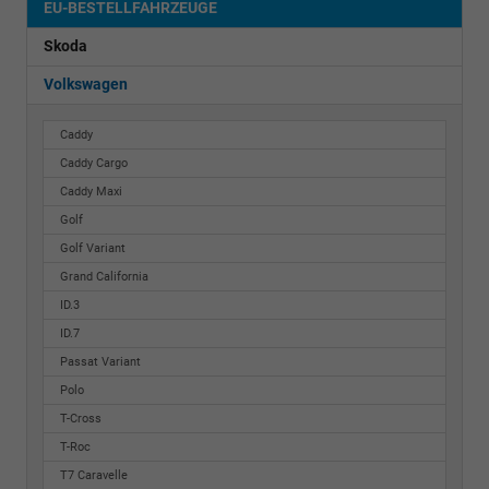
EU-BESTELLFAHRZEUGE
Skoda
Volkswagen
Caddy
Caddy Cargo
Caddy Maxi
Golf
Golf Variant
Grand California
ID.3
ID.7
Passat Variant
Polo
T-Cross
T-Roc
T7 Caravelle