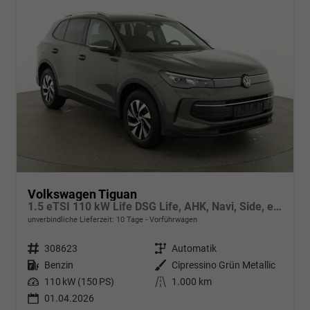
Volkswagen Tiguan
1.5 eTSI 110 kW Life DSG Life, AHK, Navi, Side, el. Klappe, LED-Plus, 5-J Garantie
unverbindliche Lieferzeit:
10 Tage
Vorführwagen
Fahrzeugnr.
308623
Getriebe
Automatik
Kraftstoff
Benzin
Außenfarbe
Cipressino Grün Metallic
Leistung
110 kW (150 PS)
Kilometerstand
1.000 km
01.04.2026