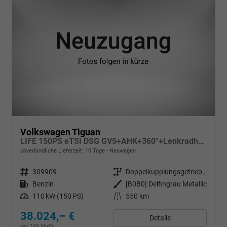
Volkswagen Tiguan
LIFE 150PS eTSI DSG GV5+AHK+360°+Lenkradheiz+IQ.Drive+ACC+App+eHeck+LED
unverbindliche Lieferzeit:
10 Tage
Neuwagen
Fahrzeugnr.
309909
Getriebe
Doppelkupplungsgetriebe (DSG)
Kraftstoff
Benzin
Außenfarbe
[B0B0] Delfingrau Metallic
Leistung
110 kW (150 PS)
Kilometerstand
550 km
38.024,– €
Details
incl. 19% MwSt.