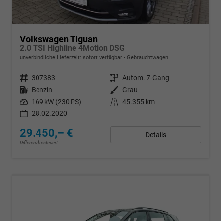
Volkswagen Tiguan
2.0 TSI Highline 4Motion DSG
unverbindliche Lieferzeit: sofort verfügbar
Gebrauchtwagen
Fahrzeugnr.
307383
Getriebe
Autom. 7-Gang
Kraftstoff
Benzin
Außenfarbe
Grau
Leistung
169 kW (230 PS)
Kilometerstand
45.355 km
28.02.2020
29.450,– €
Details
Differenzbesteuert