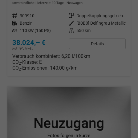
unverbindliche Lieferzeit:
10 Tage
Neuwagen
Fahrzeugnr.
309910
Getriebe
Doppelkupplungsgetriebe (DSG)
Kraftstoff
Benzin
Außenfarbe
[B0B0] Delfingrau Metallic
Leistung
110 kW (150 PS)
Kilometerstand
550 km
38.024,– €
Details
incl. 19% MwSt.
Verbrauch kombiniert:
6,20 l/100km
CO
-Klasse:
E
2
CO
-Emissionen:
140,00 g/km
2