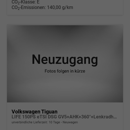
CO
-Klasse:
E
2
CO
-Emissionen:
140,00 g/km
2
Volkswagen Tiguan
LIFE 150PS eTSI DSG GV5+AHK+360°+Lenkradheiz+IQ.Drive+ACC+App+eHeck+LED
unverbindliche Lieferzeit:
10 Tage
Neuwagen