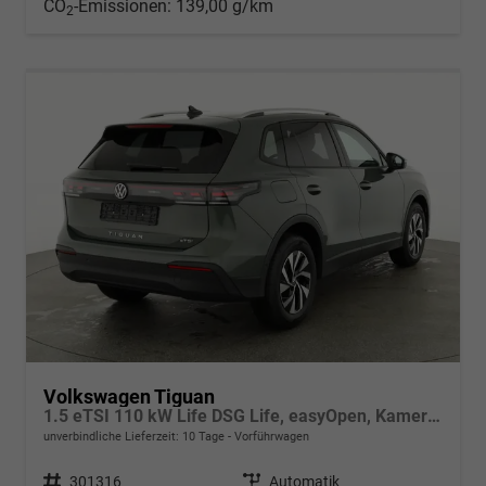
CO
-Emissionen:
139,00 g/km
2
Volkswagen Tiguan
1.5 eTSI 110 kW Life DSG Life, easyOpen, Kamera, LED-Plus, Winterpaket
unverbindliche Lieferzeit:
10 Tage
Vorführwagen
Fahrzeugnr.
301316
Getriebe
Automatik