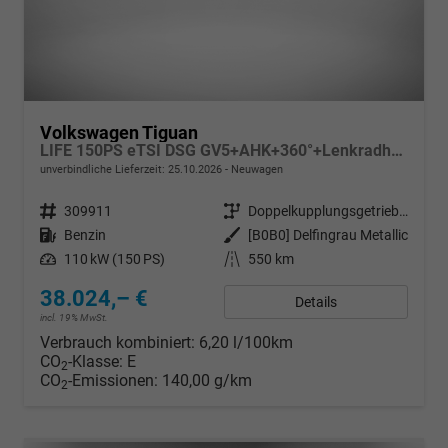
Volkswagen Tiguan
LIFE 150PS eTSI DSG GV5+AHK+360°+Lenkradheiz+IQ.Drive+ACC+App+eHeck+LED
unverbindliche Lieferzeit:
25.10.2026
Neuwagen
Fahrzeugnr.
309911
Getriebe
Doppelkupplungsgetriebe (DSG)
Kraftstoff
Benzin
Außenfarbe
[B0B0] Delfingrau Metallic
Leistung
110 kW (150 PS)
Kilometerstand
550 km
38.024,– €
Details
incl. 19% MwSt.
Verbrauch kombiniert:
6,20 l/100km
CO
-Klasse:
E
2
CO
-Emissionen:
140,00 g/km
2