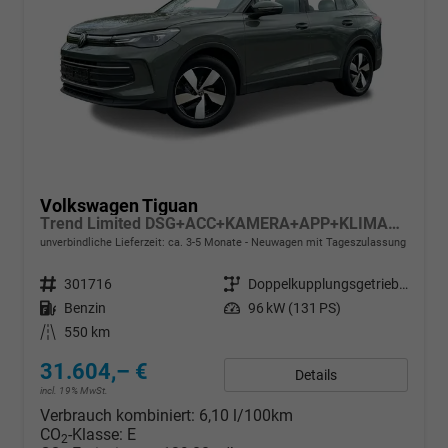
Volkswagen Tiguan
Trend Limited DSG+ACC+KAMERA+APP+KLIMA+LED+17" LM
unverbindliche Lieferzeit: ca. 3-5 Monate
Neuwagen mit Tageszulassung
Fahrzeugnr.
301716
Getriebe
Doppelkupplungsgetriebe (DSG)
Kraftstoff
Benzin
Leistung
96 kW (131 PS)
Kilometerstand
550 km
31.604,– €
Details
incl. 19% MwSt.
Verbrauch kombiniert:
6,10 l/100km
CO
-Klasse:
E
2