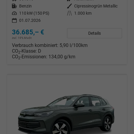
Kraftstoff
Benzin
Außenfarbe
Cipressinogrün Metallic
Leistung
110 kW (150 PS)
Kilometerstand
1.000 km
01.07.2026
36.685,– €
Details
incl. 19% MwSt.
Verbrauch kombiniert:
5,90 l/100km
CO
-Klasse:
D
2
CO
-Emissionen:
134,00 g/km
2