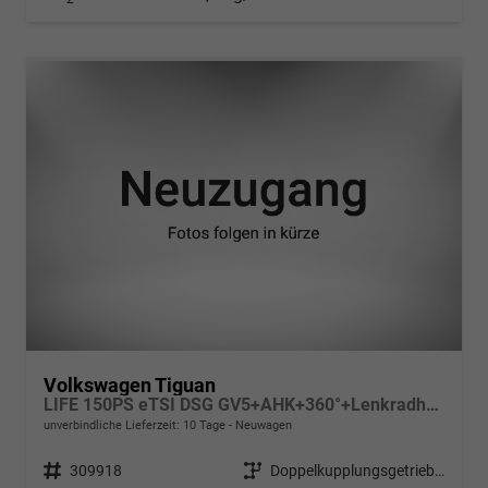
Volkswagen Tiguan
LIFE 150PS eTSI DSG GV5+AHK+360°+Lenkradheiz+IQ.Drive+ACC+App+eHeck+LED
unverbindliche Lieferzeit:
10 Tage
Neuwagen
Fahrzeugnr.
309918
Getriebe
Doppelkupplungsgetriebe (DSG)