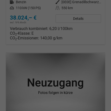
Kraftstoff
Benzin
Außenfarbe
[0E0E] Grenadillschwarz Metallic
Leistung
110 kW (150 PS)
Kilometerstand
550 km
38.024,– €
Details
incl. 19% MwSt.
Verbrauch kombiniert:
6,20 l/100km
CO
-Klasse:
E
2
CO
-Emissionen:
140,00 g/km
2