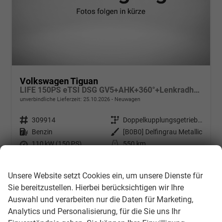
Volkswagen Tiguan
LIFE 150PS eTSI DSG GV5+AHK+360°+Lenkradheiz+IQ.Drive+ACC+App+eHeck+LED
unverbindliche Lieferzeit:
25.10.2026
Neuwagen
Fahrzeugnr.
309914
Getriebe
Doppelkupplungsgetriebe (DSG)
Kraftstoff
Benzin
Außenfarbe
[B0B0] Delfingrau Metallic
Leistung
110 kW (150 PS)
Kilometerstand
550 km
Wir respektieren Ihre Privatsphäre
38.024,– €
Details
incl. 19% MwSt.
Unsere Website setzt Cookies ein, um unsere Dienste für
Verbrauch kombiniert:
6,20 l/100km
Sie bereitzustellen. Hierbei berücksichtigen wir Ihre
CO
-Klasse:
E
2
Auswahl und verarbeiten nur die Daten für Marketing,
CO
-Emissionen:
140,00 g/km
2
Analytics und Personalisierung, für die Sie uns Ihr