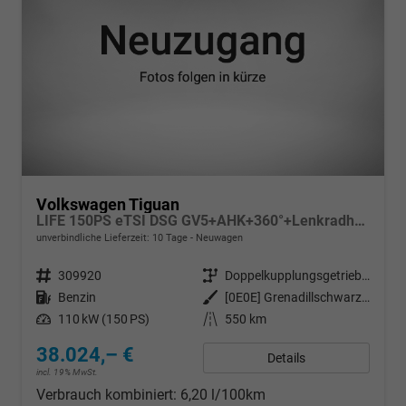
Volkswagen Tiguan
LIFE 150PS eTSI DSG GV5+AHK+360°+Lenkradheiz+IQ.Drive+ACC+App+eHeck+LED
unverbindliche Lieferzeit:
10 Tage
Neuwagen
Fahrzeugnr.
309920
Getriebe
Doppelkupplungsgetriebe (DSG)
Kraftstoff
Benzin
Außenfarbe
[0E0E] Grenadillschwarz Metallic
Leistung
110 kW (150 PS)
Kilometerstand
550 km
38.024,– €
Details
incl. 19% MwSt.
Verbrauch kombiniert:
6,20 l/100km