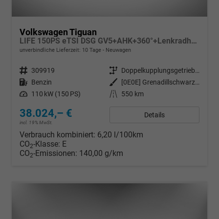
Volkswagen Tiguan
LIFE 150PS eTSI DSG GV5+AHK+360°+Lenkradheiz+IQ.Drive+ACC+App+eHeck+LED
unverbindliche Lieferzeit:
10 Tage
Neuwagen
Fahrzeugnr.
309919
Getriebe
Doppelkupplungsgetriebe (DSG)
Kraftstoff
Benzin
Außenfarbe
[0E0E] Grenadillschwarz Metallic
Leistung
110 kW (150 PS)
Kilometerstand
550 km
38.024,– €
Details
incl. 19% MwSt.
Verbrauch kombiniert:
6,20 l/100km
CO
-Klasse:
E
2
CO
-Emissionen:
140,00 g/km
2