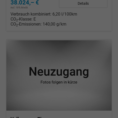
38.024,– €
Details
incl. 19% MwSt.
Verbrauch kombiniert:
6,20 l/100km
CO
-Klasse:
E
2
CO
-Emissionen:
140,00 g/km
2