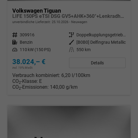
Volkswagen Tiguan
LIFE 150PS eTSI DSG GV5+AHK+360°+Lenkradheiz+IQ.Drive+ACC+App+eHeck+LED
unverbindliche Lieferzeit:
25.10.2026
Neuwagen
Fahrzeugnr.
309916
Getriebe
Doppelkupplungsgetriebe (DSG)
Kraftstoff
Benzin
Außenfarbe
[B0B0] Delfingrau Metallic
Leistung
110 kW (150 PS)
Kilometerstand
550 km
38.024,– €
Details
incl. 19% MwSt.
Verbrauch kombiniert:
6,20 l/100km
CO
-Klasse:
E
2
CO
-Emissionen:
140,00 g/km
2