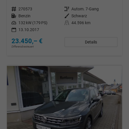
Fahrzeugnr.
270573
Getriebe
Autom. 7-Gang
Kraftstoff
Benzin
Außenfarbe
Schwarz
Leistung
132 kW (179 PS)
Kilometerstand
44.596 km
13.10.2017
23.450,– €
Details
Differenzbesteuert