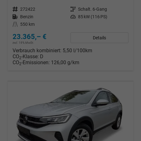
Fahrzeugnr.
272422
Getriebe
Schalt. 6-Gang
Kraftstoff
Benzin
Leistung
85 kW (116 PS)
Kilometerstand
550 km
23.365,– €
Details
incl. 19% MwSt.
Verbrauch kombiniert:
5,50 l/100km
CO
-Klasse:
D
2
CO
-Emissionen:
126,00 g/km
2