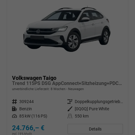
Volkswagen Taigo
Trend 115PS DSG AppConnect+Sitzheizung+PDC+Alu16+LED+DAB+FrontAssist
unverbindliche Lieferzeit:
8 Wochen
Neuwagen
Fahrzeugnr.
309244
Getriebe
Doppelkupplungsgetriebe (DSG)
Kraftstoff
Benzin
Außenfarbe
[0Q0Q] Pure White
Leistung
85 kW (116 PS)
Kilometerstand
550 km
24.766,– €
Details
incl. 19% MwSt.