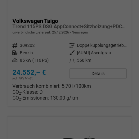
Volkswagen Taigo
Trend 115PS DSG AppConnect+Sitzheizung+PDC+Alu16+LED+DAB+FrontAssist
unverbindliche Lieferzeit:
25.12.2026
Neuwagen
Fahrzeugnr.
309202
Getriebe
Doppelkupplungsgetriebe (DSG)
Kraftstoff
Benzin
Außenfarbe
[6U6U] Ascotgrau
Leistung
85 kW (116 PS)
Kilometerstand
550 km
24.552,– €
Details
incl. 19% MwSt.
Verbrauch kombiniert:
5,70 l/100km
CO
-Klasse:
D
2
CO
-Emissionen:
130,00 g/km
2