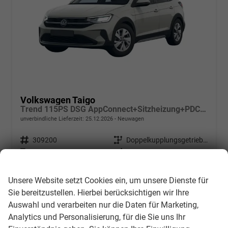
Volkswagen Taigo
Trend 115PS DSG AppConnect+Sitzheizung+PDC+Alu16+LED+DAB+FrontAssist
unverbindliche Lieferzeit:
25.12.2026
Neuwagen
Fahrzeugnr.
309200
Getriebe
Doppelkupplungsgetriebe (DSG)
Kraftstoff
Benzin
Außenfarbe
[6U6U] Ascotgrau
Wir respektieren Ihre Privatsphäre
Leistung
85 kW (116 PS)
Kilometerstand
550 km
Unsere Website setzt Cookies ein, um unsere Dienste für
24.552,– €
Details
Sie bereitzustellen. Hierbei berücksichtigen wir Ihre
incl. 19% MwSt.
Auswahl und verarbeiten nur die Daten für Marketing,
Verbrauch kombiniert:
5,70 l/100km
CO
-Klasse:
D
Analytics und Personalisierung, für die Sie uns Ihr
2
CO
-Emissionen:
130,00 g/km