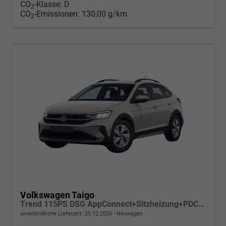
CO
-Klasse:
D
2
CO
-Emissionen:
130,00 g/km
2
Volkswagen Taigo
Trend 115PS DSG AppConnect+Sitzheizung+PDC+Alu16+LED+DAB+FrontAssist
unverbindliche Lieferzeit:
25.12.2026
Neuwagen