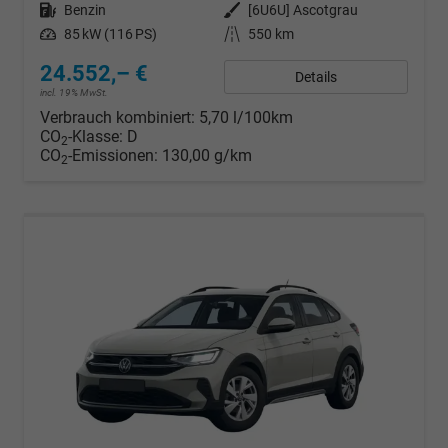
Kraftstoff
Benzin
Außenfarbe
[6U6U] Ascotgrau
Leistung
85 kW (116 PS)
Kilometerstand
550 km
24.552,– €
Details
incl. 19% MwSt.
Verbrauch kombiniert:
5,70 l/100km
CO
-Klasse:
D
2
CO
-Emissionen:
130,00 g/km
2