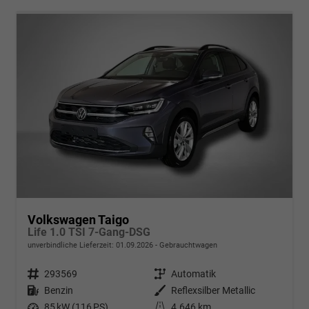
Volkswagen Taigo
Life 1.0 TSI 7-Gang-DSG
unverbindliche Lieferzeit:
01.09.2026
Gebrauchtwagen
Fahrzeugnr.
293569
Getriebe
Automatik
Kraftstoff
Benzin
Außenfarbe
Reflexsilber Metallic
Leistung
85 kW (116 PS)
Kilometerstand
4.646 km