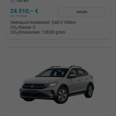
Kilometerstand
550 km
24.510,– €
Details
incl. 19% MwSt.
Verbrauch kombiniert:
5,60 l/100km
CO
-Klasse:
D
2
CO
-Emissionen:
128,00 g/km
2