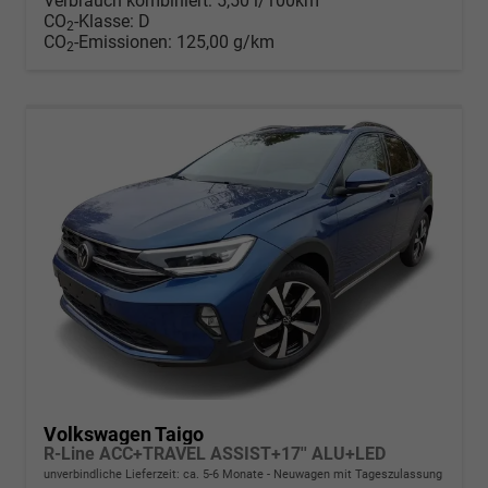
Verbrauch kombiniert:
5,50 l/100km
CO
-Klasse:
D
2
CO
-Emissionen:
125,00 g/km
2
Volkswagen Taigo
R-Line ACC+TRAVEL ASSIST+17'' ALU+LED
unverbindliche Lieferzeit: ca. 5-6 Monate
Neuwagen mit Tageszulassung