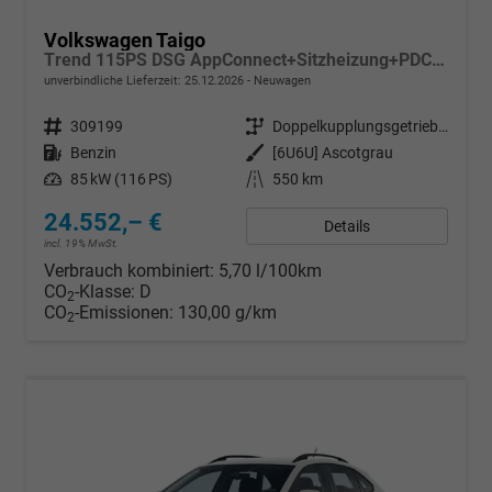
Volkswagen Taigo
Trend 115PS DSG AppConnect+Sitzheizung+PDC+Alu16+LED+DAB+FrontAssist
unverbindliche Lieferzeit:
25.12.2026
Neuwagen
Fahrzeugnr.
309199
Getriebe
Doppelkupplungsgetriebe (DSG)
Kraftstoff
Benzin
Außenfarbe
[6U6U] Ascotgrau
Leistung
85 kW (116 PS)
Kilometerstand
550 km
24.552,– €
Details
incl. 19% MwSt.
Verbrauch kombiniert:
5,70 l/100km
CO
-Klasse:
D
2
CO
-Emissionen:
130,00 g/km
2