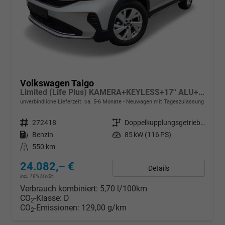
Volkswagen Taigo
Limited (Life Plus) KAMERA+KEYLESS+17'' ALU+LED
unverbindliche Lieferzeit: ca. 5-6 Monate
Neuwagen mit Tageszulassung
Fahrzeugnr.
272418
Getriebe
Doppelkupplungsgetriebe (DSG)
Kraftstoff
Benzin
Leistung
85 kW (116 PS)
Kilometerstand
550 km
24.082,– €
Details
incl. 19% MwSt.
Verbrauch kombiniert:
5,70 l/100km
CO
-Klasse:
D
2
CO
-Emissionen:
129,00 g/km
2