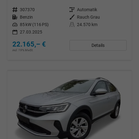
Fahrzeugnr.
307370
Getriebe
Automatik
Kraftstoff
Benzin
Außenfarbe
Rauch Grau
Leistung
85 kW (116 PS)
Kilometerstand
24.570 km
27.03.2025
22.165,– €
Details
incl. 19% MwSt.