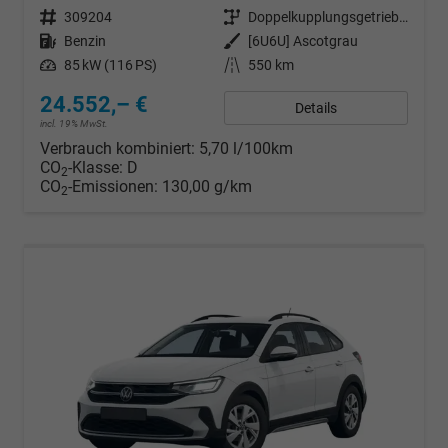
Fahrzeugnr.
309204
Getriebe
Doppelkupplungsgetriebe (DSG)
Kraftstoff
Benzin
Außenfarbe
[6U6U] Ascotgrau
Leistung
85 kW (116 PS)
Kilometerstand
550 km
24.552,– €
Details
incl. 19% MwSt.
Verbrauch kombiniert:
5,70 l/100km
CO
-Klasse:
D
2
CO
-Emissionen:
130,00 g/km
2