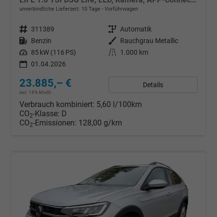
unverbindliche Lieferzeit:
10 Tage
Vorführwagen
Fahrzeugnr.
311389
Getriebe
Automatik
Kraftstoff
Benzin
Außenfarbe
Rauchgrau Metallic
Leistung
85 kW (116 PS)
Kilometerstand
1.000 km
01.04.2026
23.885,– €
Details
incl. 19% MwSt.
Verbrauch kombiniert:
5,60 l/100km
CO
-Klasse:
D
2
CO
-Emissionen:
128,00 g/km
2