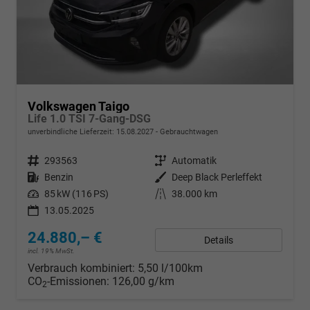
Volkswagen Taigo
Life 1.0 TSI 7-Gang-DSG
unverbindliche Lieferzeit:
15.08.2027
Gebrauchtwagen
Fahrzeugnr.
293563
Getriebe
Automatik
Kraftstoff
Benzin
Außenfarbe
Deep Black Perleffekt
Leistung
85 kW (116 PS)
Kilometerstand
38.000 km
13.05.2025
24.880,– €
Details
incl. 19% MwSt.
Verbrauch kombiniert:
5,50 l/100km
CO
-Emissionen:
126,00 g/km
2