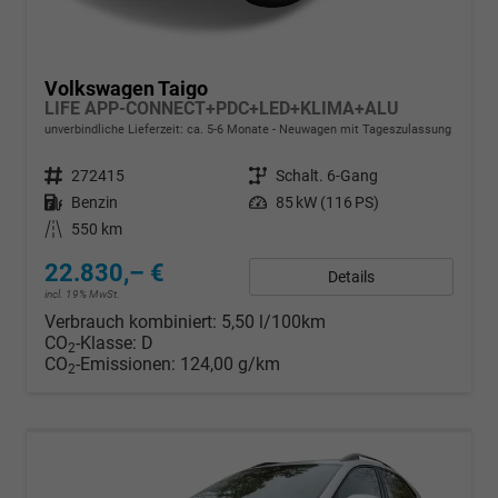
Volkswagen Taigo
LIFE APP-CONNECT+PDC+LED+KLIMA+ALU
unverbindliche Lieferzeit: ca. 5-6 Monate
Neuwagen mit Tageszulassung
Fahrzeugnr.
272415
Getriebe
Schalt. 6-Gang
Kraftstoff
Benzin
Leistung
85 kW (116 PS)
Kilometerstand
550 km
22.830,– €
Details
incl. 19% MwSt.
Verbrauch kombiniert:
5,50 l/100km
CO
-Klasse:
D
2
CO
-Emissionen:
124,00 g/km
2