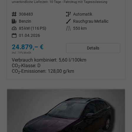
unverbindliche Lieferzeit:
10 Tage
Fahrzeug mit Tageszulassung
Fahrzeugnr.
308483
Getriebe
Automatik
Kraftstoff
Benzin
Außenfarbe
Rauchgrau Metallic
Leistung
85 kW (116 PS)
Kilometerstand
550 km
01.04.2026
24.879,– €
Details
incl. 19% MwSt.
Verbrauch kombiniert:
5,60 l/100km
CO
-Klasse:
D
2
CO
-Emissionen:
128,00 g/km
2