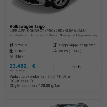
Volkswagen Taigo
LIFE APP-CONNECT+PDC+LED+KLIMA+ALU
unverbindliche Lieferzeit: ca. 5-6 Monate
Neuwagen mit Tageszulassung
Fahrzeugnr.
272416
Getriebe
Doppelkupplungsgetriebe (DSG)
Kraftstoff
Benzin
Leistung
85 kW (116 PS)
Kilometerstand
550 km
23.482,– €
Details
incl. 19% MwSt.
Verbrauch kombiniert:
5,60 l/100km
CO
-Klasse:
D
2
CO
-Emissionen:
128,00 g/km
2