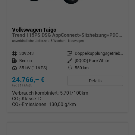
Volkswagen Taigo
Trend 115PS DSG AppConnect+Sitzheizung+PDC+Alu16+LED+DAB+FrontAssist
unverbindliche Lieferzeit:
8 Wochen
Neuwagen
Fahrzeugnr.
309243
Getriebe
Doppelkupplungsgetriebe (DSG)
Kraftstoff
Benzin
Außenfarbe
[0Q0Q] Pure White
Leistung
85 kW (116 PS)
Kilometerstand
550 km
24.766,– €
Details
incl. 19% MwSt.
Verbrauch kombiniert:
5,70 l/100km
CO
-Klasse:
D
2
CO
-Emissionen:
130,00 g/km
2