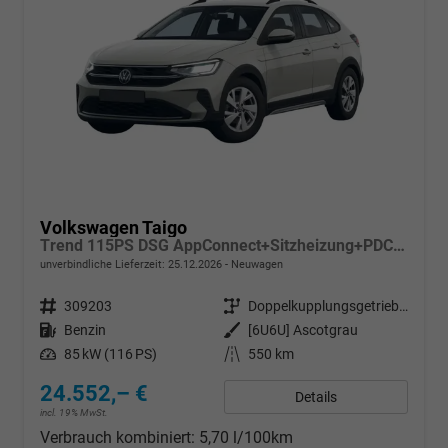
Volkswagen Taigo
Trend 115PS DSG AppConnect+Sitzheizung+PDC+Alu16+LED+DAB+FrontAssist
unverbindliche Lieferzeit:
25.12.2026
Neuwagen
Fahrzeugnr.
309203
Getriebe
Doppelkupplungsgetriebe (DSG)
Kraftstoff
Benzin
Außenfarbe
[6U6U] Ascotgrau
Leistung
85 kW (116 PS)
Kilometerstand
550 km
24.552,– €
Details
incl. 19% MwSt.
Verbrauch kombiniert:
5,70 l/100km