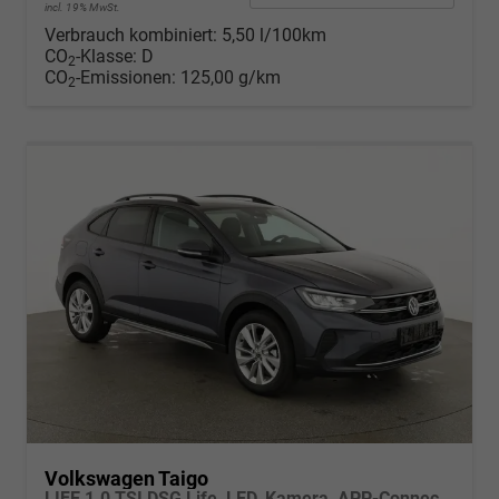
incl. 19% MwSt.
Verbrauch kombiniert:
5,50 l/100km
CO
-Klasse:
D
2
CO
-Emissionen:
125,00 g/km
2
Volkswagen Taigo
LIFE 1.0 TSI DSG Life, LED, Kamera, APP-Connect, Winter, 17-Zoll