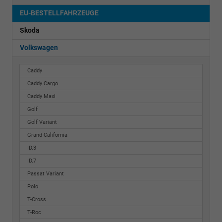
EU-BESTELLFAHRZEUGE
Skoda
Volkswagen
Caddy
Caddy Cargo
Caddy Maxi
Golf
Golf Variant
Grand California
ID.3
ID.7
Passat Variant
Polo
T-Cross
T-Roc