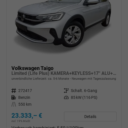
Volkswagen Taigo
Limited (Life Plus) KAMERA+KEYLESS+17'' ALU+LED
unverbindliche Lieferzeit: ca. 5-6 Monate
Neuwagen mit Tageszulassung
Fahrzeugnr.
272417
Getriebe
Schalt. 6-Gang
Kraftstoff
Benzin
Leistung
85 kW (116 PS)
Kilometerstand
550 km
23.333,– €
Details
incl. 19% MwSt.