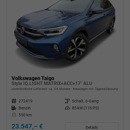
Volkswagen Taigo
Style IQ.LIGHT MATRIX+ACC+17'' ALU
unverbindliche Lieferzeit: ca. 5-6 Monate
Neuwagen mit Tageszulassung
Fahrzeugnr.
272419
Getriebe
Schalt. 6-Gang
Kraftstoff
Benzin
Leistung
85 kW (116 PS)
Kilometerstand
550 km
23.547,– €
Details