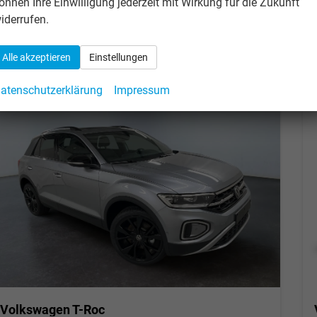
önnen Ihre Einwilligung jederzeit mit Wirkung für die Zukunft
incl. 19% MwSt.
iderrufen.
Verbrauch kombiniert:
6,00 l/100km
CO
-Klasse:
E
2
CO
-Emissionen:
137,00 g/km
2
Alle akzeptieren
Einstellungen
atenschutzerklärung
Impressum
Volkswagen T-Roc