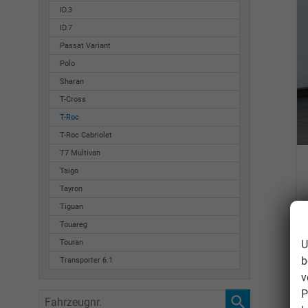
ID.3
ID.7
Passat Variant
Polo
Sharan
T-Cross
T-Roc
T-Roc Cabriolet
T7 Multivan
Taigo
Tayron
Tiguan
Touareg
U
Touran
b
Transporter 6.1
v
P
Fahrzeugnr.