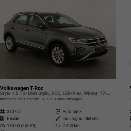
Volkswagen T-Roc
Style 1.5 TSI DSG Style, ACC, LED-Plus, Winter, 17-Zoll
unverbindliche Lieferzeit:
10 Tage
Gebrauchtwagen
Fahrzeugnr.
310787
Getriebe
Automatik
Kraftstoff
Benzin
Außenfarbe
Indiumgrau Metallic
Leistung
110 kW (150 PS)
Kilometerstand
2.400 km