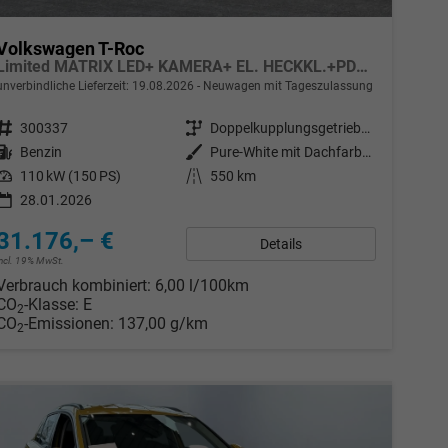
Volkswagen T-Roc
Limited MATRIX LED+ KAMERA+ EL. HECKKL.+PDC+SHZ
unverbindliche Lieferzeit:
19.08.2026
Neuwagen mit Tageszulassung
Fahrzeugnr.
300337
Getriebe
Doppelkupplungsgetriebe (DSG)
Kraftstoff
Benzin
Außenfarbe
Pure-White mit Dachfarbe in Deep Black Perleffekt
Leistung
110 kW (150 PS)
Kilometerstand
550 km
28.01.2026
31.176,– €
Details
incl. 19% MwSt.
Verbrauch kombiniert:
6,00 l/100km
CO
-Klasse:
E
2
CO
-Emissionen:
137,00 g/km
2