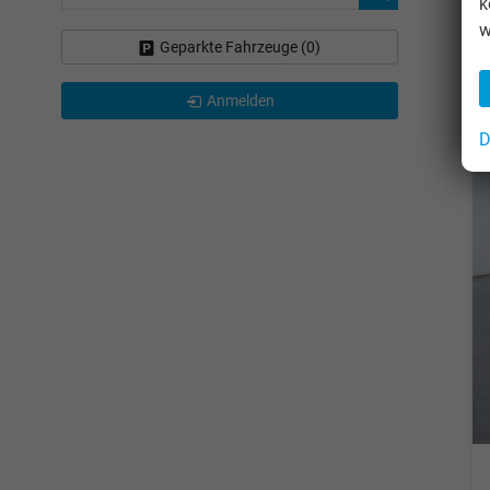
k
w
Geparkte Fahrzeuge (
0
)
Anmelden
D