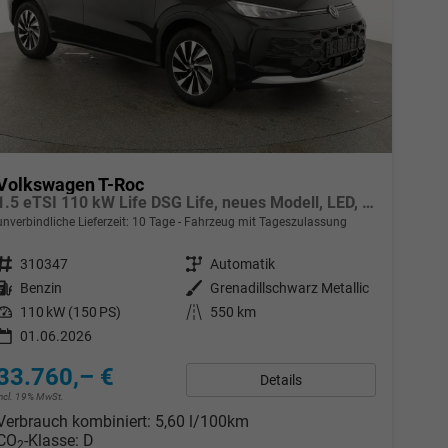
Volkswagen T-Roc
1.5 eTSI 110 kW Life DSG Life, neues Modell, LED, Kamera, Side, Winter, 17-Zoll
unverbindliche Lieferzeit:
10 Tage
Fahrzeug mit Tageszulassung
Fahrzeugnr.
310347
Getriebe
Automatik
Kraftstoff
Benzin
Außenfarbe
Grenadillschwarz Metallic
Leistung
110 kW (150 PS)
Kilometerstand
550 km
01.06.2026
33.760,– €
Details
incl. 19% MwSt.
Verbrauch kombiniert:
5,60 l/100km
CO
-Klasse:
D
2