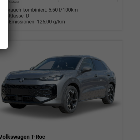
incl. 19% MwSt.
Verbrauch kombiniert:
5,50 l/100km
CO
-Klasse:
D
2
CO
-Emissionen:
126,00 g/km
2
Volkswagen T-Roc