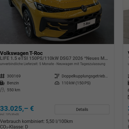
Volkswagen T-Roc
LIFE 1.5 eTSI 150PS/110kW DSG7 2026 *Neues Modell*
unverbindliche Lieferzeit:
5 Monate
Neuwagen mit Tageszulassung
Fahrzeugnr.
300169
Getriebe
Doppelkupplungsgetriebe (DSG)
Kraftstoff
Benzin
Leistung
110 kW (150 PS)
Kilometerstand
550 km
33.025,– €
Details
incl. 19% MwSt.
Verbrauch kombiniert:
5,50 l/100km
CO
-Klasse:
D
2