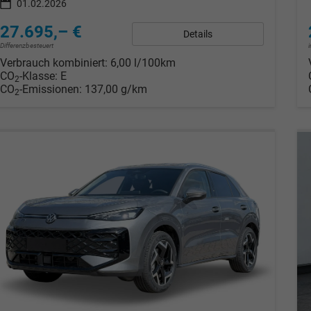
01.02.2026
27.695,– €
Details
Differenzbesteuert
Verbrauch kombiniert:
6,00 l/100km
CO
-Klasse:
E
2
CO
-Emissionen:
137,00 g/km
2