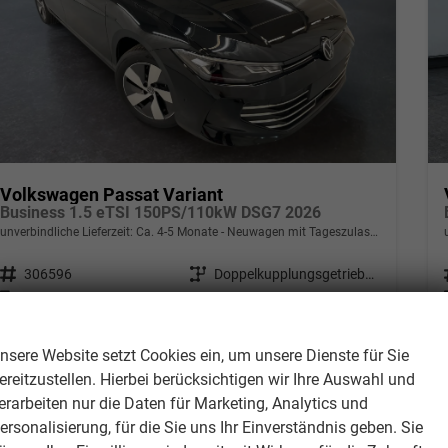
Volkswagen Passat Variant
Business 1.5 eTSI 150PS/110kW DSG7 2026
unverbindliche Lieferzeit: Ca. 4-5 Monate
Neuwagen mit Tageszulassung
Fahrzeugnr.
306596
Getriebe
Doppelkupplungsgetriebe (DSG)
Kraftstoff
Benzin
Leistung
110 kW (150 PS)
Wir respektieren Ihre Privatsphäre
Kilometerstand
550 km
nsere Website setzt Cookies ein, um unsere Dienste für Sie
ereitzustellen. Hierbei berücksichtigen wir Ihre Auswahl und
37.493,– €
Details
erarbeiten nur die Daten für Marketing, Analytics und
incl. 19% MwSt.
ersonalisierung, für die Sie uns Ihr Einverständnis geben. Sie
Verbrauch kombiniert:
5,30 l/100km