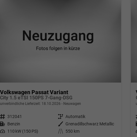
Volkswagen Passat Variant
City 1.5 eTSI 150PS 7-Gang-DSG
unverbindliche Lieferzeit:
18.10.2026
Neuwagen
Fahrzeugnr.
312041
Getriebe
Automatik
Kraftstoff
Benzin
Außenfarbe
Grenadillschwarz Metallic
Leistung
110 kW (150 PS)
Kilometerstand
550 km