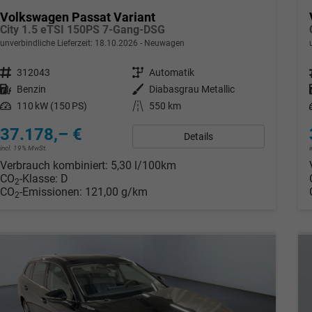
Volkswagen Passat Variant
City 1.5 eTSI 150PS 7-Gang-DSG
unverbindliche Lieferzeit:
18.10.2026
Neuwagen
Fahrzeugnr.
312043
Getriebe
Automatik
Kraftstoff
Benzin
Außenfarbe
Diabasgrau Metallic
Leistung
110 kW (150 PS)
Kilometerstand
550 km
37.178,– €
Details
incl. 19% MwSt.
Verbrauch kombiniert:
5,30 l/100km
CO
-Klasse:
D
2
CO
-Emissionen:
121,00 g/km
2