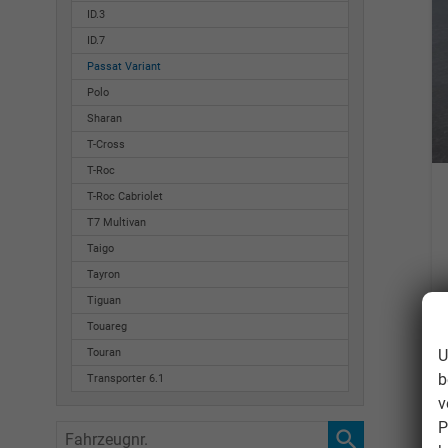
ID.3
ID.7
Passat Variant
Polo
Sharan
T-Cross
T-Roc
T-Roc Cabriolet
T7 Multivan
Taigo
Tayron
Tiguan
Touareg
U
Touran
b
Transporter 6.1
v
P
Fahrzeugnr.