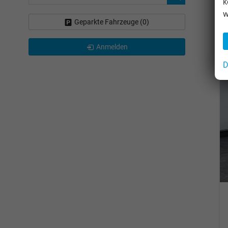
k
w
Geparkte Fahrzeuge (
0
)
Anmelden
D