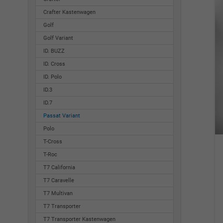
Crafter Kastenwagen
Golf
Golf Variant
ID. BUZZ
ID. Cross
ID. Polo
ID.3
ID.7
Passat Variant
Polo
T-Cross
T-Roc
T7 California
T7 Caravelle
T7 Multivan
T7 Transporter
T7 Transporter Kastenwagen