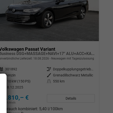
Volkswagen Passat Variant
Business DSG+MASSAGE+NAVI+17" ALU+ACC+KAMERA+LED
unverbindliche Lieferzeit:
18.08.2026
Neuwagen mit Tageszulassung
Fahrzeugnr.
301892
Getriebe
Doppelkupplungsgetriebe (DSG)
Kraftstoff
Benzin
Außenfarbe
Grenadillschwarz Metallic
Leistung
110 kW (150 PS)
Kilometerstand
550 km
18.12.2025
37.810,– €
Details
incl. 19% MwSt.
Verbrauch kombiniert:
5,40 l/100km