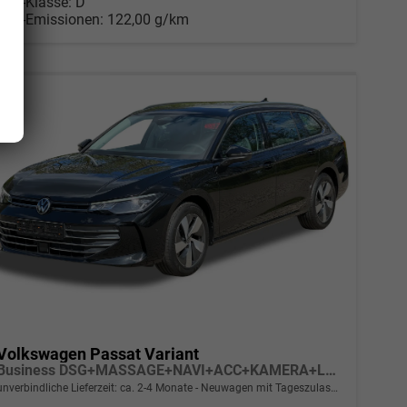
CO
-Klasse:
D
2
CO
-Emissionen:
122,00 g/km
2
Volkswagen Passat Variant
Business DSG+MASSAGE+NAVI+ACC+KAMERA+LED
unverbindliche Lieferzeit: ca. 2-4 Monate
Neuwagen mit Tageszulassung