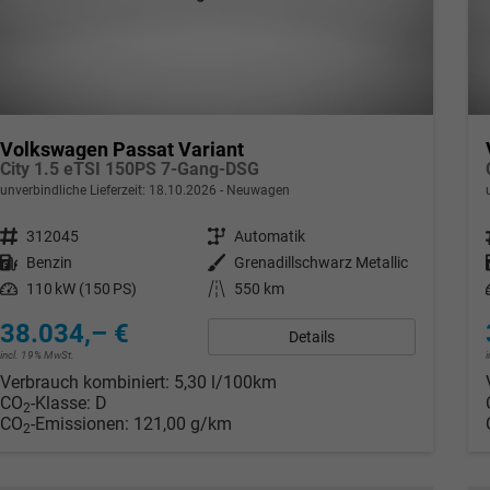
Volkswagen Passat Variant
City 1.5 eTSI 150PS 7-Gang-DSG
unverbindliche Lieferzeit:
18.10.2026
Neuwagen
Fahrzeugnr.
312045
Getriebe
Automatik
Kraftstoff
Benzin
Außenfarbe
Grenadillschwarz Metallic
Leistung
110 kW (150 PS)
Kilometerstand
550 km
38.034,– €
Details
incl. 19% MwSt.
Verbrauch kombiniert:
5,30 l/100km
CO
-Klasse:
D
2
CO
-Emissionen:
121,00 g/km
2