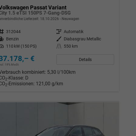
Volkswagen Passat Variant
City 1.5 eTSI 150PS 7-Gang-DSG
unverbindliche Lieferzeit:
18.10.2026
Neuwagen
Fahrzeugnr.
312044
Getriebe
Automatik
Kraftstoff
Benzin
Außenfarbe
Diabasgrau Metallic
Leistung
110 kW (150 PS)
Kilometerstand
550 km
37.178,– €
Details
incl. 19% MwSt.
Verbrauch kombiniert:
5,30 l/100km
CO
-Klasse:
D
2
CO
-Emissionen:
121,00 g/km
2