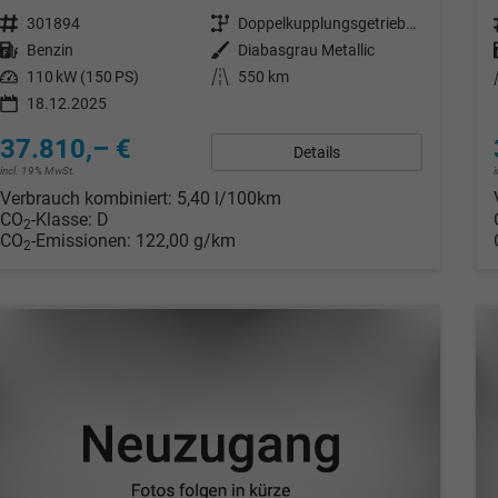
Fahrzeugnr.
301894
Getriebe
Doppelkupplungsgetriebe (DSG)
Kraftstoff
Benzin
Außenfarbe
Diabasgrau Metallic
Leistung
110 kW (150 PS)
Kilometerstand
550 km
18.12.2025
37.810,– €
Details
incl. 19% MwSt.
Verbrauch kombiniert:
5,40 l/100km
CO
-Klasse:
D
2
CO
-Emissionen:
122,00 g/km
2