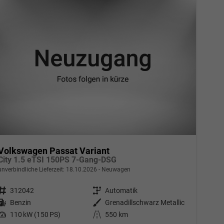
Volkswagen Passat Variant
City 1.5 eTSI 150PS 7-Gang-DSG
unverbindliche Lieferzeit:
18.10.2026
Neuwagen
Fahrzeugnr.
312042
Getriebe
Automatik
Kraftstoff
Benzin
Außenfarbe
Grenadillschwarz Metallic
Leistung
110 kW (150 PS)
Kilometerstand
550 km