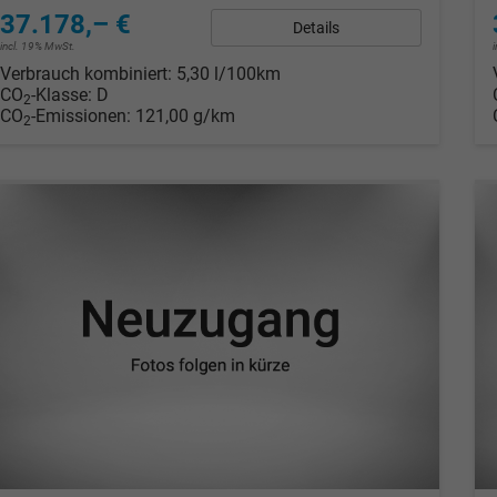
37.178,– €
Details
incl. 19% MwSt.
Verbrauch kombiniert:
5,30 l/100km
CO
-Klasse:
D
2
CO
-Emissionen:
121,00 g/km
2