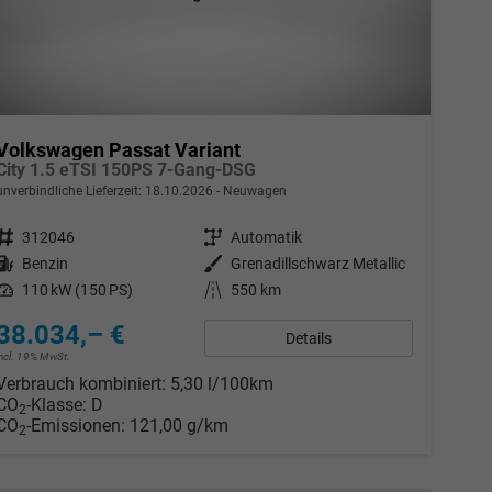
Volkswagen Passat Variant
City 1.5 eTSI 150PS 7-Gang-DSG
unverbindliche Lieferzeit:
18.10.2026
Neuwagen
Fahrzeugnr.
312046
Getriebe
Automatik
Kraftstoff
Benzin
Außenfarbe
Grenadillschwarz Metallic
Leistung
110 kW (150 PS)
Kilometerstand
550 km
38.034,– €
Details
incl. 19% MwSt.
Verbrauch kombiniert:
5,30 l/100km
CO
-Klasse:
D
2
CO
-Emissionen:
121,00 g/km
2