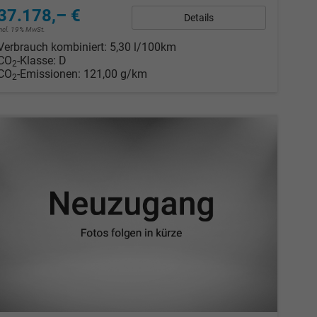
37.178,– €
Details
incl. 19% MwSt.
Verbrauch kombiniert:
5,30 l/100km
CO
-Klasse:
D
2
CO
-Emissionen:
121,00 g/km
2