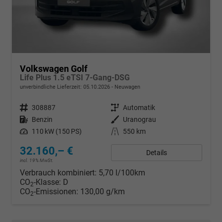
Volkswagen Golf
Life Plus 1.5 eTSI 7-Gang-DSG
unverbindliche Lieferzeit:
05.10.2026
Neuwagen
Fahrzeugnr.
308887
Getriebe
Automatik
Kraftstoff
Benzin
Außenfarbe
Uranograu
Leistung
110 kW (150 PS)
Kilometerstand
550 km
32.160,– €
Details
incl. 19% MwSt.
Verbrauch kombiniert:
5,70 l/100km
CO
-Klasse:
D
2
CO
-Emissionen:
130,00 g/km
2