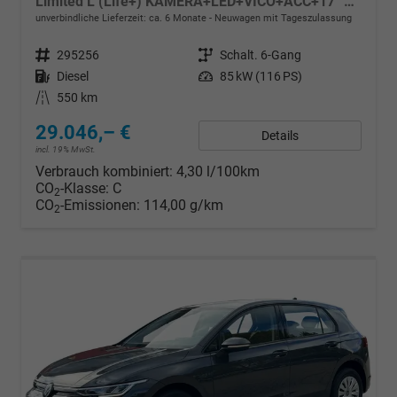
Limited L (Life+) KAMERA+LED+VICO+ACC+17'' ALU
unverbindliche Lieferzeit: ca. 6 Monate
Neuwagen mit Tageszulassung
Fahrzeugnr.
295256
Getriebe
Schalt. 6-Gang
Kraftstoff
Diesel
Leistung
85 kW (116 PS)
Kilometerstand
550 km
29.046,– €
Details
incl. 19% MwSt.
Verbrauch kombiniert:
4,30 l/100km
CO
-Klasse:
C
2
CO
-Emissionen:
114,00 g/km
2