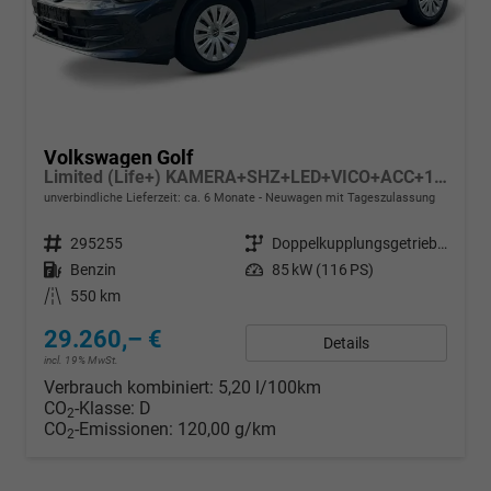
Volkswagen Golf
Limited (Life+) KAMERA+SHZ+LED+VICO+ACC+17'' ALU
unverbindliche Lieferzeit: ca. 6 Monate
Neuwagen mit Tageszulassung
Fahrzeugnr.
295255
Getriebe
Doppelkupplungsgetriebe (DSG)
Kraftstoff
Benzin
Leistung
85 kW (116 PS)
Kilometerstand
550 km
29.260,– €
Details
incl. 19% MwSt.
Verbrauch kombiniert:
5,20 l/100km
CO
-Klasse:
D
2
CO
-Emissionen:
120,00 g/km
2