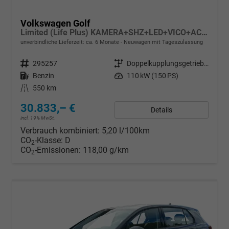
Volkswagen Golf
Limited (Life Plus) KAMERA+SHZ+LED+VICO+ACC+17'' ALU
unverbindliche Lieferzeit: ca. 6 Monate
Neuwagen mit Tageszulassung
Fahrzeugnr.
295257
Getriebe
Doppelkupplungsgetriebe (DSG)
Kraftstoff
Benzin
Leistung
110 kW (150 PS)
Kilometerstand
550 km
30.833,– €
Details
incl. 19% MwSt.
Verbrauch kombiniert:
5,20 l/100km
CO
-Klasse:
D
2
CO
-Emissionen:
118,00 g/km
2