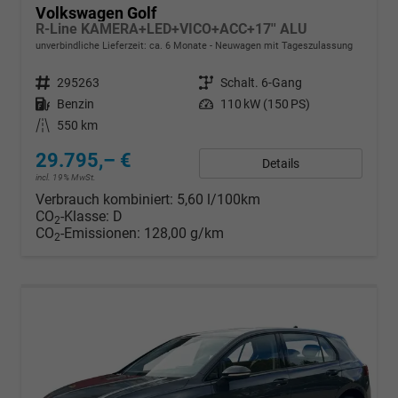
Volkswagen Golf
R-Line KAMERA+LED+VICO+ACC+17'' ALU
unverbindliche Lieferzeit: ca. 6 Monate
Neuwagen mit Tageszulassung
Fahrzeugnr.
295263
Getriebe
Schalt. 6-Gang
Kraftstoff
Benzin
Leistung
110 kW (150 PS)
Kilometerstand
550 km
29.795,– €
Details
incl. 19% MwSt.
Verbrauch kombiniert:
5,60 l/100km
CO
-Klasse:
D
2
CO
-Emissionen:
128,00 g/km
2