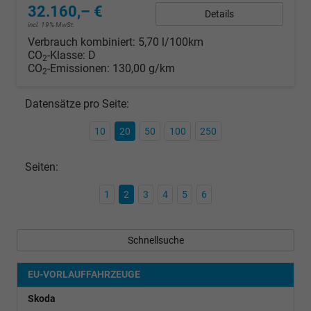
32.160,– €
Details
incl. 19% MwSt.
Verbrauch kombiniert:
5,70 l/100km
CO
-Klasse:
D
2
CO
-Emissionen:
130,00 g/km
2
Datensätze pro Seite:
10
20
50
100
250
Seiten:
1
2
3
4
5
6
Schnellsuche
EU-VORLAUFFAHRZEUGE
Skoda