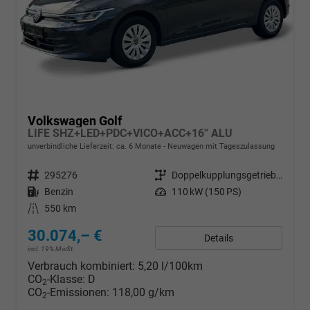
Volkswagen Golf
LIFE SHZ+LED+PDC+VICO+ACC+16'' ALU
unverbindliche Lieferzeit: ca. 6 Monate
Neuwagen mit Tageszulassung
Fahrzeugnr.
295276
Getriebe
Doppelkupplungsgetriebe (DSG)
Kraftstoff
Benzin
Leistung
110 kW (150 PS)
Kilometerstand
550 km
30.074,– €
Details
incl. 19% MwSt.
Verbrauch kombiniert:
5,20 l/100km
CO
-Klasse:
D
2
CO
-Emissionen:
118,00 g/km
2