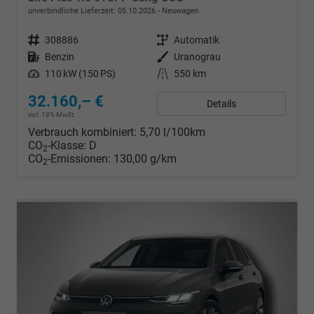
unverbindliche Lieferzeit:
05.10.2026
Neuwagen
Fahrzeugnr.
308886
Getriebe
Automatik
Kraftstoff
Benzin
Außenfarbe
Uranograu
Leistung
110 kW (150 PS)
Kilometerstand
550 km
32.160,– €
Details
incl. 19% MwSt.
Verbrauch kombiniert:
5,70 l/100km
CO
-Klasse:
D
2
CO
-Emissionen:
130,00 g/km
2