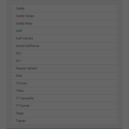
Caddy
Caddy Cargo
Caddy Maxi
Golf
Golf Variant
Grand California
ID.3
ID.7
Passat Variant
Polo
T-Cross
T-Roc
T7 Caravelle
T7 Kombi
Taigo
Tiguan