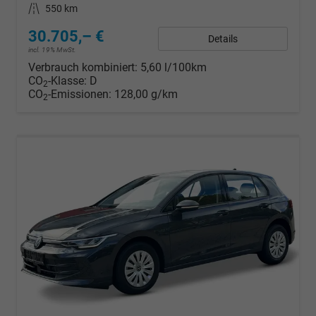
Kilometerstand
550 km
30.705,– €
Details
incl. 19% MwSt.
Verbrauch kombiniert:
5,60 l/100km
CO
-Klasse:
D
2
CO
-Emissionen:
128,00 g/km
2