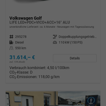
Volkswagen Golf
LIFE LED+PDC+VICO+ACC+16'' ALU
unverbindliche Lieferzeit: ca. 6 Monate
Neuwagen mit Tageszulassung
Fahrzeugnr.
295278
Getriebe
Doppelkupplungsgetriebe (DSG)
Kraftstoff
Diesel
Leistung
110 kW (150 PS)
Kilometerstand
550 km
31.614,– €
Details
incl. 19% MwSt.
Verbrauch kombiniert:
4,50 l/100km
CO
-Klasse:
D
2
CO
-Emissionen:
118,00 g/km
2