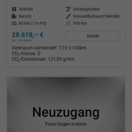
Fahrzeugnr.
308048
Getriebe
Schaltgetriebe
Kraftstoff
Benzin
Außenfarbe
Grenadillschwarz Metallic
Leistung
85 kW (116 PS)
Kilometerstand
550 km
28.618,– €
Details
incl. 19% MwSt.
Verbrauch kombiniert:
7,10 l/100km
CO
-Klasse:
D
2
CO
-Emissionen:
121,00 g/km
2