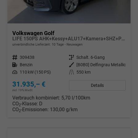
Volkswagen Golf
LIFE 150PS AHK+Kessy+ALU17+Kamera+SHZ+Parklenk+Alarm
unverbindliche Lieferzeit:
10 Tage
Neuwagen
Fahrzeugnr.
309438
Getriebe
Schalt. 6-Gang
Kraftstoff
Benzin
Außenfarbe
[B0B0] Delfingrau Metallic
Leistung
110 kW (150 PS)
Kilometerstand
550 km
31.935,– €
Details
incl. 19% MwSt.
Verbrauch kombiniert:
5,70 l/100km
CO
-Klasse:
D
2
CO
-Emissionen:
130,00 g/km
2