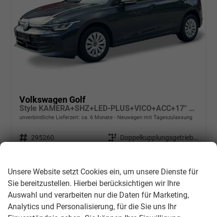
Volkswagen Golf
Style KAMERA+SHZ+LED-PLUS+VICO+ACC+17'' ALU
unverbindliche Lieferzeit: ca. 6 Monate
Neuwagen mit Tageszulassung
Fahrzeugnr.
295260
Getriebe
Doppelkupplungsgetriebe (DSG)
Kraftstoff
Benzin
Leistung
85 kW (116 PS)
Wir respektieren Ihre Privatsphäre
Kilometerstand
550 km
Unsere Website setzt Cookies ein, um unsere Dienste für
31.079,– €
Details
Sie bereitzustellen. Hierbei berücksichtigen wir Ihre
incl. 19% MwSt.
Auswahl und verarbeiten nur die Daten für Marketing,
Verbrauch kombiniert:
5,30 l/100km
Analytics und Personalisierung, für die Sie uns Ihr
CO
-Klasse:
D
2