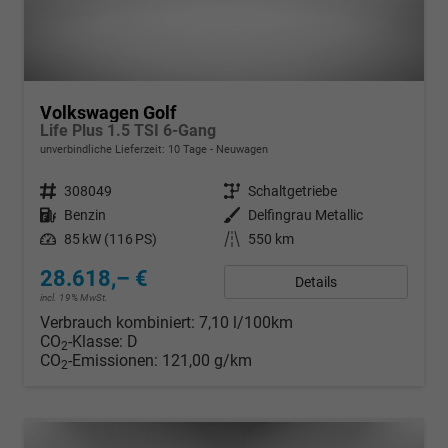
Volkswagen Golf
Life Plus 1.5 TSI 6-Gang
unverbindliche Lieferzeit:
10 Tage
Neuwagen
Fahrzeugnr.
308049
Getriebe
Schaltgetriebe
Kraftstoff
Benzin
Außenfarbe
Delfingrau Metallic
Leistung
85 kW (116 PS)
Kilometerstand
550 km
28.618,– €
Details
incl. 19% MwSt.
Verbrauch kombiniert:
7,10 l/100km
CO
-Klasse:
D
2
CO
-Emissionen:
121,00 g/km
2