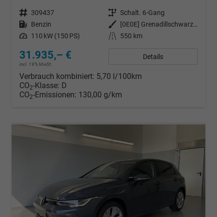
Fahrzeugnr.
309437
Getriebe
Schalt. 6-Gang
Kraftstoff
Benzin
Außenfarbe
[0E0E] Grenadillschwarz Metallic
Leistung
110 kW (150 PS)
Kilometerstand
550 km
31.935,– €
Details
incl. 19% MwSt.
Verbrauch kombiniert:
5,70 l/100km
CO
-Klasse:
D
2
CO
-Emissionen:
130,00 g/km
2