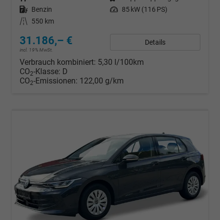
Kraftstoff
Benzin
Leistung
85 kW (116 PS)
Kilometerstand
550 km
31.186,– €
Details
incl. 19% MwSt.
Verbrauch kombiniert:
5,30 l/100km
CO
-Klasse:
D
2
CO
-Emissionen:
122,00 g/km
2