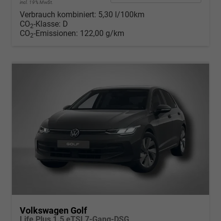
incl. 19% MwSt.
Verbrauch kombiniert:
5,30 l/100km
CO
-Klasse:
D
2
CO
-Emissionen:
122,00 g/km
2
Volkswagen Golf
Life Plus 1.5 eTSI 7-Gang-DSG