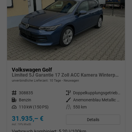
Volkswagen Golf
Limited 5J Garantie 17 Zoll ACC Kamera Winterpaket
unverbindliche Lieferzeit:
10 Tage
Neuwagen
Fahrzeugnr.
308835
Getriebe
Doppelkupplungsgetriebe (DSG)
Kraftstoff
Benzin
Außenfarbe
Anemonenblau Metallic 5R5R
Leistung
110 kW (150 PS)
Kilometerstand
550 km
31.935,– €
Details
incl. 19% MwSt.
Verbrauch kombiniert:
5,20 l/100km