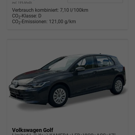
incl. 19% MwSt.
Verbrauch kombiniert:
7,10 l/100km
CO
-Klasse:
D
2
CO
-Emissionen:
121,00 g/km
2
Volkswagen Golf