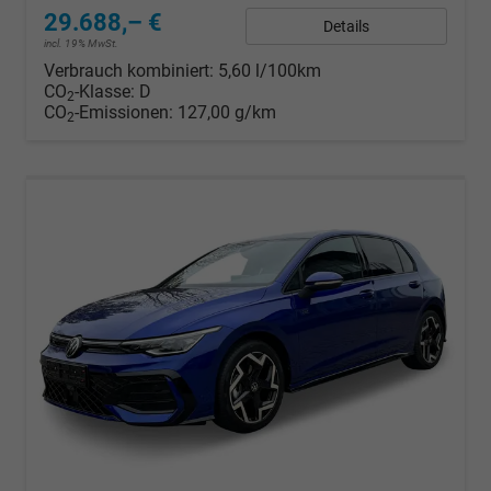
29.688,– €
Details
incl. 19% MwSt.
Verbrauch kombiniert:
5,60 l/100km
CO
-Klasse:
D
2
CO
-Emissionen:
127,00 g/km
2