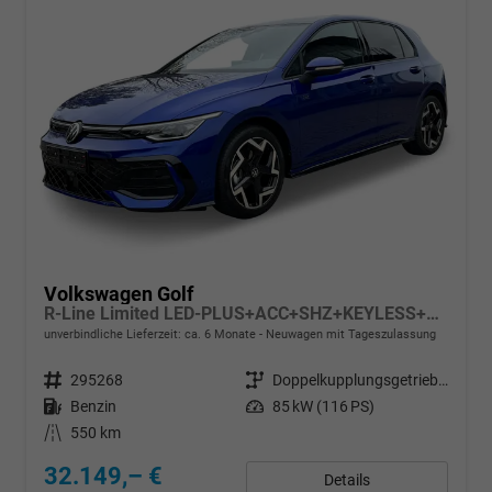
Volkswagen Golf
R-Line Limited LED-PLUS+ACC+SHZ+KEYLESS+KAMERA
unverbindliche Lieferzeit: ca. 6 Monate
Neuwagen mit Tageszulassung
Fahrzeugnr.
295268
Getriebe
Doppelkupplungsgetriebe (DSG)
Kraftstoff
Benzin
Leistung
85 kW (116 PS)
Kilometerstand
550 km
32.149,– €
Details