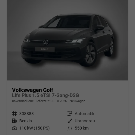
Volkswagen Golf
Life Plus 1.5 eTSI 7-Gang-DSG
unverbindliche Lieferzeit:
05.10.2026
Neuwagen
Fahrzeugnr.
308888
Getriebe
Automatik
Kraftstoff
Benzin
Außenfarbe
Uranograu
Leistung
110 kW (150 PS)
Kilometerstand
550 km