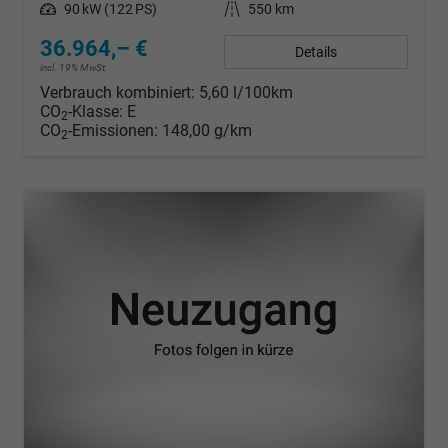
Leistung
90 kW (122 PS)
Kilometerstand
550 km
36.964,– €
Details
incl. 19% MwSt.
Verbrauch kombiniert:
5,60 l/100km
CO
-Klasse:
E
2
CO
-Emissionen:
148,00 g/km
2