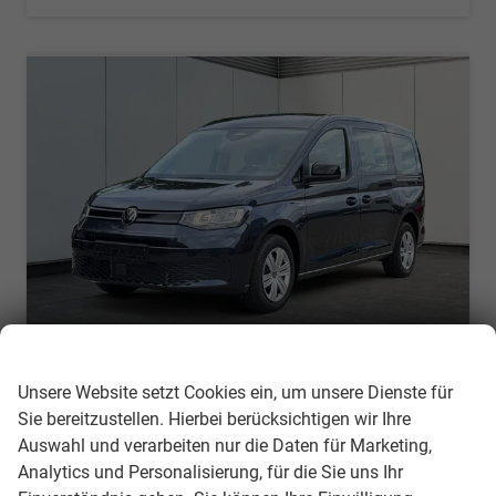
Wir respektieren Ihre Privatsphäre
Volkswagen Caddy Maxi
Unsere Website setzt Cookies ein, um unsere Dienste für
KAMERA+APP+PDC+ACC+LANE ASSIST
Sie bereitzustellen. Hierbei berücksichtigen wir Ihre
unverbindliche Lieferzeit:
19.08.2026
Neuwagen mit Tageszulassung
Auswahl und verarbeiten nur die Daten für Marketing,
Analytics und Personalisierung, für die Sie uns Ihr
Fahrzeugnr.
311132
Getriebe
Schalt. 6-Gang