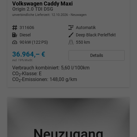
Volkswagen Caddy Maxi
Origin 2.0 TDI DSG
unverbindliche Lieferzeit:
12.10.2026
Neuwagen
Fahrzeugnr.
311606
Getriebe
Automatik
Kraftstoff
Diesel
Außenfarbe
Deep Black Perleffekt
Leistung
90 kW (122 PS)
Kilometerstand
550 km
36.964,– €
Details
incl. 19% MwSt.
Verbrauch kombiniert:
5,60 l/100km
CO
-Klasse:
E
2
CO
-Emissionen:
148,00 g/km
2