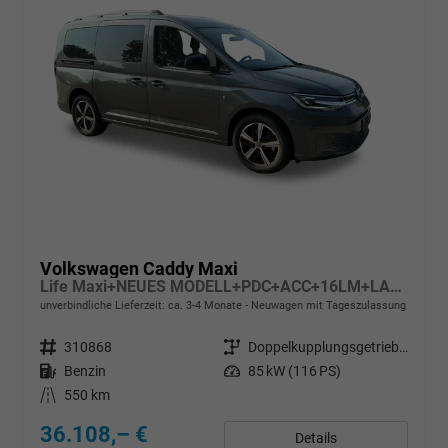
Volkswagen Caddy Maxi
Life Maxi+NEUES MODELL+PDC+ACC+16LM+LANE ASSIST
unverbindliche Lieferzeit: ca. 3-4 Monate
Neuwagen mit Tageszulassung
Fahrzeugnr.
310868
Getriebe
Doppelkupplungsgetriebe (DSG)
Kraftstoff
Benzin
Leistung
85 kW (116 PS)
Kilometerstand
550 km
36.108,– €
Details