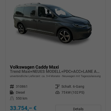
Volkswagen Caddy Maxi
Trend Maxi+NEUES MODELL+PDC+ACC+LANE ASSIST
unverbindliche Lieferzeit: ca. 3-4 Monate
Neuwagen mit Tageszulassung
Fahrzeugnr.
310861
Getriebe
Schalt. 6-Gang
Kraftstoff
Diesel
Leistung
75 kW (102 PS)
Kilometerstand
550 km
33.754,– €
Details