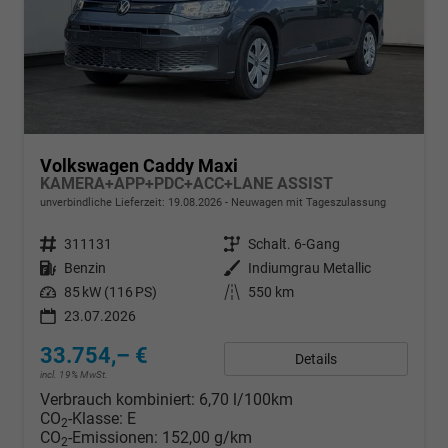
Volkswagen Caddy Maxi
KAMERA+APP+PDC+ACC+LANE ASSIST
unverbindliche Lieferzeit:
19.08.2026
Neuwagen mit Tageszulassung
Fahrzeugnr.
311131
Getriebe
Schalt. 6-Gang
Kraftstoff
Benzin
Außenfarbe
Indiumgrau Metallic
Leistung
85 kW (116 PS)
Kilometerstand
550 km
23.07.2026
33.754,– €
Details
incl. 19% MwSt.
Verbrauch kombiniert:
6,70 l/100km
CO
-Klasse:
E
2
CO
-Emissionen:
152,00 g/km
2