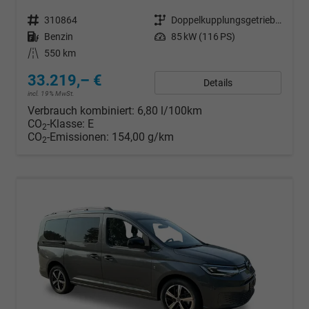
Fahrzeugnr.
310864
Getriebe
Doppelkupplungsgetriebe (DSG)
Kraftstoff
Benzin
Leistung
85 kW (116 PS)
Kilometerstand
550 km
33.219,– €
Details
incl. 19% MwSt.
Verbrauch kombiniert:
6,80 l/100km
CO
-Klasse:
E
2
CO
-Emissionen:
154,00 g/km
2