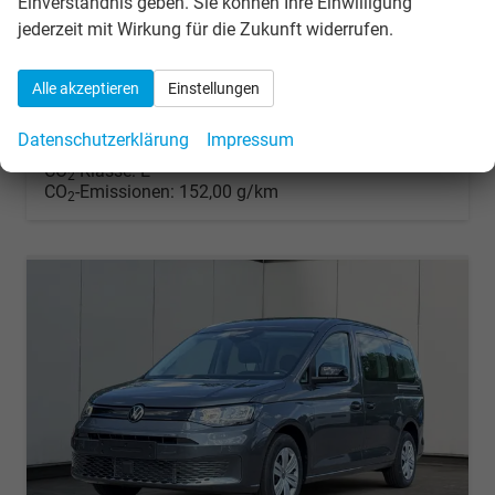
Einverständnis geben. Sie können Ihre Einwilligung
Kraftstoff
Benzin
Außenfarbe
Starlight Blue Metallic
jederzeit mit Wirkung für die Zukunft widerrufen.
Leistung
85 kW (116 PS)
Kilometerstand
550 km
23.07.2026
Alle akzeptieren
Einstellungen
33.754,– €
Details
incl. 19% MwSt.
Datenschutzerklärung
Impressum
Verbrauch kombiniert:
6,70 l/100km
CO
-Klasse:
E
2
CO
-Emissionen:
152,00 g/km
2