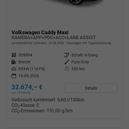
Volkswagen Caddy Maxi
KAMERA+APP+PDC+ACC+LANE ASSIST
unverbindliche Lieferzeit:
23.08.2026
Neuwagen mit Tageszulassung
Fahrzeugnr.
309884
Getriebe
Schalt. 6-Gang
Kraftstoff
Benzin
Außenfarbe
Pure Grey
Leistung
85 kW (116 PS)
Kilometerstand
550 km
10.06.2026
32.674,– €
Details
incl. 19% MwSt.
Verbrauch kombiniert:
6,60 l/100km
CO
-Klasse:
E
2
CO
-Emissionen:
151,00 g/km
2