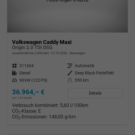
Volkswagen Caddy Maxi
Origin 2.0 TDI DSG
unverbindliche Lieferzeit:
12.10.2026
Neuwagen
Fahrzeugnr.
311604
Getriebe
Automatik
Kraftstoff
Diesel
Außenfarbe
Deep Black Perleffekt
Leistung
90 kW (122 PS)
Kilometerstand
550 km
36.964,– €
Details
incl. 19% MwSt.
Verbrauch kombiniert:
5,60 l/100km
CO
-Klasse:
E
2
CO
-Emissionen:
148,00 g/km
2