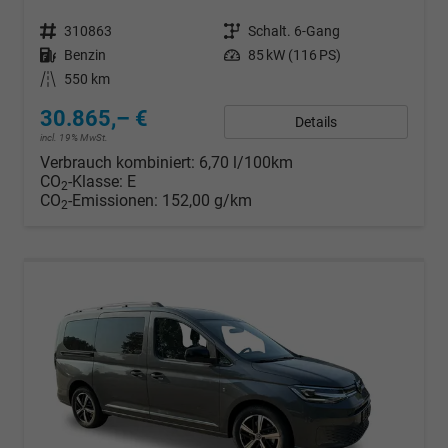
Fahrzeugnr.
310863
Getriebe
Schalt. 6-Gang
Kraftstoff
Benzin
Leistung
85 kW (116 PS)
Kilometerstand
550 km
30.865,– €
Details
incl. 19% MwSt.
Verbrauch kombiniert:
6,70 l/100km
CO
-Klasse:
E
2
CO
-Emissionen:
152,00 g/km
2