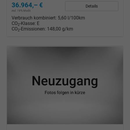
36.964,– €
Details
incl. 19% MwSt.
Verbrauch kombiniert:
5,60 l/100km
CO
-Klasse:
E
2
CO
-Emissionen:
148,00 g/km
2