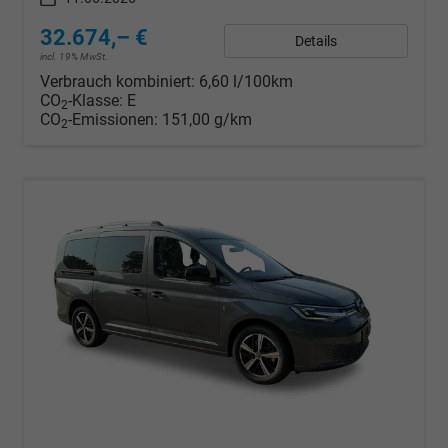
32.674,– €
Details
incl. 19% MwSt.
Verbrauch kombiniert:
6,60 l/100km
CO
-Klasse:
E
2
CO
-Emissionen:
151,00 g/km
2