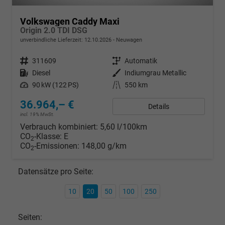
Volkswagen Caddy Maxi
Origin 2.0 TDI DSG
unverbindliche Lieferzeit:
12.10.2026
Neuwagen
Fahrzeugnr.
311609
Getriebe
Automatik
Kraftstoff
Diesel
Außenfarbe
Indiumgrau Metallic
Leistung
90 kW (122 PS)
Kilometerstand
550 km
36.964,– €
Details
incl. 19% MwSt.
Verbrauch kombiniert:
5,60 l/100km
CO
-Klasse:
E
2
CO
-Emissionen:
148,00 g/km
2
Datensätze pro Seite:
10
20
50
100
250
Seiten: