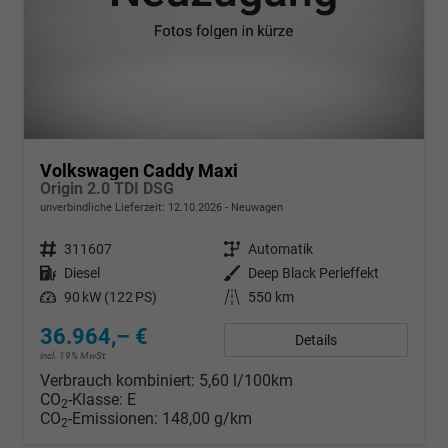
Volkswagen Caddy Maxi
Origin 2.0 TDI DSG
unverbindliche Lieferzeit:
12.10.2026
Neuwagen
Fahrzeugnr.
311607
Getriebe
Automatik
Kraftstoff
Diesel
Außenfarbe
Deep Black Perleffekt
Leistung
90 kW (122 PS)
Kilometerstand
550 km
36.964,– €
Details
incl. 19% MwSt.
Verbrauch kombiniert:
5,60 l/100km
CO
-Klasse:
E
2
CO
-Emissionen:
148,00 g/km
2