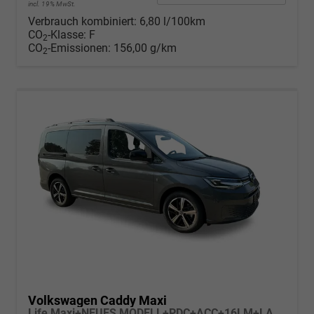
incl. 19% MwSt.
Verbrauch kombiniert:
6,80 l/100km
CO
-Klasse:
F
2
CO
-Emissionen:
156,00 g/km
2
Volkswagen Caddy Maxi
Life Maxi+NEUES MODELL+PDC+ACC+16LM+LANE ASSIST