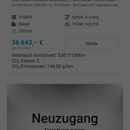
unverbindliche Lieferzeit: ca. 3-4 Monate
Neuwagen mit Tageszulassung
Fahrzeugnr.
310865
Getriebe
Schalt. 6-Gang
Kraftstoff
Diesel
Leistung
75 kW (102 PS)
Kilometerstand
550 km
36.643,– €
Details
incl. 19% MwSt.
Verbrauch kombiniert:
5,60 l/100km
CO
-Klasse:
E
2
CO
-Emissionen:
146,00 g/km
2