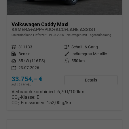
Volkswagen Caddy Maxi
KAMERA+APP+PDC+ACC+LANE ASSIST
unverbindliche Lieferzeit:
19.08.2026
Neuwagen mit Tageszulassung
Fahrzeugnr.
311133
Getriebe
Schalt. 6-Gang
Kraftstoff
Benzin
Außenfarbe
Indiumgrau Metallic
Leistung
85 kW (116 PS)
Kilometerstand
550 km
23.07.2026
33.754,– €
Details
incl. 19% MwSt.
Verbrauch kombiniert:
6,70 l/100km
CO
-Klasse:
E
2
CO
-Emissionen:
152,00 g/km
2