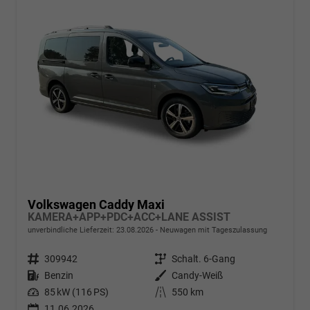
Volkswagen Caddy Maxi
KAMERA+APP+PDC+ACC+LANE ASSIST
unverbindliche Lieferzeit:
23.08.2026
Neuwagen mit Tageszulassung
Fahrzeugnr.
309942
Getriebe
Schalt. 6-Gang
Kraftstoff
Benzin
Außenfarbe
Candy-Weiß
Leistung
85 kW (116 PS)
Kilometerstand
550 km
11.06.2026