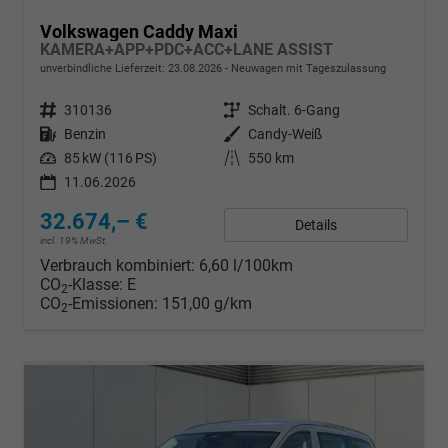
Volkswagen Caddy Maxi
KAMERA+APP+PDC+ACC+LANE ASSIST
unverbindliche Lieferzeit:
23.08.2026
Neuwagen mit Tageszulassung
Fahrzeugnr.
310136
Getriebe
Schalt. 6-Gang
Kraftstoff
Benzin
Außenfarbe
Candy-Weiß
Leistung
85 kW (116 PS)
Kilometerstand
550 km
11.06.2026
32.674,– €
Details
incl. 19% MwSt.
Verbrauch kombiniert:
6,60 l/100km
CO
-Klasse:
E
2
CO
-Emissionen:
151,00 g/km
2