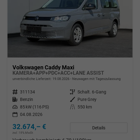
Volkswagen Caddy Maxi
KAMERA+APP+PDC+ACC+LANE ASSIST
unverbindliche Lieferzeit:
19.08.2026
Neuwagen mit Tageszulassung
Fahrzeugnr.
311134
Getriebe
Schalt. 6-Gang
Kraftstoff
Benzin
Außenfarbe
Pure Grey
Leistung
85 kW (116 PS)
Kilometerstand
550 km
04.08.2026
32.674,– €
Details
incl. 19% MwSt.