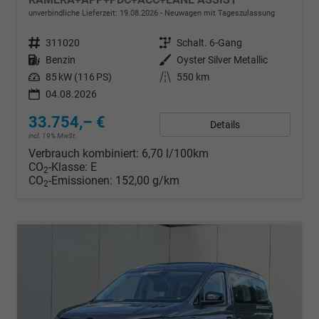
unverbindliche Lieferzeit:
19.08.2026
Neuwagen mit Tageszulassung
Fahrzeugnr.
311020
Getriebe
Schalt. 6-Gang
Kraftstoff
Benzin
Außenfarbe
Oyster Silver Metallic
Leistung
85 kW (116 PS)
Kilometerstand
550 km
04.08.2026
33.754,– €
Details
incl. 19% MwSt.
Verbrauch kombiniert:
6,70 l/100km
CO
-Klasse:
E
2
CO
-Emissionen:
152,00 g/km
2