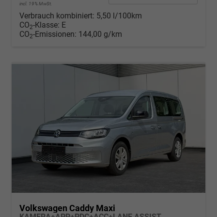
incl. 19% MwSt.
Verbrauch kombiniert:
5,50 l/100km
CO
-Klasse:
E
2
CO
-Emissionen:
144,00 g/km
2
Volkswagen Caddy Maxi
KAMERA+APP+PDC+ACC+LANE ASSIST