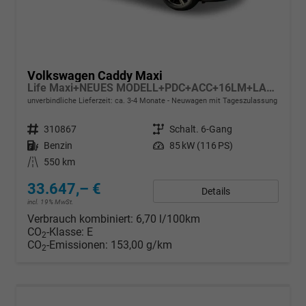
Volkswagen Caddy Maxi
Life Maxi+NEUES MODELL+PDC+ACC+16LM+LANE ASSIST
unverbindliche Lieferzeit: ca. 3-4 Monate
Neuwagen mit Tageszulassung
Fahrzeugnr.
310867
Getriebe
Schalt. 6-Gang
Kraftstoff
Benzin
Leistung
85 kW (116 PS)
Kilometerstand
550 km
33.647,– €
Details
incl. 19% MwSt.
Verbrauch kombiniert:
6,70 l/100km
CO
-Klasse:
E
2
CO
-Emissionen:
153,00 g/km
2