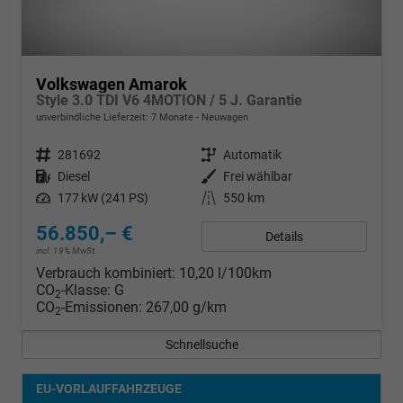
Volkswagen Amarok
Style 3.0 TDI V6 4MOTION / 5 J. Garantie
unverbindliche Lieferzeit:
7 Monate
Neuwagen
Fahrzeugnr.
281692
Getriebe
Automatik
Kraftstoff
Diesel
Außenfarbe
Frei wählbar
Leistung
177 kW (241 PS)
Kilometerstand
550 km
56.850,– €
Details
incl. 19% MwSt.
Verbrauch kombiniert:
10,20 l/100km
CO
-Klasse:
G
2
CO
-Emissionen:
267,00 g/km
2
Schnellsuche
EU-VORLAUFFAHRZEUGE