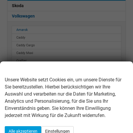
Skoda
Volkswagen
Amarok
Caddy
Caddy Cargo
Caddy Maxi
Crafter
Wir respektieren Ihre Privatsphäre
Crafter Kastenwagen
Golf
Unsere Website setzt Cookies ein, um unsere Dienste für
Golf Variant
Sie bereitzustellen. Hierbei berücksichtigen wir Ihre
ID. BUZZ
Auswahl und verarbeiten nur die Daten für Marketing,
ID. Cross
Analytics und Personalisierung, für die Sie uns Ihr
ID. Polo
Einverständnis geben. Sie können Ihre Einwilligung
jederzeit mit Wirkung für die Zukunft widerrufen.
ID.3
ID.7
Passat Variant
Alle akzeptieren
Einstellungen