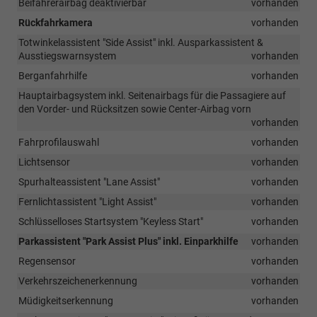
Beifahrerairbag deaktivierbar
vorhanden
Rückfahrkamera
vorhanden
Totwinkelassistent "Side Assist" inkl. Ausparkassistent &
Ausstiegswarnsystem
vorhanden
Berganfahrhilfe
vorhanden
Hauptairbagsystem inkl. Seitenairbags für die Passagiere auf
den Vorder- und Rücksitzen sowie Center-Airbag vorn
vorhanden
Fahrprofilauswahl
vorhanden
Lichtsensor
vorhanden
Spurhalteassistent "Lane Assist"
vorhanden
Fernlichtassistent "Light Assist"
vorhanden
Schlüsselloses Startsystem "Keyless Start"
vorhanden
Parkassistent "Park Assist Plus" inkl. Einparkhilfe
vorhanden
Regensensor
vorhanden
Verkehrszeichenerkennung
vorhanden
Müdigkeitserkennung
vorhanden