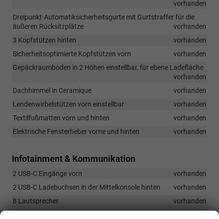
vorhanden
Dreipunkt-Automatiksicherheitsgurte mit Gurtstraffer für die
äußeren Rücksitzplätze
vorhanden
3 Kopfstützen hinten
vorhanden
Sicherheitsoptimierte Kopfstützen vorn
vorhanden
Gepäckraumboden in 2 Höhen einstellbar, für ebene Ladefläche
vorhanden
Dachhimmel in Ceramique
vorhanden
Lendenwirbelstützen vorn einstellbar
vorhanden
Textilfußmatten vorn und hinten
vorhanden
Elektrische Fensterheber vorne und hinten
vorhanden
Infotainment & Kommunikation
2 USB-C Eingänge vorn
vorhanden
2 USB-C Ladebuchsen in der Mittelkonsole hinten
vorhanden
8 Lautsprecher
vorhanden
Volldigitales Kombiinstrument "Digital Cockpit Pro"
vorhanden