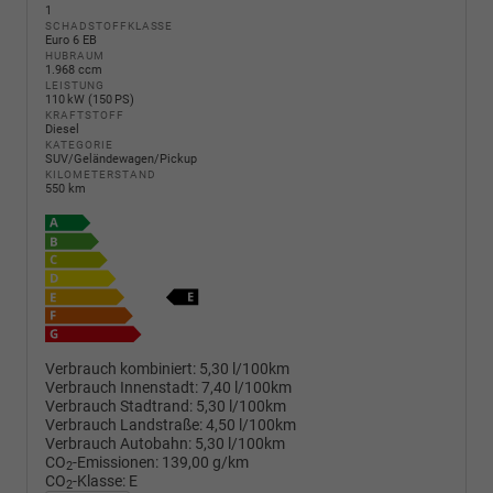
1
SCHADSTOFFKLASSE
Euro 6 EB
HUBRAUM
1.968 ccm
LEISTUNG
110 kW (150 PS)
KRAFTSTOFF
Diesel
KATEGORIE
SUV/Geländewagen/Pickup
KILOMETERSTAND
550 km
Verbrauch kombiniert:
5,30 l/100km
Verbrauch Innenstadt:
7,40 l/100km
Verbrauch Stadtrand:
5,30 l/100km
Verbrauch Landstraße:
4,50 l/100km
Verbrauch Autobahn:
5,30 l/100km
CO
-Emissionen:
139,00 g/km
2
CO
-Klasse:
E
2