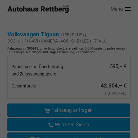
Menü
Volkswagen Tiguan
LIFE (PLUS+)
DSG+eHK+NAVI+KAMERA+ACC+SHZ+LED+17'' ALU
Fahrzeugnr.
:
300918
, unverbindliche Lieferzeit: ca. 3-5 Monate , Landesversion:
EU - Europa,
Neuwagen mit Tageszulassung
, Zentrallager
595,– €
Pauschale für Überführung
und Zulassungspapiere
42.304,– €
Gesamtpreis
incl. 19% MwSt.
Fahrzeug anfragen
Wir rufen Sie an