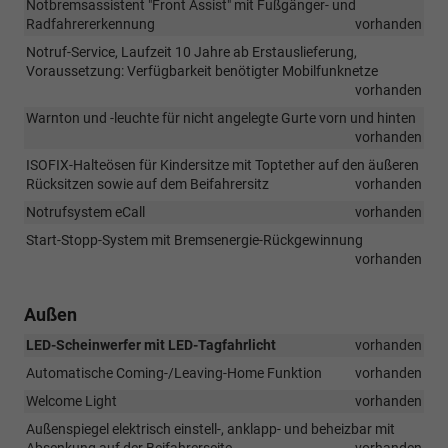
Notbremsassistent "Front Assist" mit Fußgänger- und
Radfahrererkennung
vorhanden
Notruf-Service, Laufzeit 10 Jahre ab Erstauslieferung,
Voraussetzung: Verfügbarkeit benötigter Mobilfunknetze
vorhanden
Warnton und -leuchte für nicht angelegte Gurte vorn und hinten
vorhanden
ISOFIX-Halteösen für Kindersitze mit Toptether auf den äußeren
Rücksitzen sowie auf dem Beifahrersitz
vorhanden
Notrufsystem eCall
vorhanden
Start-Stopp-System mit Bremsenergie-Rückgewinnung
vorhanden
Außen
LED-Scheinwerfer mit LED-Tagfahrlicht
vorhanden
Automatische Coming-/Leaving-Home Funktion
vorhanden
Welcome Light
vorhanden
Außenspiegel elektrisch einstell-, anklapp- und beheizbar mit
Absenkung auf der Beifahrerseite
vorhanden