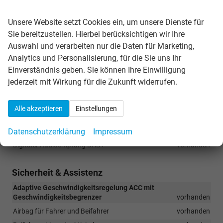
Wir respektieren Ihre Privatsphäre
Navigationssystem mit 12,9-Zoll-Touchscreen
vorhanden
Unsere Website setzt Cookies ein, um unsere Dienste für
Mobiltelefon-Schnittstelle "Comfort" mit induktiver Ladefunktion
vorhanden
Sie bereitzustellen. Hierbei berücksichtigen wir Ihre
Auswahl und verarbeiten nur die Daten für Marketing,
We Connect & We Connect Plus Vorbereitung
vorhanden
Analytics und Personalisierung, für die Sie uns Ihr
Sprachassistent IDA und elektronische Sprachverstärkung
Einverständnis geben. Sie können Ihre Einwilligung
vorhanden
jederzeit mit Wirkung für die Zukunft widerrufen.
Bluetooth
vorhanden
Infotainment-System mit 32,7-cm-Display (12,9 Zoll)
vorhanden
Alle akzeptieren
Einstellungen
App Connect Wireless inkl. Apple CarPlay & Android Auto
Datenschutzerklärung
Impressum
vorhanden
Digitaler Radioempfang DAB+
vorhanden
Sicherheit & Assistenz
Adaptive Geschwindigkeitsregelung ACC mit
Geschwindigkeitsbegrenzer
vorhanden
Airbag für Fahrer und Beifahrer
vorhanden