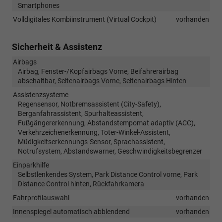
Smartphones
Volldigitales Kombiinstrument (Virtual Cockpit)
vorhanden
Sicherheit & Assistenz
Airbags
Airbag, Fenster-/Kopfairbags Vorne, Beifahrerairbag
abschaltbar, Seitenairbags Vorne, Seitenairbags Hinten
Assistenzsysteme
Regensensor, Notbremsassistent (City-Safety),
Berganfahrassistent, Spurhalteassistent,
Fußgängererkennung, Abstandstempomat adaptiv (ACC),
Verkehrzeichenerkennung, Toter-Winkel-Assistent,
Müdigkeitserkennungs-Sensor, Sprachassistent,
Notrufsystem, Abstandswarner, Geschwindigkeitsbegrenzer
Einparkhilfe
Selbstlenkendes System, Park Distance Control vorne, Park
Distance Control hinten, Rückfahrkamera
Fahrprofilauswahl
vorhanden
Innenspiegel automatisch abblendend
vorhanden