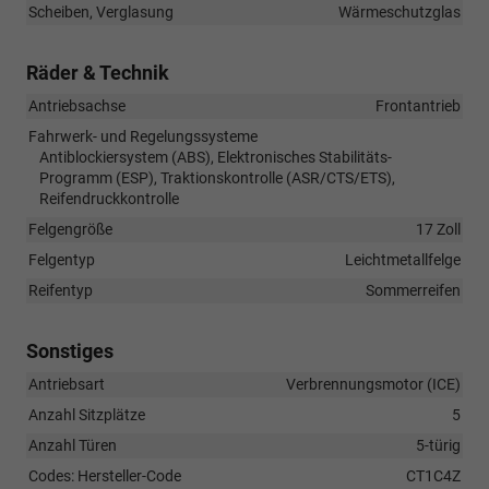
Scheiben, Verglasung
Wärmeschutzglas
Räder & Technik
Antriebsachse
Frontantrieb
Fahrwerk- und Regelungssysteme
Antiblockiersystem (ABS), Elektronisches Stabilitäts-
Programm (ESP), Traktionskontrolle (ASR/CTS/ETS),
Reifendruckkontrolle
Felgengröße
17 Zoll
Felgentyp
Leichtmetallfelge
Reifentyp
Sommerreifen
Sonstiges
Antriebsart
Verbrennungsmotor (ICE)
Anzahl Sitzplätze
5
Anzahl Türen
5-türig
Codes: Hersteller-Code
CT1C4Z