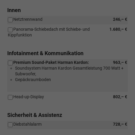
Innen
Netztrennwand
246,– €
Panorama-Schiebedach mit Schiebe- und
1.680,– €
Kippfunktion
Infotainment & Kommunikation
Premium Sound-Paket Harman Kardon:
963,– €
Soundsystem Harman Kardon Gesamtleistung 700 Watt +
Subwoofer,
Gepäckraumboden
Head-up-Display
802,– €
Sicherheit & Assistenz
Diebstahlalarm
728,– €