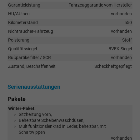
Garantieleistung
Fahrzeuggarantie vom Hersteller
HU/AU neu
vorhanden
Kilometerstand
550
Nichtraucher-Fahrzeug
vorhanden
Polsterung
Stoff
Qualitätssiegel
BVFK-Siegel
Rußpartikelfilter / SCR
vorhanden
Zustand, Beschaffenheit
Scheckheftgepflegt
Serienausstattungen
Pakete
Winter-Paket:
Sitzheizung vorn,
Beheizbare Scheibenwaschdüsen,
Multifunktionslenkrad in Leder, beheizbar, mit
Schaltwippen
vorhanden