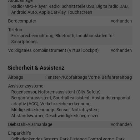
Audioanlage
Radio/MP3-Player, Radio, Schnittstelle USB, Digitalradio DAB,
Android Auto, Apple CarPlay, Touchscreen
Bordcomputer
vorhanden
Telefon
Freisprecheinrichtung, Bluetooth, Induktionsladen für
Smartphones
Volldigitales Kombiinstrument (Virtual Cockpit)
vorhanden
Sicherheit & Assistenz
Airbags
Fenster-/Kopfairbags Vorne, Beifahrerairbag
Assistenzsysteme
Regensensor, Notbremsassistent (City-Safety),
Berganfahrassistent, Spurhalteassistent, Abstandstempomat
adaptiv (ACC), Verkehrzeichenerkennung,
Müdigkeitserkennungs-Sensor, Notrufsystem,
Abstandswarner, Geschwindigkeitsbegrenzer
Diebstahl-Alarmanlage
vorhanden
Einparkhilfe
Selbstlenkendes System, Park Distance Control vorne, Park