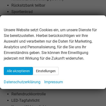
Rücksitzbank teilbar
Sportlenkrad
Lenkrad höhenverstellbar
Wir respektieren Ihre Privatsphäre
Lenkradheizung
Unsere Website setzt Cookies ein, um unsere Dienste für
Schaltwippen am Lenkrad
Sie bereitzustellen. Hierbei berücksichtigen wir Ihre
Komfortsitz
Auswahl und verarbeiten nur die Daten für Marketing,
Analytics und Personalisierung, für die Sie uns Ihr
EXTRAS:
Einverständnis geben. Sie können Ihre Einwilligung
Doppelter Laderaumboden
jederzeit mit Wirkung für die Zukunft widerrufen.
Variabler Ladeboden
LM-Felgen
Alle akzeptieren
Einstellungen
Metallic
Sommerreifen
Datenschutzerklärung
Impressum
Tire-Mobility Set
Reifendruckkontrolle
LED-Tagfahrlicht