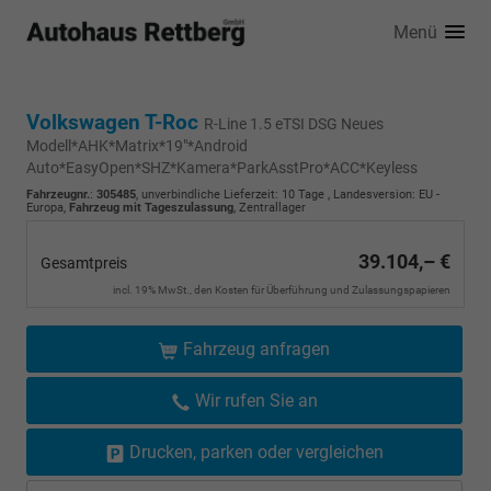
Menü
Volkswagen T-Roc
R-Line 1.5 eTSI DSG Neues
Modell*AHK*Matrix*19"*Android
Auto*EasyOpen*SHZ*Kamera*ParkAsstPro*ACC*Keyless
Fahrzeugnr.
:
305485
, unverbindliche Lieferzeit:
10 Tage
, Landesversion: EU -
Europa,
Fahrzeug mit Tageszulassung
, Zentrallager
39.104,– €
Gesamtpreis
incl. 19% MwSt., den Kosten für Überführung und Zulassungspapieren
Fahrzeug anfragen
Wir rufen Sie an
Drucken, parken oder vergleichen