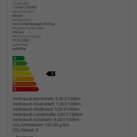
LEISTUNG
110 kW (150 PS)
KRAFTSTOFF
Benzin
KATEGORIE
SUV/Geländewagen/Pickup
KILOMETERSTAND
550 km
ERSTZULASSUNG
01.03.2026
ZUSTAND
unfallfrei
Verbrauch kombiniert:
5,80 l/100km
Verbrauch Innenstadt:
7,30 l/100km
Verbrauch Stadtrand:
5,50 l/100km
Verbrauch Landstraße:
5,00 l/100km
Verbrauch Autobahn:
6,00 l/100km
CO
-Emissionen:
132,00 g/km
2
CO
-Klasse:
D
2