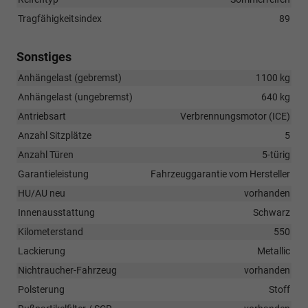
Tragfähigkeitsindex
89
Sonstiges
Anhängelast (gebremst)
1100 kg
Anhängelast (ungebremst)
640 kg
Antriebsart
Verbrennungsmotor (ICE)
Anzahl Sitzplätze
5
Anzahl Türen
5-türig
Garantieleistung
Fahrzeuggarantie vom Hersteller
HU/AU neu
vorhanden
Innenausstattung
Schwarz
Kilometerstand
550
Lackierung
Metallic
Nichtraucher-Fahrzeug
vorhanden
Polsterung
Stoff