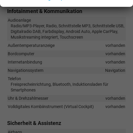
Infotainment & Kommunikation
Audioanlage
Radio/MP3-Player, Radio, Schnittstelle MP3, Schnittstelle USB,
Digitalradio DAB, Farbdisplay, Android Auto, Apple CarPlay,
Musikstreaming integriert, Touchscreen
Außentemperaturanzeige
vorhanden
Bordcomputer
vorhanden
Internetanbindung
vorhanden
Navigationssystem
Navigation
Telefon
Freisprecheinrichtung, Bluetooth, Induktionsladen für
Smartphones
Uhr & Drehzahlmesser
vorhanden
Volldigitales Kombiinstrument (Virtual Cockpit)
vorhanden
Sicherheit & Assistenz
Airbags