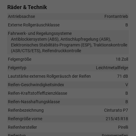
Räder & Technik
Antriebsachse
Frontantrieb
Externe Rollgeräuschklasse
B
Fahrwerk- und Regelungssysteme
Antiblockiersystem (ABS), Antischlupfregelung (ASR),
Elektronisches Stabilitäts-Programm (ESP), Traktionskontrolle
(ASR/CTS/ETS), Reifendruckkontrolle
Felgengröße
18 Zoll
Felgentyp
Leichtmetallfelge
Lautstärke externes Rollgeräusch der Reifen
71 dB
Reifen-Geschwindigkeitsindex
V
Reifen-Kraftstoffeffizienzklasse
B
Reifen-Nasshaftungsklasse
B
Reifenbezeichnung
Cinturato P7
Reifengröße vorne
215/45 R18
Reifenhersteller
Pirelli
Reifentyp
Sommerreifen