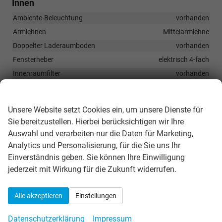
Innen
Ambiente-Beleuchtung
vorhanden
Armlehnen
Mittelarmlehne
Doppelter Laderaumboden
vorhanden
Fensterheber
elektrisch 4-fach
Innenraumfilter
vorhanden
Klimatisierung
Klimaautomatik, 2-Zonen-Klimaautomatik
Wir respektieren Ihre Privatsphäre
Laderaumabdeckung
vorhanden
Unsere Website setzt Cookies ein, um unsere Dienste für
Lenkrad
Sie bereitzustellen. Hierbei berücksichtigen wir Ihre
in Leder, höhenverstellbar, mit Multifunktionen, in
Auswahl und verarbeiten nur die Daten für Marketing,
Sportausführung, mit Schaltwippen
Analytics und Personalisierung, für die Sie uns Ihr
Sitze
Einverständnis geben. Sie können Ihre Einwilligung
Isofix (Kindersitzbefestigung), Sitzbank hinten verschiebbar,
Rücksitzbank hinten geteilt, Sitzheizung, Isofix Beifahrersitz,
jederzeit mit Wirkung für die Zukunft widerrufen.
Umklappbarer Beifahrersitz
Sitze: Lordosenstütze
Fahrer und Beifahrer
Alle akzeptieren
Einstellungen
Sitze: Verstellbarkeit
Höhenverstellbarer Fahrer- und Beifahrersitz
Datenschutzerklärung
Impressum