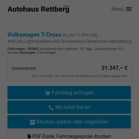
Menü
Volkswagen T-Cross
R-Line 115PS DSG
AHK+IQ.Light+Keyless+Alu18+Kamera+Climatronic+Sitzheizung
Fahrzeugnr.
:
305862
, unverbindliche Lieferzeit:
10 Tage
, Landesversion: EU -
Europa,
Neuwagen
, Zentrallager
31.347,– €
Gesamtpreis
incl. 19% MwSt., den Kosten für Überführung und Zulassungspapieren
Fahrzeug anfragen
Wir rufen Sie an
Drucken, parken oder vergleichen
PDF-Datei, Fahrzeugexposé drucken