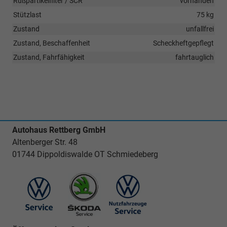
Rußpartikelfilter / SCR
vorhanden
Stützlast
75 kg
Zustand
unfallfrei
Zustand, Beschaffenheit
Scheckheftgepflegt
Zustand, Fahrfähigkeit
fahrtauglich
Autohaus Rettberg GmbH
Altenberger Str. 48
01744 Dippoldiswalde OT Schmiedeberg