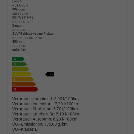
Euro 6
HUBRAUM
999 ccm
LEISTUNG
85 kW (116 PS)
KRAFTSTOFF
Benzin
KATEGORIE
SUV/Geländewagen/Pickup
KILOMETERSTAND
550 km
ZUSTAND
unfallfrei
Verbrauch kombiniert:
5,90 l/100km
Verbrauch Innenstadt:
7,20 l/100km
Verbrauch Stadtrand:
5,70 l/100km
Verbrauch Landstraße:
5,10 l/100km
Verbrauch Autobahn:
6,20 l/100km
CO
-Emissionen:
135,00 g/km
2
CO
-Klasse:
D
2