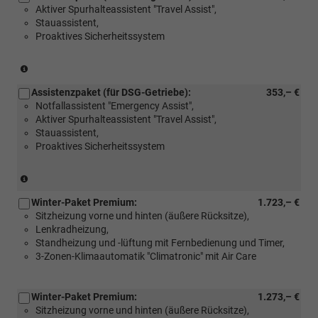
Aktiver Spurhalteassistent "Travel Assist",
Stauassistent,
Proaktives Sicherheitssystem
(Nur
für
Assistenzpaket (für DSG-Getriebe):
353,– €
Schaltgetriebe)
Notfallassistent "Emergency Assist",
Aktiver Spurhalteassistent "Travel Assist",
Stauassistent,
Proaktives Sicherheitssystem
(Nur
für
Winter-Paket Premium:
1.723,– €
DSG-
Sitzheizung vorne und hinten (äußere Rücksitze),
Getriebe)
Lenkradheizung,
Standheizung und -lüftung mit Fernbedienung und Timer,
3-Zonen-Klimaautomatik "Climatronic" mit Air Care
Winter-Paket Premium:
1.273,– €
Sitzheizung vorne und hinten (äußere Rücksitze),