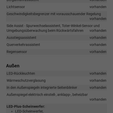
Lichtsensor
vorhanden
Geschwindigkeitsbegrenzer mit vorausschauender Regelung
vorhanden
Side Assist - Spurwechselassistent, Toter-Winkel-Sensor und
Umgebungsüberwachung beim Rückwärtsfahren
vorhanden
Ausstiegsassistent
vorhanden
Querverkehrassistent
vorhanden
Regensensor
vorhanden
Außen
LED-Rückleuchten
vorhanden
Wärmeschutzverglasung
vorhanden
In den Außenspiegeln integrierte Seitenblinker
vorhanden
Außenspiegel elektrisch einstell-, anklapp-, beheizbar
vorhanden
LED-Plus-Scheinwerfer:
LED-Scheinwerfer,