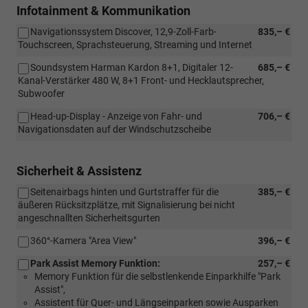
Infotainment & Kommunikation
Navigationssystem Discover, 12,9-Zoll-Farb-
835,– €
Touchscreen, Sprachsteuerung, Streaming und Internet
Soundsystem Harman Kardon 8+1, Digitaler 12-
685,– €
Kanal-Verstärker 480 W, 8+1 Front- und Hecklautsprecher,
Subwoofer
Head-up-Display - Anzeige von Fahr- und
706,– €
Navigationsdaten auf der Windschutzscheibe
Sicherheit & Assistenz
Seitenairbags hinten und Gurtstraffer für die
385,– €
äußeren Rücksitzplätze, mit Signalisierung bei nicht
angeschnallten Sicherheitsgurten
360°-Kamera "Area View"
396,– €
Park Assist Memory Funktion:
257,– €
Memory Funktion für die selbstlenkende Einparkhilfe "Park
Assist",
Assistent für Quer- und Längseinparken sowie Ausparken