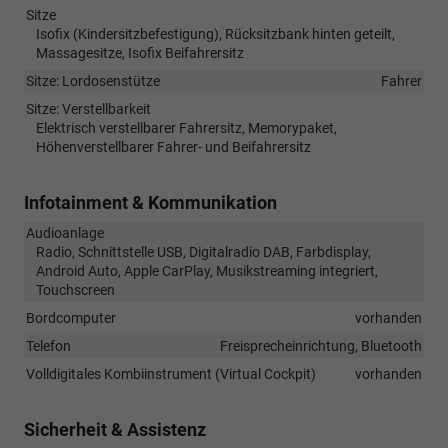
Sitze
Isofix (Kindersitzbefestigung), Rücksitzbank hinten geteilt,
Massagesitze, Isofix Beifahrersitz
Sitze: Lordosenstütze
Fahrer
Sitze: Verstellbarkeit
Elektrisch verstellbarer Fahrersitz, Memorypaket,
Höhenverstellbarer Fahrer- und Beifahrersitz
Infotainment & Kommunikation
Audioanlage
Radio, Schnittstelle USB, Digitalradio DAB, Farbdisplay,
Android Auto, Apple CarPlay, Musikstreaming integriert,
Touchscreen
Bordcomputer
vorhanden
Telefon
Freisprecheinrichtung, Bluetooth
Volldigitales Kombiinstrument (Virtual Cockpit)
vorhanden
Sicherheit & Assistenz