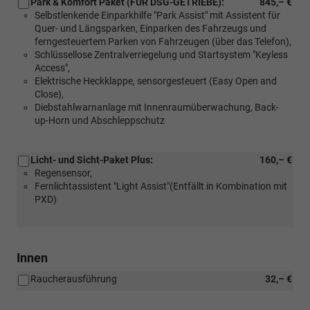
Park & Komfort Paket (FÜR DSG-GETRIEBE):
845,– €
Selbstlenkende Einparkhilfe "Park Assist" mit Assistent für
Quer- und Längsparken, Einparken des Fahrzeugs und
ferngesteuertem Parken von Fahrzeugen (über das Telefon),
Schlüssellose Zentralverriegelung und Startsystem "Keyless
Access",
Elektrische Heckklappe, sensorgesteuert (Easy Open and
Close),
Diebstahlwarnanlage mit Innenraumüberwachung, Back-
up-Horn und Abschleppschutz
Licht- und Sicht-Paket Plus:
160,– €
Regensensor,
Fernlichtassistent "Light Assist"(Entfällt in Kombination mit
PXD)
Innen
Raucherausführung
32,– €