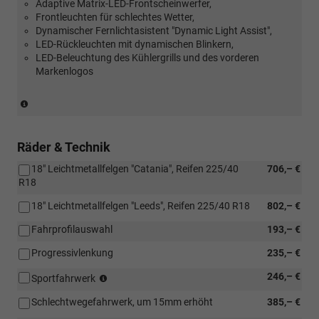
Adaptive Matrix-LED-Frontscheinwerfer,
Frontleuchten für schlechtes Wetter,
Dynamischer Fernlichtasistent "Dynamic Light Assist",
LED-Rückleuchten mit dynamischen Blinkern,
LED-Beleuchtung des Kühlergrills und des vorderen
Markenlogos
(Nur
in
Verbindung
mit:
Räder & Technik
[W51]
18" Leichtmetallfelgen "Catania", Reifen 225/40
706,– €
Sonderangebotspaket
R18
"Komfort")
18" Leichtmetallfelgen "Leeds", Reifen 225/40 R18
802,– €
Fahrprofilauswahl
193,– €
Progressivlenkung
235,– €
(nicht
246,– €
Sportfahrwerk
für
Schlechtwegefahrwerk, um 15mm erhöht
385,– €
2.0
TDI