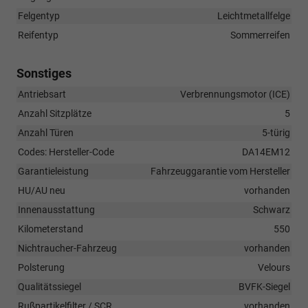
Felgentyp
Leichtmetallfelge
Reifentyp
Sommerreifen
Sonstiges
Antriebsart
Verbrennungsmotor (ICE)
Anzahl Sitzplätze
5
Anzahl Türen
5-türig
Codes: Hersteller-Code
DA14EM12
Garantieleistung
Fahrzeuggarantie vom Hersteller
HU/AU neu
vorhanden
Innenausstattung
Schwarz
Kilometerstand
550
Nichtraucher-Fahrzeug
vorhanden
Polsterung
Velours
Qualitätssiegel
BVFK-Siegel
Rußpartikelfilter / SCR
vorhanden