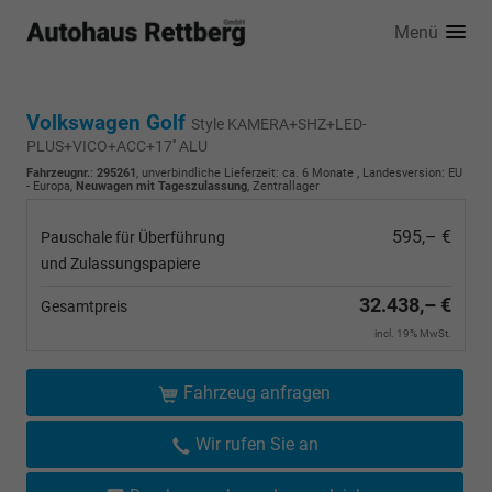
Menü
Volkswagen Golf
Style KAMERA+SHZ+LED-
PLUS+VICO+ACC+17'' ALU
Fahrzeugnr.
:
295261
, unverbindliche Lieferzeit: ca. 6 Monate , Landesversion: EU
- Europa,
Neuwagen mit Tageszulassung
, Zentrallager
595,– €
Pauschale für Überführung
und Zulassungspapiere
32.438,– €
Gesamtpreis
incl. 19% MwSt.
Fahrzeug anfragen
Wir rufen Sie an