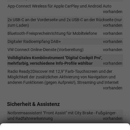
App-Connect Wireless für Apple CarPlay und Android Auto
vorhanden
2x USB-C an der Vorderseite und 2x USB-C an der Rückseite (nur
zum Laden)
vorhanden
Bluetooth-Freisprecheinrichtung für Mobiltelefone
vorhanden
Digitaler Radioempfang DAB+
vorhanden
VW Connect Online-Dienste (Vorbereitung)
vorhanden
Volldigitales Kombiinstrument "Digital Cockpit Pro",
mehrfarbig, verschiedene Info-Profile wählbar
vorhanden
Radio Ready2Discover mit 12,9" Farb-Touchscreen und der
Möglichkeit der zusätzlichen Aktivierung von Navigation und
anderen Funktionen (gegen Aufpreis!), Streaming und Internet
vorhanden
Sicherheit & Assistenz
Notbremsassistent "Front Assist" mit City Brake - Fußgänger-
und Radfahrererkennung
vorhanden
Spurhalteassistent "Lane Assist"
vorhanden