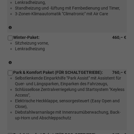
Lenkradheizung,
Standheizung und -lüftung mit Fernbedienung und Timer,
3-Zonen-Klimaautomatik "Climatronic" mit Air Care
(Nur
in
Winter-Paket:
460,– €
Verbinding
Sitzheizung vorne,
mit:
Lenkradheizung
[WL2]
Sitzpaket
Leder
(Serie
mit
für
Belüftung
Park & Komfort Paket (FÜR SCHALTGETRIEBE):
760,– €
eTSI)
(Nicht
Selbstlenkende Einparkhilfe "Park Assist" mit Assistent für
für
Quer- und Längsparken, Einparken des Fahrzeugs,
Mildhybrid))
Schlüssellose Zentralverriegelung und Startsystem "Keyless
Access",
Elektrische Heckklappe, sensorgesteuert (Easy Open and
Close),
Diebstahlwarnanlage mit Innenraumüberwachung, Back-
up-Horn und Abschleppschutz