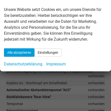
Wir respektieren Ihre Privatsphäre
Ablenkungs- und Müdigkeitserkennung
vorhanden
Unsere Website setzt Cookies ein, um unsere Dienste für
Notrufsystem eCall
vorhanden
Sie bereitzustellen. Hierbei berücksichtigen wir Ihre
Airbag für Fahrer und Beifahrer, mit Beifahrerairbag-
Auswahl und verarbeiten nur die Daten für Marketing,
Deaktivierung
vorhanden
Analytics und Personalisierung, für die Sie uns Ihr
Kopfairbags vorn und hinten, Seitenairbags vorn, Center-Airbag
Einverständnis geben. Sie können Ihre Einwilligung
vorhanden
jederzeit mit Wirkung für die Zukunft widerrufen.
ISOFIX-Halteösen für Kindersitze auf den äußeren Rücksitzen
sowie auf dem Beifahrersitz
vorhanden
Alle akzeptieren
Einstellungen
Verkehrszeichenerkennung
vorhanden
Parksensoren vorne und hinten mit optischer und akustischer
Datenschutzerklärung
Impressum
Warnung
vorhanden
Zentralverriegelung mit Fernbedienung, 2 Klappschlüssel
vorhanden
Keyless Go - Startknopf am Schalthebel
vorhanden
Automatischer Abstandstempomat "ACC"
vorhanden
Rückfahrkamera "Rear View"
vorhanden
Tempomat
vorhanden
Berganfahrassistent
vorhanden