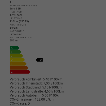
1
SCHADSTOFFKLASSE
Euro 6 EB
HUBRAUM
1.498 ccm
LEISTUNG
110 kW (150 PS)
KRAFTSTOFF
Benzin
KATEGORIE
Limousine
KILOMETERSTAND
550 km
Verbrauch kombiniert:
5,40 l/100km
Verbrauch Innenstadt:
7,00 l/100km
Verbrauch Stadtrand:
5,10 l/100km
Verbrauch Landstraße:
4,60 l/100km
Verbrauch Autobahn:
5,60 l/100km
CO
-Emissionen:
122,00 g/km
2
CO
-Klasse:
D
2