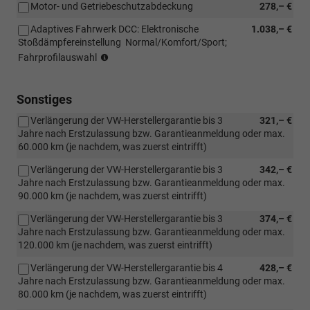
Motor- und Getriebeschutzabdeckung
278,– €
85
kW)
Adaptives Fahrwerk DCC: Elektronische
1.038,– €
Stoßdämpfereinstellung  Normal/Komfort/Sport;
(nur
Fahrprofilauswahl
in
Verbindung
mit
Sonstiges
110
Verlängerung der VW-Herstellergarantie bis 3
321,– €
KW
Jahre nach Erstzulassung bzw. Garantieanmeldung oder max.
TDI
60.000 km (je nachdem, was zuerst eintrifft)
oder
TSI
Verlängerung der VW-Herstellergarantie bis 3
342,– €
Motorisierung
Jahre nach Erstzulassung bzw. Garantieanmeldung oder max.
oder
90.000 km (je nachdem, was zuerst eintrifft)
eHybrid)
Verlängerung der VW-Herstellergarantie bis 3
374,– €
Jahre nach Erstzulassung bzw. Garantieanmeldung oder max.
120.000 km (je nachdem, was zuerst eintrifft)
Verlängerung der VW-Herstellergarantie bis 4
428,– €
Jahre nach Erstzulassung bzw. Garantieanmeldung oder max.
80.000 km (je nachdem, was zuerst eintrifft)