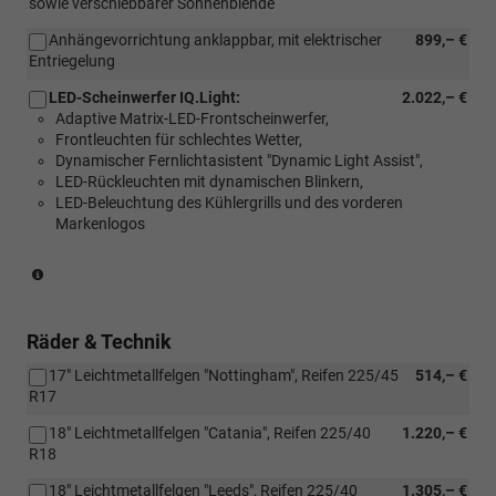
sowie verschiebbarer Sonnenblende
Anhängevorrichtung anklappbar, mit elektrischer
899,– €
Entriegelung
LED-Scheinwerfer IQ.Light:
2.022,– €
Adaptive Matrix-LED-Frontscheinwerfer,
Frontleuchten für schlechtes Wetter,
Dynamischer Fernlichtasistent "Dynamic Light Assist",
LED-Rückleuchten mit dynamischen Blinkern,
LED-Beleuchtung des Kühlergrills und des vorderen
Markenlogos
(Nur
in
Verbindung
mit:
Räder & Technik
[W50]
17" Leichtmetallfelgen "Nottingham", Reifen 225/45
514,– €
Angebotspaket
R17
"Komfort")
18" Leichtmetallfelgen "Catania", Reifen 225/40
1.220,– €
R18
18" Leichtmetallfelgen "Leeds", Reifen 225/40
1.305,– €