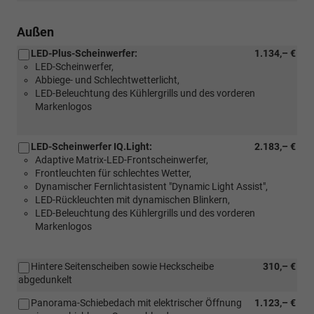
oder
Navigationssystem
[RDA]
Discover)
Navigationssystem
Außen
Discover
LED-Plus-Scheinwerfer:
1.134,– €
und
LED-Scheinwerfer,
[W50]
Abbiege- und Schlechtwetterlicht,
Angebotspaket
LED-Beleuchtung des Kühlergrills und des vorderen
"Komfort")
Markenlogos
LED-Scheinwerfer IQ.Light:
2.183,– €
Adaptive Matrix-LED-Frontscheinwerfer,
Frontleuchten für schlechtes Wetter,
Dynamischer Fernlichtasistent "Dynamic Light Assist",
LED-Rückleuchten mit dynamischen Blinkern,
LED-Beleuchtung des Kühlergrills und des vorderen
Markenlogos
Hintere Seitenscheiben sowie Heckscheibe
310,– €
abgedunkelt
Panorama-Schiebedach mit elektrischer Öffnung
1.123,– €