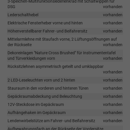
3-Speichen-Multifunktionslederlenkrad mit Schaltwippen für
DSG
vorhanden
Lederschalthebel
vorhanden
Elektrische Fensterheber vorne und hinten
vorhanden
Höhenverstellbarer Fahrer- und Beifahrersitz
vorhanden
Mittelarmlehne mit Staufach vorne, 2 Lüftungsöffnungen auf
der Rückseite
vorhanden
Dekoreinlagen "Nature Cross Brushed" für Instrumententafel
und Türverkleidungen vorn
vorhanden
Rücksitzlehnen asymmetrisch geteilt und umklappbar
vorhanden
2 LED-Leseleuchten vorn und 2 hinten
vorhanden
Stauraum in den vorderen und hinteren Türen
vorhanden
Gepäckraumabdeckung und Beleuchtung
vorhanden
12V-Steckdose im Gepäckraum
vorhanden
Aufhängehaken im Gepäckraum
vorhanden
Lendenwirbelstütze am Fahrer- und Beifahrersitz
vorhanden
Aufbewahrungsfach an der Rückseite der Vordersitze