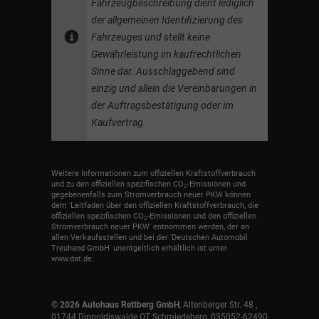
Fahrzeugbeschreibung dient lediglich
der allgemeinen Identifizierung des
Fahrzeuges und stellt keine
Gewährleistung im kaufrechtlichen
Sinne dar. Ausschlaggebend sind
einzig und allein die Vereinbarungen in
der Auftragsbestätigung oder im
Kaufvertrag.
Weitere Informationen zum offiziellen Kraftstoffverbrauch
und zu den offiziellen spezifischen CO
-Emissionen und
2
gegebenenfalls zum Stromverbrauch neuer PKW können
dem 'Leitfaden über den offiziellen Kraftstoffverbrauch, die
offiziellen spezifischen CO
-Emissionen und den offiziellen
2
Stromverbrauch neuer PKW' entnommen werden, der an
allen Verkaufsstellen und bei der 'Deutschen Automobil
Treuhand GmbH' unentgeltlich erhältlich ist unter
www.dat.de.
© 2026
Autohaus Rettberg GmbH
,
Altenberger Str. 48
,
01744
Dippoldiswalde OT Schmiedeberg,
035052-62490