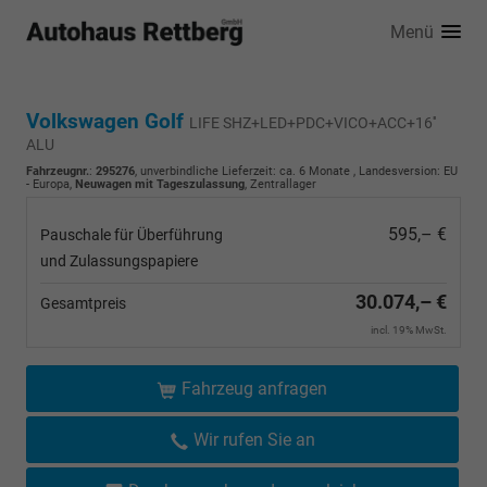
Menü
Volkswagen Golf
LIFE SHZ+LED+PDC+VICO+ACC+16''
ALU
Fahrzeugnr.
:
295276
, unverbindliche Lieferzeit: ca. 6 Monate , Landesversion: EU
- Europa,
Neuwagen mit Tageszulassung
, Zentrallager
595,– €
Pauschale für Überführung
und Zulassungspapiere
30.074,– €
Gesamtpreis
incl. 19% MwSt.
Fahrzeug anfragen
Wir rufen Sie an