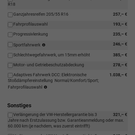
R18
Ganzjahresreifen 205/55 R16
257,– €
Fahrprofilauswahl
193,– €
Progressivlenkung
235,– €
(nicht
246,– €
Sportfahrwerk
für
Schlechtwegefahrwerk, um 15mm erhöht
385,– €
2.0
TDI
Motor- und Getriebeschutzabdeckung
278,– €
85
kW)
Adaptives Fahrwerk DCC: Elektronische
1.038,– €
Stoßdämpfereinstellung  Normal/Komfort/Sport;
(nur
Fahrprofilauswahl
in
Verbindung
mit
Sonstiges
110
Verlängerung der VW-Herstellergarantie bis 3
321,– €
KW
Jahre nach Erstzulassung bzw. Garantieanmeldung oder max.
TDI
60.000 km (je nachdem, was zuerst eintrifft)
oder
TSI