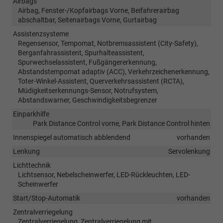
Airbags
Airbag, Fenster-/Kopfairbags Vorne, Beifahrerairbag
abschaltbar, Seitenairbags Vorne, Gurtairbag
Assistenzsysteme
Regensensor, Tempomat, Notbremsassistent (City-Safety),
Berganfahrassistent, Spurhalteassistent,
Spurwechselassistent, Fußgängererkennung,
Abstandstempomat adaptiv (ACC), Verkehrzeichenerkennung,
Toter-Winkel-Assistent, Querverkehrsassistent (RCTA),
Müdigkeitserkennungs-Sensor, Notrufsystem,
Abstandswarner, Geschwindigkeitsbegrenzer
Einparkhilfe
Park Distance Control vorne, Park Distance Control hinten
Innenspiegel automatisch abblendend
vorhanden
Lenkung
Servolenkung
Lichttechnik
Lichtsensor, Nebelscheinwerfer, LED-Rückleuchten, LED-
Scheinwerfer
Start/Stop-Automatik
vorhanden
Zentralverriegelung
Zentralverriegelung, Zentralverriegelung mit