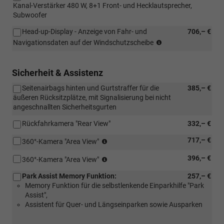
Cockpit
Kanal-Verstärker 480 W, 8+1 Front- und Hecklautsprecher,
mit:
Pro")
Subwoofer
[W50]
Angebots
Head-up-Display - Anzeige von Fahr- und
706,– €
"Komfort"
(Nur
Navigationsdaten auf der Windschutzscheibe
in
Verbindung
mit
Sicherheit & Assistenz
[RBB]
Seitenairbags hinten und Gurtstraffer für die
385,– €
Radio
äußeren Rücksitzplätze, mit Signalisierung bei nicht
Ready2Discover
angeschnallten Sicherheitsgurten
oder
[RDA]
Rückfahrkamera "Rear View"
332,– €
Navigationssystem
Discover)
(Nur
717,– €
360°-Kamera "Area View"
in
(Nur
396,– €
Verbindung
360°-Kamera "Area View"
in
mit
Park Assist Memory Funktion:
257,– €
Verbindung
[RBB]
Memory Funktion für die selbstlenkende Einparkhilfe "Park
mit
Radio
Assist",
[RBB]
Ready2Discover
Assistent für Quer- und Längseinparken sowie Ausparken
Radio
oder
Ready2Discover
[RDA]