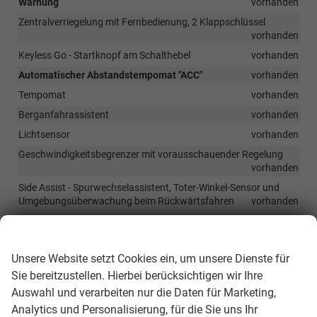
Warnung
vorhanden
Zentralverriegelung mit Fernbedienung, 2 Klappschlüssel
vorhanden
Keyless Go - Startknopf am Schalthebel
vorhanden
Automatischer Abstandstempomat "ACC"
vorhanden
Tempomat
vorhanden
Berganfahrassistent
vorhanden
Lichtsensor
vorhanden
Geschwindigkeitsbegrenzer mit vorausschauender Regelung
vorhanden
Side Assist - Spurwechselassistent, Toter-Winkel-Sensor und
Umgebungsüberwachung beim Rückwärtsfahren
vorhanden
Querverkehrassistent
vorhanden
Wir respektieren Ihre Privatsphäre
Unsere Website setzt Cookies ein, um unsere Dienste für
Außen
Sie bereitzustellen. Hierbei berücksichtigen wir Ihre
LED-Scheinwerfer
vorhanden
Auswahl und verarbeiten nur die Daten für Marketing,
LED-Rückleuchten
vorhanden
Analytics und Personalisierung, für die Sie uns Ihr