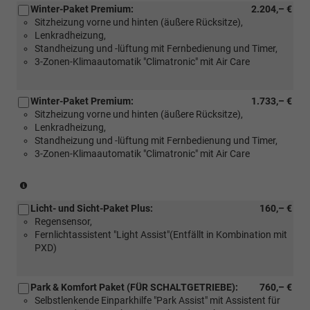
Winter-Paket Premium:
2.204,– €
eTSI)
Sitzheizung vorne und hinten (äußere Rücksitze),
Lenkradheizung,
Standheizung und -lüftung mit Fernbedienung und Timer,
3-Zonen-Klimaautomatik "Climatronic" mit Air Care
Winter-Paket Premium:
1.733,– €
Sitzheizung vorne und hinten (äußere Rücksitze),
Lenkradheizung,
Standheizung und -lüftung mit Fernbedienung und Timer,
3-Zonen-Klimaautomatik "Climatronic" mit Air Care
(Nur
in
Licht- und Sicht-Paket Plus:
160,– €
Verbinding
Regensensor,
mit:
Fernlichtassistent "Light Assist"(Entfällt in Kombination mit
[W50]
PXD)
Angebotspaket
"Komfort")
Park & Komfort Paket (FÜR SCHALTGETRIEBE):
760,– €
Selbstlenkende Einparkhilfe "Park Assist" mit Assistent für