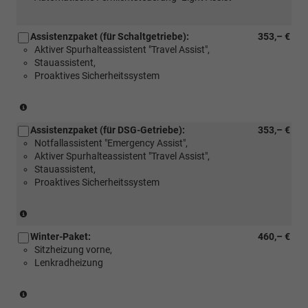
Assistenzpaket (für Schaltgetriebe):
353,– €
Aktiver Spurhalteassistent "Travel Assist",
Stauassistent,
Proaktives Sicherheitssystem
(Nur
für
Assistenzpaket (für DSG-Getriebe):
353,– €
Schaltgetriebe)
Notfallassistent "Emergency Assist",
Aktiver Spurhalteassistent "Travel Assist",
Stauassistent,
Proaktives Sicherheitssystem
(Nur
für
Winter-Paket:
460,– €
DSG-
Sitzheizung vorne,
Getriebe)
Lenkradheizung
(Serie
für