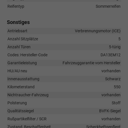
Reifentyp
Sommerreifen
Sonstiges
Antriebsart
Verbrennungsmotor (ICE)
Anzahl Sitzplätze
5
Anzahl Türen
5-türig
Codes: Hersteller-Code
DA13EM12
Garantieleistung
Fahrzeuggarantie vom Hersteller
HU/AU neu
vorhanden
Innenausstattung
Schwarz
Kilometerstand
550
Nichtraucher-Fahrzeug
vorhanden
Polsterung
Stoff
Qualitätssiegel
BVFK-Siegel
Rußpartikelfilter / SCR
vorhanden
Zustand, Beschaffenheit
Scheckheftgepflegt