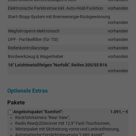
Elektronische Parkbremse inkl. Auto-Hold-Funktion
vorhanden
Start-Stopp-System mit Bremsenergie-Rückgewinnung
vorhanden
Wegfahrsperre elektronisch
vorhanden
OPF - Partikelfilter (für TSI)
vorhanden
Reifenkontrollanzeige
vorhanden
Bordwerkzeug & Wagenheber
vorhanden
16" Leichtmetallfelgen "Norfolk", Reifen 205/55 R16
vorhanden
Optionale Extras
Pakete
Angebotspaket "Komfort":
1.091,– €
Rückfahrkamera "Rear View",
Radio Ready2Discover mit 12,9" Farb-Touchscreen,
Winterpaket mit Sitzheizung vorne und Lenkradheizung,
Automatische Fernlichtsteuerung "Light Assist"