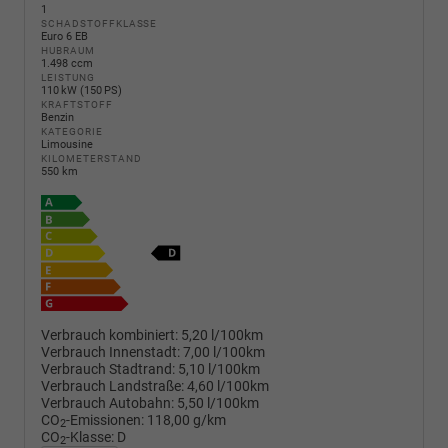
1
SCHADSTOFFKLASSE
Euro 6 EB
HUBRAUM
1.498 ccm
LEISTUNG
110 kW (150 PS)
KRAFTSTOFF
Benzin
KATEGORIE
Limousine
KILOMETERSTAND
550 km
Verbrauch kombiniert:
5,20 l/100km
Verbrauch Innenstadt:
7,00 l/100km
Verbrauch Stadtrand:
5,10 l/100km
Verbrauch Landstraße:
4,60 l/100km
Verbrauch Autobahn:
5,50 l/100km
CO
-Emissionen:
118,00 g/km
2
CO
-Klasse:
D
2