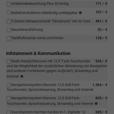
Ambientebeleuchtung Plus 30-farbig
171,– €
(Nicht
107,– €
Beifahrersitzlehne vollständig umklappbar
in
3-Zonen-Klimaautomatik "Climatronic" mit Air Care
481,– €
Verbindung
mit:
Raucherausführung
32,– €
[PB2]
ergoActive
Textilfußmatten vorne und hinten
139,– €
Sitzpaket
und
[WL1]
Infotainment & Kommunikation
Komfortsitze,
Polsterung
Radio Ready2Discover mit 12,9" Farb-Touchscreen
524,– €
aus
und der Möglichkeit der zusätzlichen Aktivierung von Navigation
ArtVelours/Stoff)
und anderen Funktionen (gegen Aufpreis!), Streaming und
(Nur
Internet
in
Navigationssystem Discover, 12,9-Zoll-Farb-
1.364,– €
Verbindung
Touchscreen, Sprachsteuerung, Streaming und Internet
mit
[7J2]
Navigationssystem Discover, 12,9-Zoll-Farb-
835,– €
Volldigitales
(Nur
Touchscreen, Sprachsteuerung, Streaming und Internet
Kombiinstrument
in
"Digital
Soundsystem Harman Kardon 8+1, Digitaler 12-
685,– €
Verbindin