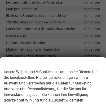
Lendenwirbelstütze für die Vordersitze
vorhanden
Start per Knopfdruck
vorhanden
Elektrische Fensterheber vorne und hinten
vorhanden
12V-Steckdose vorne und im Kofferraum
vorhanden
Parkscheinhalter hinter der Windschutzscheibe
vorhanden
Entfällt
vorhanden
Brillenfach
bei
Handschuhfach beleuchtet
vorhanden
der
Wahl
Mittelarmlehne vorne mit Jumbo-Box
vorhanden
des
Mittelkonsole mit Getränkehaltern
vorhanden
Panoramadachs
Wir respektieren Ihre Privatsphäre
Infotainment & Kommunikation
Unsere Website setzt Cookies ein, um unsere Dienste für
2x USB-C auf der Rückseite
vorhanden
Sie bereitzustellen. Hierbei berücksichtigen wir Ihre
Auswahl und verarbeiten nur die Daten für Marketing,
8 Lautsprecher
vorhanden
Analytics und Personalisierung, für die Sie uns Ihr
Wireless SmartLink inkl. Apple CarPlay & Android Auto
Einverständnis geben. Sie können Ihre Einwilligung
vorhanden
jederzeit mit Wirkung für die Zukunft widerrufen.
8" Infotainmentsystem mit Farb-Touchscreen
vorhanden