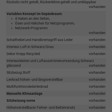
Rücksitz nicht geteilt, Rückenlehne geteilt und umklappbar
vorhanden
Variables Konzept im Gepäckraum:
4 Haken an den Seiten,
Ösen und Häkchen für Netzprogramm,
Netzwerk-Programm
vorhanden
Schalthebel und Handbremsgriff aus Leder
vorhanden
Interieur Loft in Schwarz/Grau
vorhanden
Dekor Krepp Recycled
vorhanden
Interieurleisten und Luftausströmerumrandung Schwarz
glänzend
vorhanden
Sitzbezug Stoff
vorhanden
Lenkrad höhen- und längsverstellbar
vorhanden
Multifunktionslederlenkrad
vorhanden
Manuelle Klimaanlage
vorhanden
Sitzheizung vorne
vorhanden
Höhenverstellbarer Fahrer- und Beifahrersitz
vorhanden