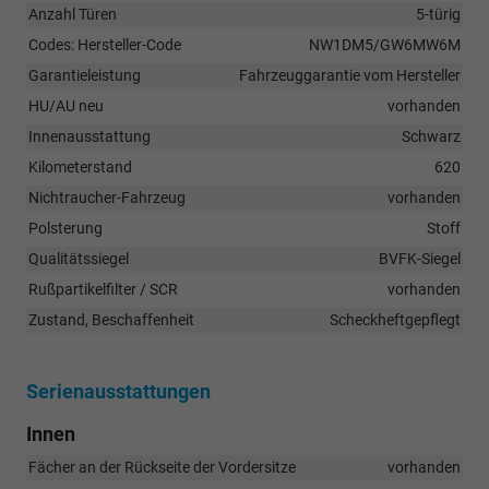
Anzahl Türen
5-türig
Codes: Hersteller-Code
NW1DM5/GW6MW6M
Garantieleistung
Fahrzeuggarantie vom Hersteller
HU/AU neu
vorhanden
Innenausstattung
Schwarz
Kilometerstand
620
Nichtraucher-Fahrzeug
vorhanden
Polsterung
Stoff
Qualitätssiegel
BVFK-Siegel
Rußpartikelfilter / SCR
vorhanden
Zustand, Beschaffenheit
Scheckheftgepflegt
Serienausstattungen
Innen
Fächer an der Rückseite der Vordersitze
vorhanden