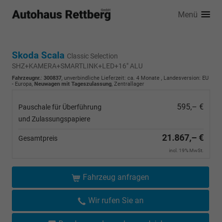
Menü
Skoda Scala
Classic Selection
SHZ+KAMERA+SMARTLINK+LED+16" ALU
Fahrzeugnr.
:
300837
, unverbindliche Lieferzeit: ca. 4 Monate , Landesversion: EU
- Europa,
Neuwagen mit Tageszulassung
, Zentrallager
595,– €
Pauschale für Überführung
und Zulassungspapiere
21.867,– €
Gesamtpreis
incl. 19% MwSt.
Fahrzeug anfragen
Wir rufen Sie an