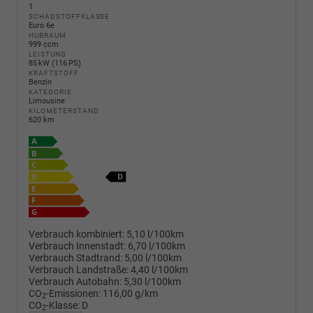
1
SCHADSTOFFKLASSE
Euro 6e
HUBRAUM
999 ccm
LEISTUNG
85 kW (116 PS)
KRAFTSTOFF
Benzin
KATEGORIE
Limousine
KILOMETERSTAND
620 km
Verbrauch kombiniert:
5,10 l/100km
Verbrauch Innenstadt:
6,70 l/100km
Verbrauch Stadtrand:
5,00 l/100km
Verbrauch Landstraße:
4,40 l/100km
Verbrauch Autobahn:
5,30 l/100km
CO
-Emissionen:
116,00 g/km
2
CO
-Klasse:
D
2