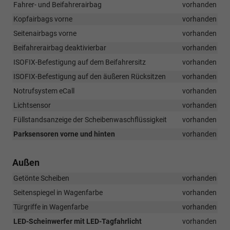
Fahrer- und Beifahrerairbag
vorhanden
Kopfairbags vorne
vorhanden
Seitenairbags vorne
vorhanden
Beifahrerairbag deaktivierbar
vorhanden
ISOFIX-Befestigung auf dem Beifahrersitz
vorhanden
ISOFIX-Befestigung auf den äußeren Rücksitzen
vorhanden
Notrufsystem eCall
vorhanden
Lichtsensor
vorhanden
Füllstandsanzeige der Scheibenwaschflüssigkeit
vorhanden
Parksensoren vorne und hinten
vorhanden
Außen
Getönte Scheiben
vorhanden
Seitenspiegel in Wagenfarbe
vorhanden
Türgriffe in Wagenfarbe
vorhanden
LED-Scheinwerfer mit LED-Tagfahrlicht
vorhanden