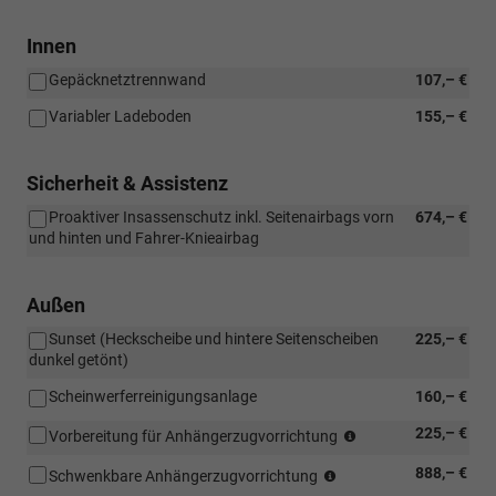
Innen
Gepäcknetztrennwand
107,– €
Variabler Ladeboden
155,– €
Sicherheit & Assistenz
Proaktiver Insassenschutz inkl. Seitenairbags vorn
674,– €
und hinten und Fahrer-Knieairbag
Außen
Sunset (Heckscheibe und hintere Seitenscheiben
225,– €
dunkel getönt)
Scheinwerferreinigungsanlage
160,– €
(Nicht
225,– €
Vorbereitung für Anhängerzugvorrichtung
in
(Nicht
888,– €
Verbindung
Schwenkbare Anhängerzugvorrichtung
in
mit: