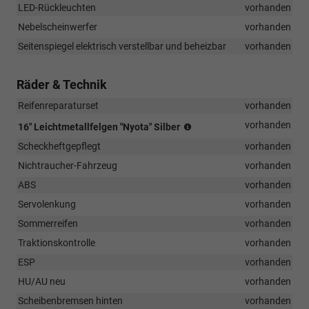
LED-Rückleuchten
vorhanden
Nebelscheinwerfer
vorhanden
Seitenspiegel elektrisch verstellbar und beheizbar
vorhanden
Räder & Technik
Reifenreparaturset
vorhanden
Reifen
vorhanden
16" Leichtmetallfelgen "Nyota" Silber
205/55
Scheckheftgepflegt
vorhanden
R16
Nichtraucher-Fahrzeug
vorhanden
ABS
vorhanden
Servolenkung
vorhanden
Sommerreifen
vorhanden
Traktionskontrolle
vorhanden
ESP
vorhanden
HU/AU neu
vorhanden
Scheibenbremsen hinten
vorhanden