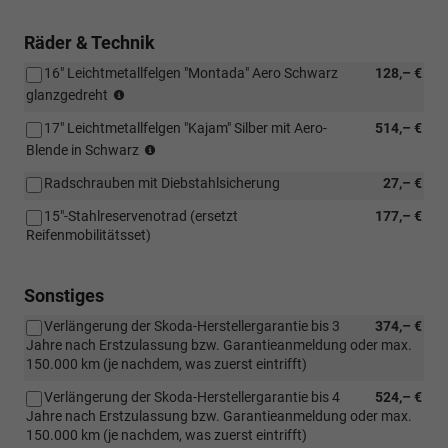
Verbindung
[1M6]
mit:
Schwenkbare
Räder & Technik
[1D7]
Anhängerzugvorric
16" Leichtmetallfelgen "Montada" Aero Schwarz
128,– €
Vorbereitung
Reifen
für
glanzgedreht
205/55
Anhängerzugvorrichtu
17" Leichtmetallfelgen "Kajam" Silber mit Aero-
514,– €
R16
Reifen
Blende in Schwarz
205/50
Radschrauben mit Diebstahlsicherung
27,– €
R17
15"-Stahlreservenotrad (ersetzt
177,– €
Reifenmobilitätsset)
Sonstiges
Verlängerung der Skoda-Herstellergarantie bis 3
374,– €
Jahre nach Erstzulassung bzw. Garantieanmeldung oder max.
150.000 km (je nachdem, was zuerst eintrifft)
Verlängerung der Skoda-Herstellergarantie bis 4
524,– €
Jahre nach Erstzulassung bzw. Garantieanmeldung oder max.
150.000 km (je nachdem, was zuerst eintrifft)