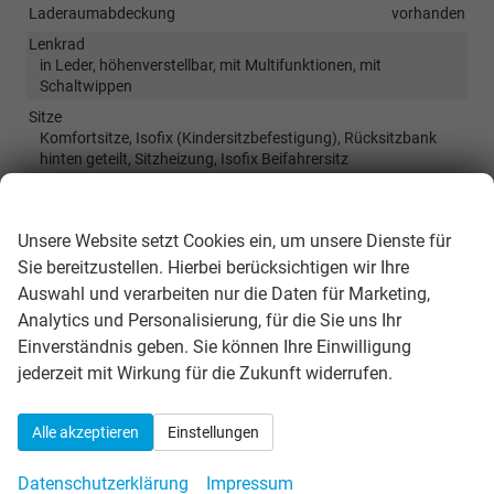
Laderaumabdeckung
vorhanden
Lenkrad
in Leder, höhenverstellbar, mit Multifunktionen, mit
Schaltwippen
Sitze
Komfortsitze, Isofix (Kindersitzbefestigung), Rücksitzbank
hinten geteilt, Sitzheizung, Isofix Beifahrersitz
Sitze: Lordosenstütze
Fahrer und Beifahrer
Wir respektieren Ihre Privatsphäre
Sitze: Verstellbarkeit
Unsere Website setzt Cookies ein, um unsere Dienste für
Höhenverstellbarer Fahrer- und Beifahrersitz
Sie bereitzustellen. Hierbei berücksichtigen wir Ihre
Auswahl und verarbeiten nur die Daten für Marketing,
Infotainment & Kommunikation
Analytics und Personalisierung, für die Sie uns Ihr
Audioanlage
Einverständnis geben. Sie können Ihre Einwilligung
Radio/MP3-Player, Radio, Schnittstelle MP3, Schnittstelle USB,
jederzeit mit Wirkung für die Zukunft widerrufen.
Digitalradio DAB, Farbdisplay, Musikstreaming integriert,
Touchscreen
Außentemperaturanzeige
vorhanden
Alle akzeptieren
Einstellungen
Bordcomputer
vorhanden
Datenschutzerklärung
Impressum
Telefon
Freisprecheinrichtung, Bluetooth