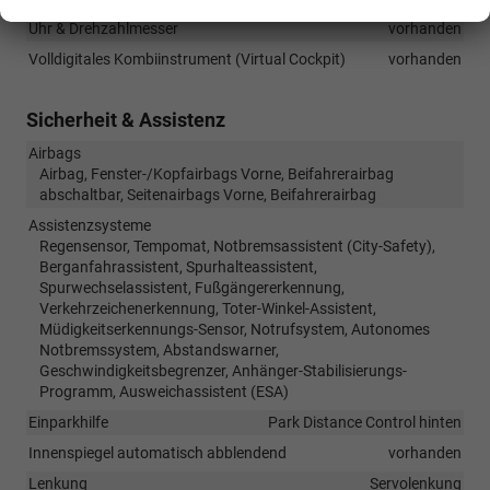
Uhr & Drehzahlmesser
vorhanden
Volldigitales Kombiinstrument (Virtual Cockpit)
vorhanden
Sicherheit & Assistenz
Airbags
Airbag, Fenster-/Kopfairbags Vorne, Beifahrerairbag
abschaltbar, Seitenairbags Vorne, Beifahrerairbag
Assistenzsysteme
Regensensor, Tempomat, Notbremsassistent (City-Safety),
Berganfahrassistent, Spurhalteassistent,
Spurwechselassistent, Fußgängererkennung,
Verkehrzeichenerkennung, Toter-Winkel-Assistent,
Müdigkeitserkennungs-Sensor, Notrufsystem, Autonomes
Notbremssystem, Abstandswarner,
Geschwindigkeitsbegrenzer, Anhänger-Stabilisierungs-
Programm, Ausweichassistent (ESA)
Einparkhilfe
Park Distance Control hinten
Innenspiegel automatisch abblendend
vorhanden
Lenkung
Servolenkung