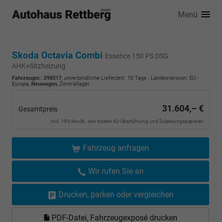
Menü
Skoda Octavia Combi
Essence 150 PS DSG
AHK+Sitzheizung
Fahrzeugnr.
:
298517
, unverbindliche Lieferzeit:
10 Tage
, Landesversion: EU -
Europa,
Neuwagen
, Zentrallager
31.604,– €
Gesamtpreis
incl. 19% MwSt., den Kosten für Überführung und Zulassungspapieren
Fahrzeug anfragen
Wir rufen Sie an
Drucken, parken oder vergleichen
PDF-Datei, Fahrzeugexposé drucken