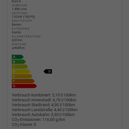
Euro 6
HUBRAUM
1.498 ccm
LEISTUNG
110 kW (150 PS)
KRAFTSTOFF
Benzin
KATEGORIE
Kombi
KILOMETERSTAND
620 km
ZUSTAND
unfallfrei
Verbrauch kombiniert:
5,10 l/100km
Verbrauch Innenstadt:
6,70 l/100km
Verbrauch Stadtrand:
4,90 l/100km
Verbrauch Landstraße:
4,40 l/100km
Verbrauch Autobahn:
5,30 l/100km
CO
-Emissionen:
116,00 g/km
2
CO
-Klasse:
D
2