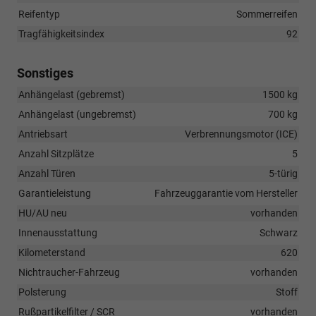
Reifentyp
Sommerreifen
Tragfähigkeitsindex
92
Sonstiges
Anhängelast (gebremst)
1500 kg
Anhängelast (ungebremst)
700 kg
Antriebsart
Verbrennungsmotor (ICE)
Anzahl Sitzplätze
5
Anzahl Türen
5-türig
Garantieleistung
Fahrzeuggarantie vom Hersteller
HU/AU neu
vorhanden
Innenausstattung
Schwarz
Kilometerstand
620
Nichtraucher-Fahrzeug
vorhanden
Polsterung
Stoff
Rußpartikelfilter / SCR
vorhanden