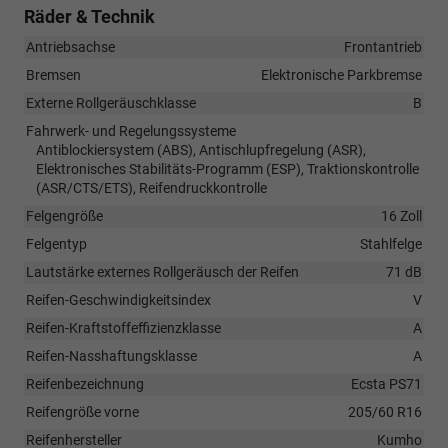
Räder & Technik
Antriebsachse
Frontantrieb
Bremsen
Elektronische Parkbremse
Externe Rollgeräuschklasse
B
Fahrwerk- und Regelungssysteme
Antiblockiersystem (ABS), Antischlupfregelung (ASR),
Elektronisches Stabilitäts-Programm (ESP), Traktionskontrolle
(ASR/CTS/ETS), Reifendruckkontrolle
Felgengröße
16 Zoll
Felgentyp
Stahlfelge
Lautstärke externes Rollgeräusch der Reifen
71 dB
Reifen-Geschwindigkeitsindex
V
Reifen-Kraftstoffeffizienzklasse
A
Reifen-Nasshaftungsklasse
A
Reifenbezeichnung
Ecsta PS71
Reifengröße vorne
205/60 R16
Reifenhersteller
Kumho